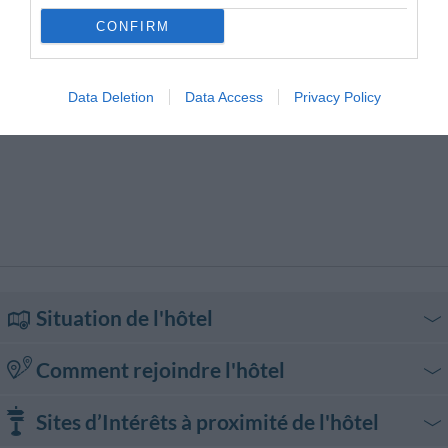
CONFIRM
Data Deletion
Data Access
Privacy Policy
Situation de l'hôtel
Comment rejoindre l'hôtel
En voiture
Sites d’Intérêts à proximité de l'hôtel
De l’autoroute A1 Milano-Napoli, sortir à Modena Nord et s’engager sur la