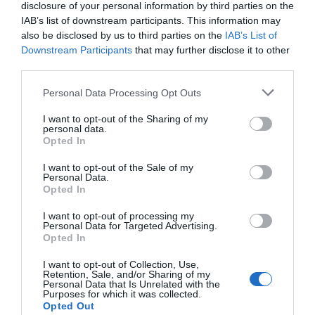
disclosure of your personal information by third parties on the
IAB’s list of downstream participants. This information may
also be disclosed by us to third parties on the
IAB’s List of
Downstream Participants
that may further disclose it to other
Services inclus dans le prix
third parties.
Animaux acceptés
Animaux domestiques de petite
Restaurant et Bar
taille acceptés
Personal Data Processing Opt Outs
Armoire à skis
Ascenseur
Le copieux petit-déjeuner est servi au buffet de 7 h à 9 h 45 dans la salle
Bibliothèque
Check in et check out rapides
I want to opt-out of the Sharing of my
Services payants
prévue à cet effet. Il pourra être servi directement en chambre (sur
personal data.
Climatisation espaces communs
Coffre-fort
demande).
Opted In
Connexion à Internet
Dépôt consigne bagages
Bar
Blanchisserie
Informations touristiques
Parking extérieur sur la route
Caractéristiques de l'hôtel
Cafétéria
Journaux
I want to opt-out of the Sale of my
Personnel multilingue
Réception 24 h / 24
Personal Data.
Service Médical
Service de nettoyage à sec
Salle TV
Salle de lecture
Chambres fumeurs
Chambres non-fumeur
Opted In
Service de repassage
Service fax
Service Concierge
Hôtel Business
Récemment restructuré
Service photocopie
Transfert de/pour aéroport
Sans obstacle d'ordre
I want to opt-out of processing my
Personal Data for Targeted Advertising.
architectural
Opted In
I want to opt-out of Collection, Use,
Retention, Sale, and/or Sharing of my
Personal Data that Is Unrelated with the
Purposes for which it was collected.
Opted Out