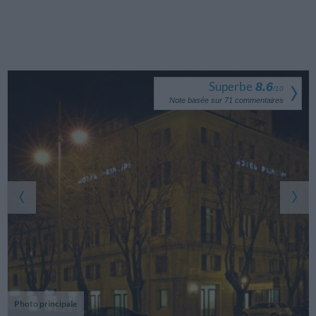
Superbe
8.6
/
10
Note basée sur
71
commentaires
Photo principale