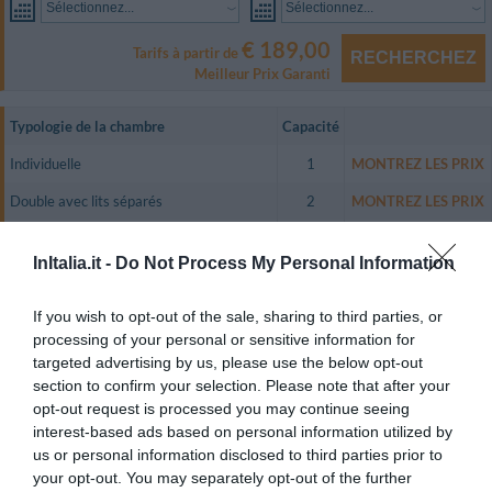
Sélectionnez...
Sélectionnez...
€ 189,00
Tarifs à partir de
RECHERCHEZ
Meilleur Prix Garanti
Typologie de la chambre
Capacité
Individuelle
1
MONTREZ LES PRIX
Double avec lits séparés
2
MONTREZ LES PRIX
Double avec grand lit
2
MONTREZ LES PRIX
InItalia.it -
Do Not Process My Personal Information
Triple
3
MONTREZ LES PRIX
Double utilisation Individuelle
1
MONTREZ LES PRIX
If you wish to opt-out of the sale, sharing to third parties, or
processing of your personal or sensitive information for
Les chambres sont climatisées et dotées d’un minibar, d’une TV couleur
targeted advertising by us, please use the below opt-out
satellite avec cinéma à la carte (Pay TV), d’une connexion Internet sans fil
section to confirm your selection. Please note that after your
et d’une salle de bain privée avec douche et sèche-cheveux.
opt-out request is processed you may continue seeing
Les chambres individuelles disposent d’un lit à la française (en 140) pour
interest-based ads based on personal information utilized by
rendre votre séjour encore plus confortable.
us or personal information disclosed to third parties prior to
Chambres disponibles: Individuelle, Double avec lits séparés, Double avec
your opt-out. You may separately opt-out of the further
grand lit, Triple, Double utilisation Individuelle.