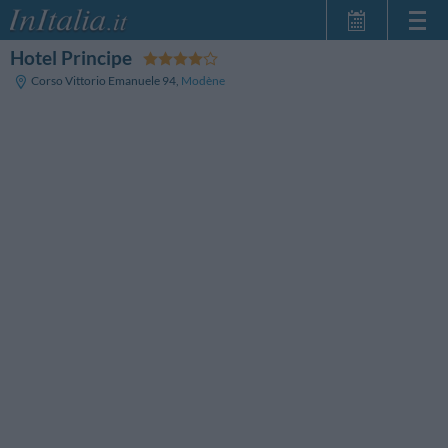
Hotel Principe
Page d'Accueil
Corso Vittorio Emanuele 94
,
Modène
Mes réservations
InItalia Club
Langue