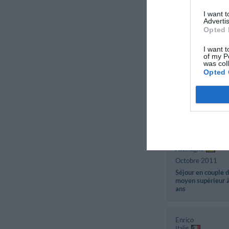
Federico
I want 
Italie
Advertis
Février 2012
Opted 
Séjour d'affaires
I want t
of my P
was col
Lucio
Opted 
Italie
Octobre 2011
Séjours de loisirs
amis/collegues
Bernhelm
Allemagne
Octobre 2011
Séjour en couple 
moyen supérieur 
ans
Enrico
Italie