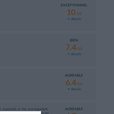
EXCEPTIONNEL
10
/10
détails
BIEN
7.4
/10
détails
AGRÉABLE
6.4
/10
détails
AGRÉABLE
d, especially in the evening/night,
 quite small village. There are no