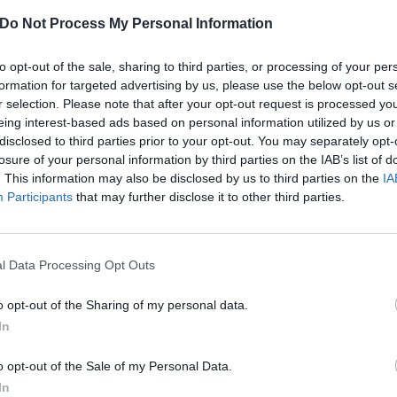
visible signs to the hotel, the village itself has very poor street n
Do Not Process My Personal Information
very friendly, but they did not speak either English, or German and 
d'âge
frustrating. However, the morning was nice. The breakfast rather
à 35
view on the landscape, great nature and surroundings.
to opt-out of the sale, sharing to third parties, or processing of your per
Souhaiteriez-vous revenir dans cet hôtel?
OUI
formation for targeted advertising by us, please use the below opt-out s
r selection. Please note that after your opt-out request is processed y
eing interest-based ads based on personal information utilized by us or
disclosed to third parties prior to your opt-out. You may separately opt-
losure of your personal information by third parties on the IAB’s list of
The staff can't speak good English, they only can speak Italian.
. This information may also be disclosed by us to third parties on the
IA
d'âge
Souhaiteriez-vous revenir dans cet hôtel?
OUI
Participants
that may further disclose it to other third parties.
 35
l Data Processing Opt Outs
Du bruit dû aux chiens.
o opt-out of the Sharing of my personal data.
In
d'âge
Souhaiteriez-vous revenir dans cet hôtel?
OUI
à 35
o opt-out of the Sale of my Personal Data.
In