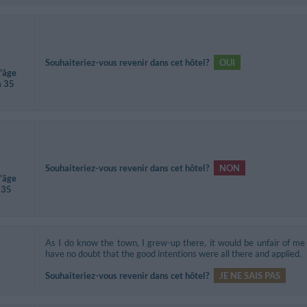
Souhaiteriez-vous revenir dans cet hôtel?
OUI
d'âge
à 35
Souhaiteriez-vous revenir dans cet hôtel?
NON
d'âge
 35
As I do know the town, I grew-up there, it would be unfair of me t
have no doubt that the good intentions were all there and applied.
Souhaiteriez-vous revenir dans cet hôtel?
JE NE SAIS PAS