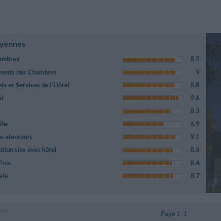
oyennes
ambres
8.9
ements des Chambres
9
s et Services de l’Hôtel
8.8
el
9.6
8.3
lle
6.9
es alentours
9.1
tion site avec hôtel
8.6
Prix
8.4
ale
8.7
res
Page 1-1