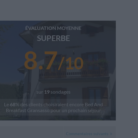
ÉVALUATION MOYENNE
SUPERBE
8.7
/
10
sur
19
sondages
Le
68
% des clients choisiraient encore
Bed And
Breakfast Gransasso
pour un prochain séjour
Commentaires suivants