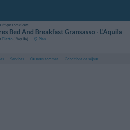
Critiques des clients
es Bed And Breakfast Gransasso
- L'Aquila
0
Filetto
(L'Aquila)
Plan
les
Services
Où nous sommes
Conditions de séjour