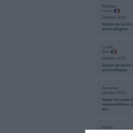
Monique
France
Octobre 2012
Séjours de loisirs
amis/collegues
Carole
Italie
Octobre 2012
Séjours de loisirs
amis/collegues
Anonyme
Octobre 2012
Séjour en couple 
moyen inférieur à
ans
Vaclav
République tchèqu