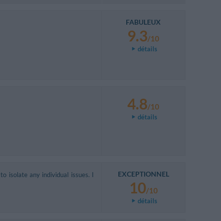
FABULEUX
9.3
/10
détails
4.8
/10
détails
EXCEPTIONNEL
o isolate any individual issues. I
10
/10
détails