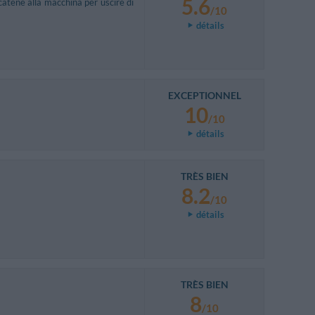
5.6
catene alla macchina per uscire di
/10
détails
EXCEPTIONNEL
10
/10
détails
TRÈS BIEN
8.2
/10
détails
TRÈS BIEN
8
/10