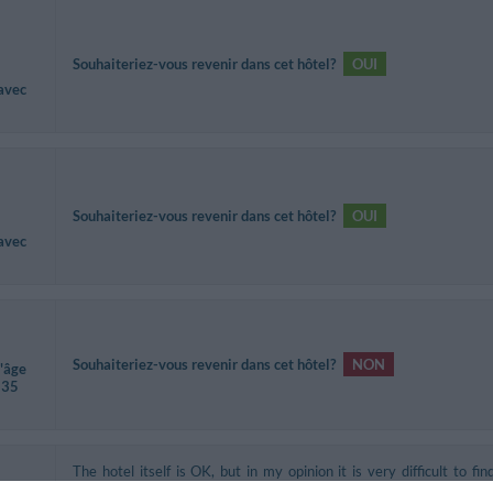
Souhaiteriez-vous revenir dans cet hôtel?
OUI
 avec
Souhaiteriez-vous revenir dans cet hôtel?
OUI
 avec
Souhaiteriez-vous revenir dans cet hôtel?
NON
d'âge
 35
The hotel itself is OK, but in my opinion it is very difficult to fin
e
which was our case. We spent almost two hours looking for it within