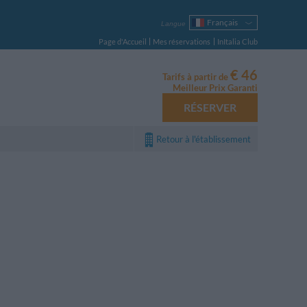
Français
Langue
Italiano
Page d'Accueil
Mes réservations
InItalia Club
English
Deutsch
€ 46
Tarifs à partir de
Español
Meilleur Prix Garanti
Русский
RÉSERVER
Português
Polski
Retour à l'établissement