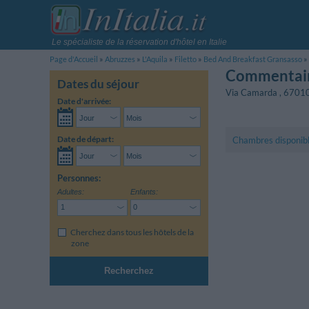
Le spécialiste de la réservation d'hôtel en Italie
Page d'Accueil
Abruzzes
L'Aquila
Filetto
Bed And Breakfast Gransasso
Commentair
Dates du séjour
Via Camarda
,
6701
Date d'arrivée:
Date de départ:
Chambres disponib
Personnes:
Adultes:
Enfants:
Cherchez dans tous les hôtels de la
zone
Recherchez