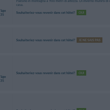
Paesino in montagna a 900 metri di altezza. Di inverno munirsi di 
casa.
d'âge
Souhaiteriez-vous revenir dans cet hôtel?
OUI
 35
Souhaiteriez-vous revenir dans cet hôtel?
JE NE SAIS PAS
Souhaiteriez-vous revenir dans cet hôtel?
OUI
d'âge
 35