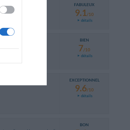
FABULEUX
9.1
/10
détails
BIEN
7
/10
détails
EXCEPTIONNEL
9.6
/10
détails
BON