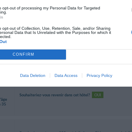
to opt-out of processing my Personal Data for Targeted
ing.
Souhaiteriez-vous revenir dans cet hôtel?
OUI
In
o opt-out of Collection, Use, Retention, Sale, and/or Sharing
ersonal Data that Is Unrelated with the Purposes for which it
lected.
Out
Souhaiteriez-vous revenir dans cet hôtel?
JE NE SAIS PAS
CONFIRM
 avec
Data Deletion
Data Access
Privacy Policy
Souhaiteriez-vous revenir dans cet hôtel?
OUI
d'âge
à 35