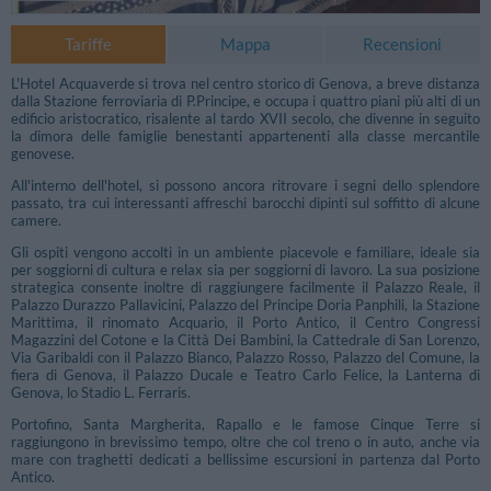
Tariffe
Mappa
Recensioni
L'Hotel Acquaverde si trova nel centro storico di Genova, a breve distanza
dalla Stazione ferroviaria di P.Principe, e occupa i quattro piani più alti di un
edificio aristocratico, risalente al tardo XVII secolo, che divenne in seguito
la dimora delle famiglie benestanti appartenenti alla classe mercantile
genovese.
All'interno dell'hotel, si possono ancora ritrovare i segni dello splendore
passato, tra cui interessanti affreschi barocchi dipinti sul soffitto di alcune
camere.
Gli ospiti vengono accolti in un ambiente piacevole e familiare, ideale sia
per soggiorni di cultura e relax sia per soggiorni di lavoro. La sua posizione
strategica consente inoltre di raggiungere facilmente il Palazzo Reale, il
Palazzo Durazzo Pallavicini, Palazzo del Principe Doria Panphili, la Stazione
Marittima, il rinomato Acquario, il Porto Antico, il Centro Congressi
Magazzini del Cotone e la Città Dei Bambini, la Cattedrale di San Lorenzo,
Via Garibaldi con il Palazzo Bianco, Palazzo Rosso, Palazzo del Comune, la
fiera di Genova, il Palazzo Ducale e Teatro Carlo Felice, la Lanterna di
Genova, lo Stadio L. Ferraris.
Portofino, Santa Margherita, Rapallo e le famose Cinque Terre si
raggiungono in brevissimo tempo, oltre che col treno o in auto, anche via
mare con traghetti dedicati a bellissime escursioni in partenza dal Porto
Antico.