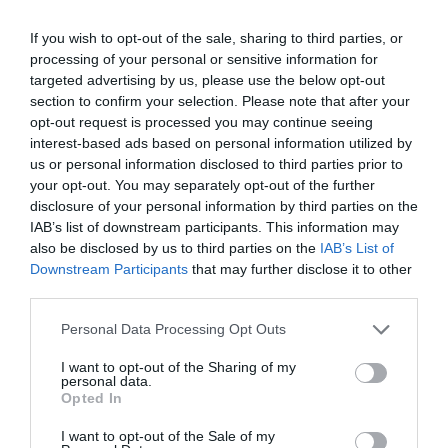
Quadrupla con Bagno in Comune
4
MOSTRA TARIFFE
If you wish to opt-out of the sale, sharing to third parties, or
Appartamento per 6 persone con Bagno
processing of your personal or sensitive information for
6
MOSTRA TARIFFE
in Comune
targeted advertising by us, please use the below opt-out
section to confirm your selection. Please note that after your
Singola con bagno in comune
1
MOSTRA TARIFFE
opt-out request is processed you may continue seeing
interest-based ads based on personal information utilized by
Matrimoniale con bagno in comune
2
MOSTRA TARIFFE
us or personal information disclosed to third parties prior to
your opt-out. You may separately opt-out of the further
Le 34 camere di cui 4 ad uso Residence con angolo cottura dispongono di
connessione Wi-Fi a Internet gratuita, TVC e TV-SAT, Aria condizionata,
disclosure of your personal information by third parties on the
Frigo-bar, Cassaforte, Telefono con chiamata diretta, servizi privati con
IAB’s list of downstream participants. This information may
doccia o vasca e asciugacapelli.
also be disclosed by us to third parties on the
IAB’s List of
Alcune stanze molto ampie sono comode anche per ospiti diversamente
Downstream Participants
that may further disclose it to other
abili.
third parties.
Camere disponibili: Singola con Bagno in Comune, Matrimoniale con Bagno
in Comune, Tripla con Bagno in Comune, Quadrupla con Bagno in Comune,
Personal Data Processing Opt Outs
Appartamento per 6 persone con Bagno in Comune, Singola con bagno in
comune, Matrimoniale con bagno in comune.
I want to opt-out of the Sharing of my
personal data.
Opted In
Servizi Inclusi nel prezzo
I want to opt-out of the Sale of my