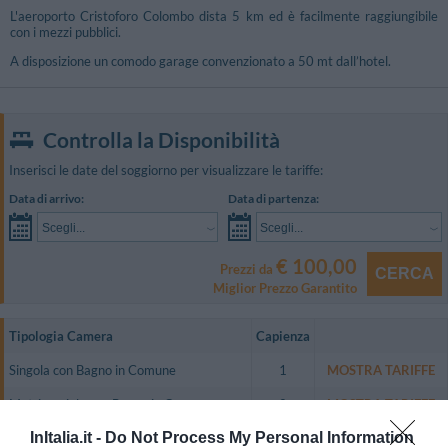
L'aeroporto Cristoforo Colombo dista 5 km ed è facilmente raggiungibile
con i mezzi pubblici.
A disposizione un comodo garage convenzionato a 50 mt dall’hotel.
Controlla la Disponibilità
Inserisci le date del soggiorno per visualizzare le tariffe:
Data di arrivo:
Data di partenza:
Scegli...
Scegli...
€ 100,00
Prezzi da
CERCA
Miglior Prezzo Garantito
Tipologia Camera
Capienza
Singola con Bagno in Comune
1
MOSTRA TARIFFE
Matrimoniale con Bagno in Comune
2
MOSTRA TARIFFE
InItalia.it -
Do Not Process My Personal Information
Tripla con Bagno in Comune
3
MOSTRA TARIFFE