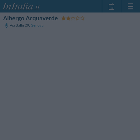
Albergo Acquaverde
Home Page
Via Balbi 29
,
Genova
Le mie Prenotazioni
InItalia Club
Lingua