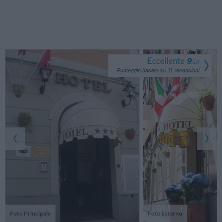
Eccellente
9
/
10
Punteggio basato su
11
recensioni
Foto Principale
Foto Esterno