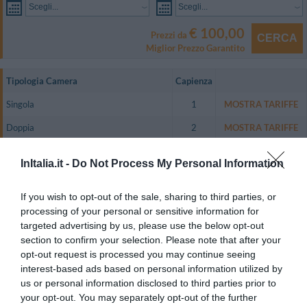
Scegli...
Scegli...
€ 100,00
Prezzi da
CERCA
Miglior Prezzo Garantito
Tipologia Camera
Capienza
Singola
1
MOSTRA TARIFFE
Doppia
2
MOSTRA TARIFFE
Matrimoniale
2
MOSTRA TARIFFE
InItalia.it -
Do Not Process My Personal Information
Doppia uso Singola
1
MOSTRA TARIFFE
If you wish to opt-out of the sale, sharing to third parties, or
Eleganti e funzionali, le camere si distinguono per i pregiati pavimenti in
processing of your personal or sensitive information for
parquet e sono dotate di TV color LCD con Sky Vision Gold e digitale
terrestre integrato, telefono con linea diretta, connessione Wireless a
targeted advertising by us, please use the below opt-out
pagamento, frigobar, aria condizionata, bagno privato con asciugacapelli,
section to confirm your selection. Please note that after your
set di cortesia.
opt-out request is processed you may continue seeing
Alcune stanze sono provviste di doccia idromassaggio (da richiedere in
interest-based ads based on personal information utilized by
anticipo, senza supplemento).
us or personal information disclosed to third parties prior to
Sono inoltre disponibili camere attrezzate per gli ospiti diversamente abili.
your opt-out. You may separately opt-out of the further