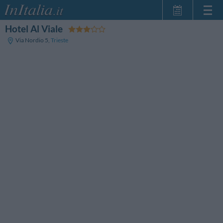
Hotel Al Viale
Home Page
Via Nordio 5
,
Trieste
Le mie Prenotazioni
InItalia Club
Lingua