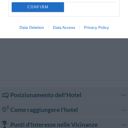
CONFIRM
Data Deletion
Data Access
Privacy Policy
Posizionamento dell'Hotel
Come raggiungere l'hotel
In auto
Punti d'Interesse nelle Vicinanze
Autostrada A4 Torino - Trieste, uscita Lisert. Proseguire per circa 20 km in