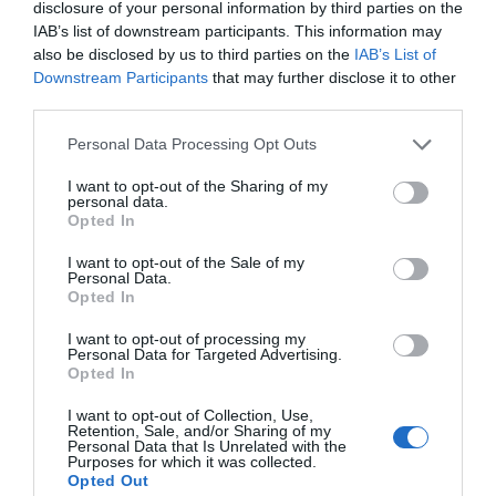
disclosure of your personal information by third parties on the
Camere disponibili: Singola, Doppia, Matrimoniale, Doppia uso Singola.
IAB’s list of downstream participants. This information may
also be disclosed by us to third parties on the
IAB’s List of
Downstream Participants
that may further disclose it to other
Servizi Inclusi nel prezzo
third parties.
Accettati Animali Piccola Taglia
Aria condizionata nelle aree
Personal Data Processing Opt Outs
Ristorante e Bar
comuni
Ascensore
Cassaforte
I want to opt-out of the Sharing of my
La Sala per le colazioni con servizio Bar offre un ricco buffet al mattino dalle
Check In e Check Out Rapidi
Connessione ad Internet
personal data.
Servizi a Pagamento
ore 7:00 alle 10:30.
Opted In
Deposito Bagagli
Informazioni Turistiche
Internet Point
Personale Multilingua
Bar
Noleggio Auto
I want to opt-out of the Sale of my
Reception - 24 ore su 24
Servizio Fax
Caratteristiche dell'hotel
Parcheggio Esterno
Parcheggio Esterno non
Personal Data.
Servizio Fotocopiatrice
convenzionato
convenzionato
Opted In
Camere Non Fumatori
Camere per Diversamente Abili
Parcheggio Esterno su strada
Pranzo al sacco
Edificio storico
Gay Friendly
Ristorante
Ristorazione per gruppi
I want to opt-out of processing my
Personal Data for Targeted Advertising.
Ristrutturato recentemente
Senza Barriere Architettoniche
Servizio di ritiro e riconsegna
Transfer da/per Aeroporto
Opted In
auto
I want to opt-out of Collection, Use,
Retention, Sale, and/or Sharing of my
Personal Data that Is Unrelated with the
Purposes for which it was collected.
Opted Out