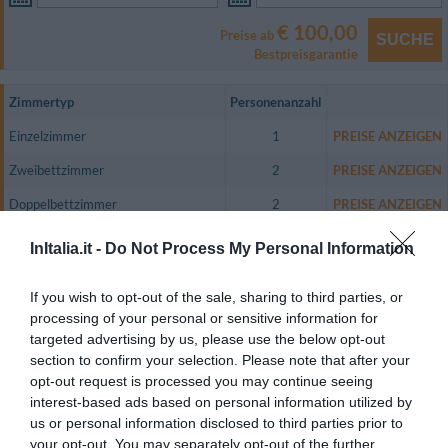
€ 100,00
Preise ab
SUCHE
Bestpreisgarantie
Zimmertyp
Personenanzahl
Einzelzimmer
1
PREISE ANZEIGEN
Zweibettzimmer
2
PREISE ANZEIGEN
Doppelbettzimmer
2
PREISE ANZEIGEN
Zweibettzimmer mit Nutzung als
InItalia.it -
Do Not Process My Personal Information
1
PREISE ANZEIGEN
Einzelzimmer
If you wish to opt-out of the sale, sharing to third parties, or
Das Hotel bietet elegant und funktional eingerichtete Zimmer mit edlen
Parkettböden, LCD-Fernseher, Sky- und Digital-TV, Direktwahltelefon,
processing of your personal or sensitive information for
kabellosem Internetzugang (kostenpflichtig), Minibar, Klimaanlage sowie
targeted advertising by us, please use the below opt-out
jeweils eigenem Bad mit Haartrockner und Kosmetikset.
section to confirm your selection. Please note that after your
Einige Zimmer sind mit einer Massagedusche ausgestattet (diese müssen
opt-out request is processed you may continue seeing
im Voraus angefragt werden und sind ohne Aufpreis verfügbar).
interest-based ads based on personal information utilized by
Zudem verfügt das Hotel über Zimmer für Gäste mit eingeschränkter
us or personal information disclosed to third parties prior to
Mobilität.
your opt-out. You may separately opt-out of the further