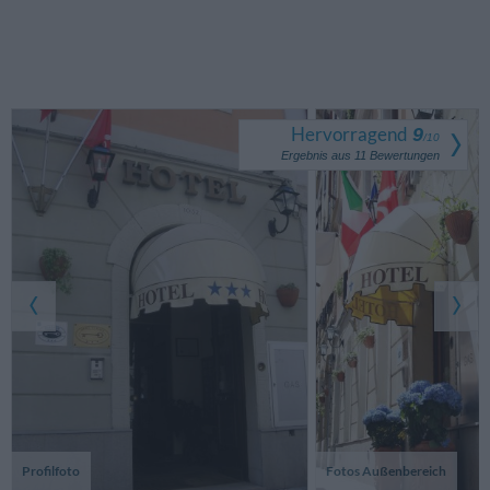
Hervorragend
9
/
10
Ergebnis aus
11
Bewertungen
Profilfoto
Fotos Außenbereich