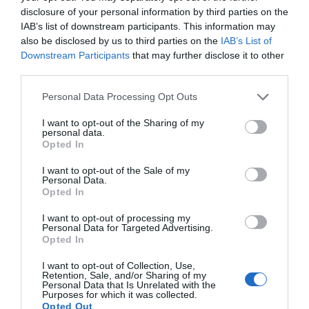
disclosure of your personal information by third parties on the
Verfügbare Zimmer: Einzelzimmer, Zweibettzimmer, Doppelbettzimmer,
Zweibettzimmer mit Nutzung als Einzelzimmer.
IAB’s list of downstream participants. This information may
also be disclosed by us to third parties on the
IAB’s List of
Downstream Participants
that may further disclose it to other
third parties.
Im Preis inbegriffene Leistungen
Personal Data Processing Opt Outs
Aufzug
Fax - Service
Restaurant und Bar
Fotokopier - Service
Gepäckaufbewahrung
I want to opt-out of the Sharing of my
Internet Point
Internet-Anschluss
personal data.
Im Speiseraum mit Bar wird morgens von 07:00 bis 10:30 Uhr ein üppiges
Kleinere Haustiere werden
Klimaanlage in den
Opted In
Leistungen gegen Bezahlung
Frühstücksbuffet serviert.
akzeptiert
Gemeinschaftsräumen
Mehrsprachiges Personal
Rasches Ein- und Auschecken
I want to opt-out of the Sale of my
Abholung und Übergabe des
Autovermietung
Rezeption - rund um die Uhr
Safe
Personal Data.
Merkmale des Hotels
Wagens
Bar
Opted In
Touristen- Informationen
Essen für Gruppen
Externer Parkplatz an der Straße
Barrierefreier Zugang
Behindertengerechte Zimmer
Externer Parkplatz ohne
Externer Parkplatz zu
I want to opt-out of processing my
Gay Friendly
Historisches Gebäude
Sondertarife
Sondertarifen
Personal Data for Targeted Advertising.
Kürzlich renoviert
Nichtraucherzimmer
Lunchpakete
Restaurant
Opted In
Transfer von/zum Flughafen
I want to opt-out of Collection, Use,
Retention, Sale, and/or Sharing of my
Personal Data that Is Unrelated with the
Purposes for which it was collected.
Opted Out