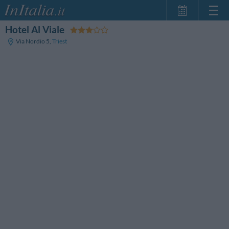
Hotel Al Viale
Startseite
Via Nordio 5
,
Triest
Meine
Reservierungen
InItalia Club
Sprache