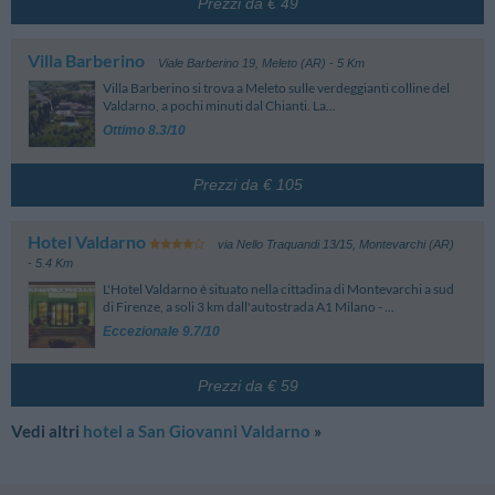
Prezzi da € 49
possono variare in base al periodo di soggiorno, alle camere e alle tariffe
ulteriori informazioni sulla posizione delle strutture.
Sovicille (Siena)
scelte. Prestare attenzione ai dettagli delle tariffe in fase di prenotazione.
Aeroporto Lucca Tassignano
82.38 km
Capannori (Lucca)
Villa Barberino
Viale Barberino 19
,
Meleto (AR)
- 5 Km
Aeroporto Luigi Ridolfi
82.89 km
Villa Barberino si trova a Meleto sulle verdeggianti colline del
Forlì (Forlì-Cesena)
Valdarno, a pochi minuti dal Chianti. La...
Aeroporto Galileo Galilei
92.43 km
Ottimo 8.3/10
Pisa
Aeroporto San Francesco d'Assisi
95.09 km
Perugia
Prezzi da € 105
Aeroporto Cesare Baccarini
96.44 km
Grosseto
Hotel Valdarno
via Nello Traquandi 13/15
,
Montevarchi (AR)
Stazione
- 5.4 Km
San Giovanni Valdarno
30 m
L'Hotel Valdarno è situato nella cittadina di Montevarchi a sud
Piazza Giacomo Matteotti - San Giovanni Valdarno
di Firenze, a soli 3 km dall'autostrada A1 Milano - ...
Eccezionale 9.7/10
Prezzi da € 59
Vedi altri
hotel a San Giovanni Valdarno
»