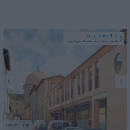
Eccellente
9
/
10
Punteggio basato su
18
recensioni
Foto Principale