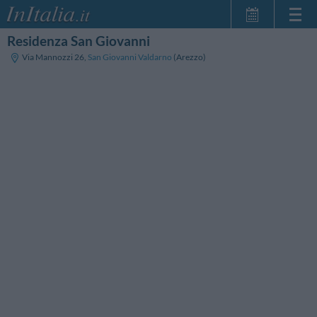
Residenza San Giovanni
Home Page
Via Mannozzi 26
,
San Giovanni Valdarno
(Arezzo)
Le mie Prenotazioni
InItalia Club
Lingua