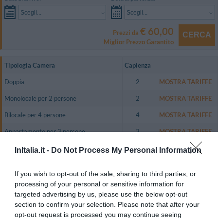
Scegli...
Scegli...
€ 60,00
Prezzi da
CERCA
Miglior Prezzo Garantito
Tipologia Camera
Capienza
Doppia
2
MOSTRA TARIFFE
Monolocale per 2 persone
2
MOSTRA TARIFFE
Bilocale per 4 persone
4
MOSTRA TARIFFE
Appartamento per 3 persone
3
MOSTRA TARIFFE
Appartamento per 4 persone
4
MOSTRA TARIFFE
InItalia.it -
Do Not Process My Personal Information
Appartamento per 5 persone
5
MOSTRA TARIFFE
If you wish to opt-out of the sale, sharing to third parties, or
La struttura dispone di:
processing of your personal or sensitive information for
targeted advertising by us, please use the below opt-out
- monolocali per 2 persone,
section to confirm your selection. Please note that after your
- monolocali con soppalco per un massimo di 4 persone
opt-out request is processed you may continue seeing