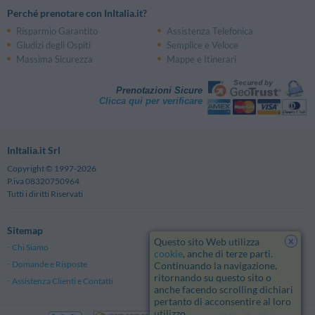
Perché prenotare con InItalia.it?
Risparmio Garantito
Assistenza Telefonica
Giudizi degli Ospiti
Semplice e Veloce
Massima Sicurezza
Mappe e Itinerari
Prenotazioni Sicure
Clicca qui per verificare
InItalia.it Srl
Copyright © 1997-2026
P.iva 08320750964
Tutti i diritti Riservati
Sitemap
x
Questo sito Web utilizza
Chi Siamo
Note Legali
cookie
, anche di terze parti.
Domande e Risposte
Privacy
Continuando la navigazione,
ritornando su questo sito o
Assistenza Clienti e Contatti
Termini e Condizioni generali
anche facendo scrolling dichiari
pertanto di acconsentire al loro
utilizzo.