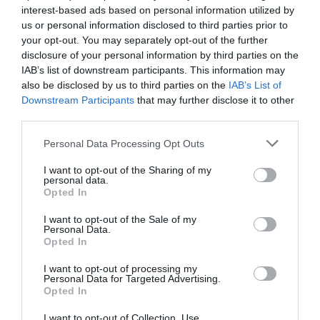
interest-based ads based on personal information utilized by
- bilocali per una capienza massima di 4 persone.
us or personal information disclosed to third parties prior to
Tutti gli appartamenti sono modernamente arredati e dotati di angolo
your opt-out. You may separately opt-out of the further
cottura, TV color, riscaldamento autonomo, bagno privato con doccia. Tutte
disclosure of your personal information by third parties on the
le soluzioni sono e raggiungibili con ascensore.
IAB’s list of downstream participants. This information may
I monolocali con soppalco sono anche dotati di aria condizionata.
also be disclosed by us to third parties on the
IAB’s List of
Camere disponibili: Doppia, Monolocale per 2 persone, Bilocale per 4
Downstream Participants
that may further disclose it to other
persone, Appartamento per 3 persone, Appartamento per 4 persone,
third parties.
Appartamento per 5 persone.
Personal Data Processing Opt Outs
I want to opt-out of the Sharing of my
Servizi Inclusi nel prezzo
personal data.
Opted In
Accettati Animali Piccola Taglia
Ascensore
Servizi a Pagamento
Cassaforte
Check In e Check Out Rapidi
I want to opt-out of the Sale of my
Connessione ad Internet
Deposito Bagagli
Personal Data.
Minigolf
Noleggio Auto
Opted In
Informazioni Turistiche
Parcheggio Interno in box Privato
Caratteristiche dell'hotel
Servizio Fax
Servizio Fotocopiatrice
Personale Multilingua
Sala Lettura
I want to opt-out of processing my
Camere Fumatori
Camere Insonorizzate
Personal Data for Targeted Advertising.
Camere Non Fumatori
Camere familiari
Opted In
Camere per Diversamente Abili
Gay Friendly
Ristrutturato recentemente
Senza Barriere Architettoniche
I want to opt-out of Collection, Use,