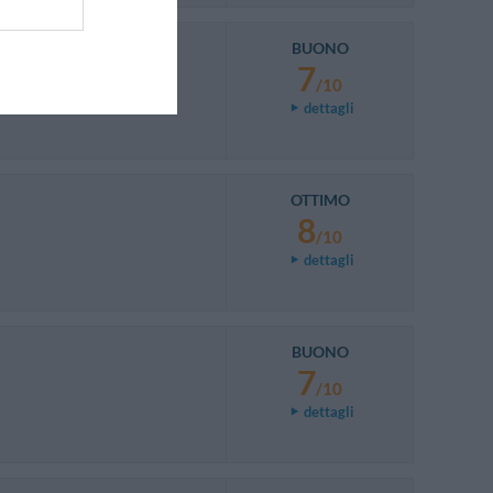
BUONO
7
/10
dettagli
OTTIMO
8
/10
dettagli
BUONO
7
/10
dettagli