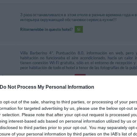
3 раза останавливался в этом отеле в разные времена года и 
интерьера окружающей обстановки сервиса кухни!!!
Ritornerebbe in questo hotel?
SI
Villa Barberino 4*. Puntuación 8.0, información en web, pero
habitación no funcionaba el aire acondicionado, hacia un calor i
tienen conexión Wi-Fi gratuita, sólo en el entorno de recepción y
peor habitación de todo el hotel a tenor de las fotografías de la publ
ni
Ritornerebbe in questo hotel?
NO
Do Not Process My Personal Information
to opt-out of the sale, sharing to third parties, or processing of your per
Ritornerebbe in questo hotel?
SI
formation for targeted advertising by us, please use the below opt-out s
ni
r selection. Please note that after your opt-out request is processed y
eing interest-based ads based on personal information utilized by us or
disclosed to third parties prior to your opt-out. You may separately opt-
losure of your personal information by third parties on the IAB’s list of