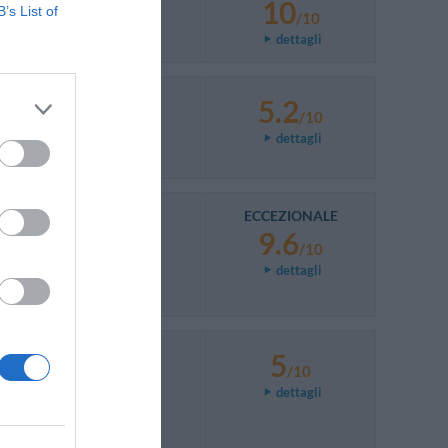
10
B’s List of
/10
dettagli
5.2
/10
dettagli
ECCEZIONALE
9.6
/10
dettagli
5
/10
dettagli