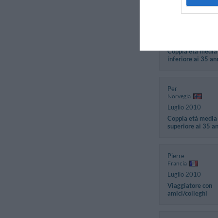
Nelson Ariel
Spagna
Settembre 2010
Coppia età media
inferiore ai 35 an
Per
Norvegia
Luglio 2010
Coppia età media
superiore ai 35 a
Pierre
Francia
Luglio 2010
Viaggiatore con
amici/colleghi