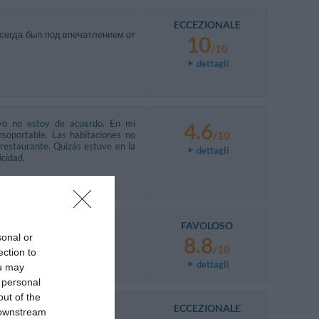
ECCEZIONALE
всегда был под впечатлением от
10
/10
dettagli
 yo no estoy de acuerdo. En mi
4.6
nsoportable. Las habitaciones no
/10
 restaurante. Quizás estuve en la
dettagli
icidad.
FAVOLOSO
sonal or
8.8
/10
ection to
dettagli
ou may
 personal
out of the
ECCEZIONALE
 downstream