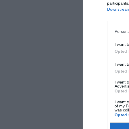
Monaco
participants
Novembre 2011
Downstream 
Anonimo
Persona
Novembre 2011
Viaggiatore con
I want t
amici/colleghi
Opted 
Alyson
I want t
Stati Uniti
Opted 
Settembre 2011
Coppia età media
I want 
inferiore ai 35 an
Advertis
Opted 
I want t
Jose
of my P
Canada
was col
Settembre 2011
Opted 
Coppia età media
superiore ai 35 a