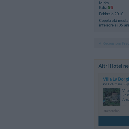
Mirko
Italia
Febbraio 2010
Coppia età media
inferiore ai 35 an
Recensioni Pre
Altri Hotel ne
Villa La Borg
Via Del Cesto
,
Fig
Vill
Reso
Arez
t...
0 Recensioni