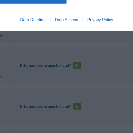
Data Deletion
Data Access
Privacy Policy
Ritornerebbe in questo hotel?
NO
ni
Ritornerebbe in questo hotel?
SI
nni
Ritornerebbe in questo hotel?
SI