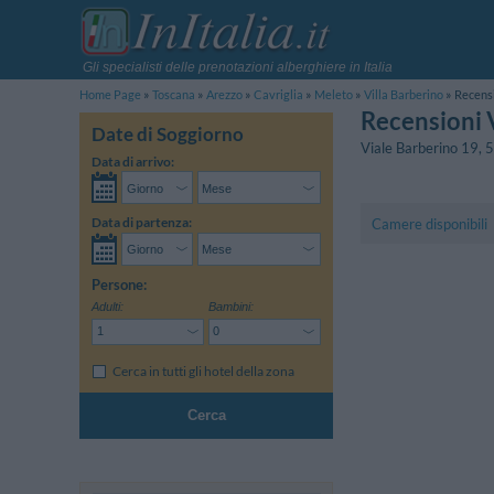
Gli specialisti delle prenotazioni alberghiere in Italia
Home Page
Toscana
Arezzo
Cavriglia
Meleto
Villa Barberino
Recensi
Recensioni 
Date di Soggiorno
Viale Barberino 19
,
5
Data di arrivo:
Data di partenza:
Camere disponibili
Persone:
Adulti:
Bambini:
Cerca in tutti gli hotel della zona
Cerca