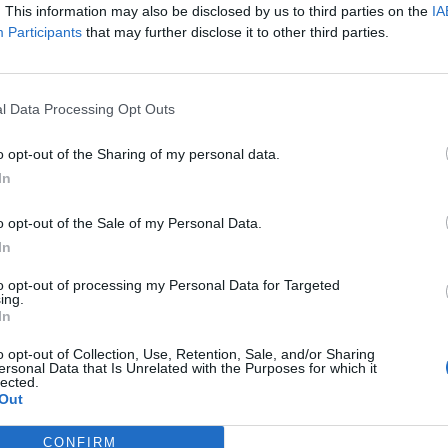
. This information may also be disclosed by us to third parties on the
IA
Ritornerebbe in questo hotel?
SI
Participants
that may further disclose it to other third parties.
l Data Processing Opt Outs
Ritornerebbe in questo hotel?
NON SO
o opt-out of the Sharing of my personal data.
In
o opt-out of the Sale of my Personal Data.
In
Ritornerebbe in questo hotel?
SI
to opt-out of processing my Personal Data for Targeted
ni
ing.
In
o opt-out of Collection, Use, Retention, Sale, and/or Sharing
ersonal Data that Is Unrelated with the Purposes for which it
lected.
Ritornerebbe in questo hotel?
SI
Out
nni
CONFIRM