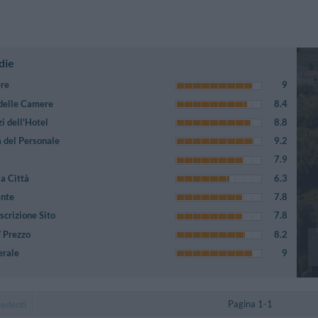
die
ere
9
 delle Camere
8.4
i dell'Hotel
8.8
 del Personale
9.2
7.9
a Città
6.3
ante
7.8
crizione Sito
7.8
/ Prezzo
8.2
erale
9
Pagina 1-1
cedenti