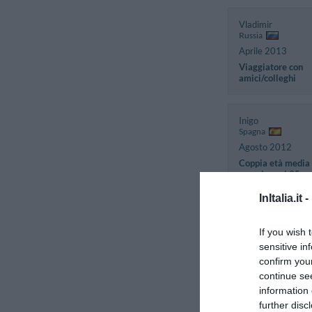
Vladimir
Russia
Aprile 2013
Viaggiatore con
amici/colleghi
Inigo
Spagna
Agosto 2012
Coppia età media
superiore ai 35 an
InItalia.it -
Anonimo
If you wish 
Dicembre 2011
sensitive in
Coppia età media
inferiore ai 35 an
confirm you
continue se
information 
Stephanie
further disc