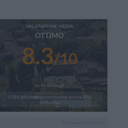
VALUTAZIONE MEDIA
OTTIMO
8.3
/
10
su
11
sondaggi
Il
72
% dei clienti prenoterebbe ancora
Villa
Barberino
Recensioni Successive