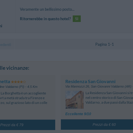
Veramente un bellissimo posto...
Ritornerebbe in questo hotel?
SI
ni
Pagina 1-1
cedenti
lle vicinanze:
hetta
Residenza San Giovanni
Via Mannozzi 26
,
San Giovanni Valdarno (AR)
line Valdarno (FI)
- 4.5 Km
La Residenza San Giovanni si t
a La Borghetta è un accogliente
nel centro storico di San Giova
rt a metà strada tra Firenze e
Valdarno, a due passi dalla Staz
zo, sul grazioso lato di un colle
Eccellente 9/10
Prezzi da € 60
Prezzi da € 79