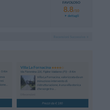
FAVOLOSO
8.8
/10
dettagli
Recensioni Successive
Villa La Fornacina
- 5 Km
Via Fiorentina 116
,
Figline Valdarno (FI)
- 8 Km
rova
Villa La Fornacina, valorizzata da un
nni
minuzioso intervento di
ione...
ristrutturazione, è una villa storica
che sorge tra ...
0 Recensioni
Prezzi da € 180