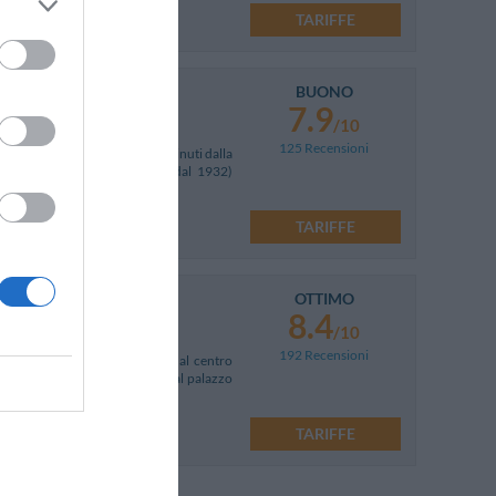
TARIFFE
BUONO
7.9
/10
125 Recensioni
 passi dall'Air Terminal e a 5 minuti dalla
uttura ha accolto negli anni (dal 1932)
TARIFFE
OTTIMO
8.4
/10
192 Recensioni
 Trieste, a 10 minuti a piedi dal centro
, vicino alla Fiera Campionaria, al palazzo
TARIFFE