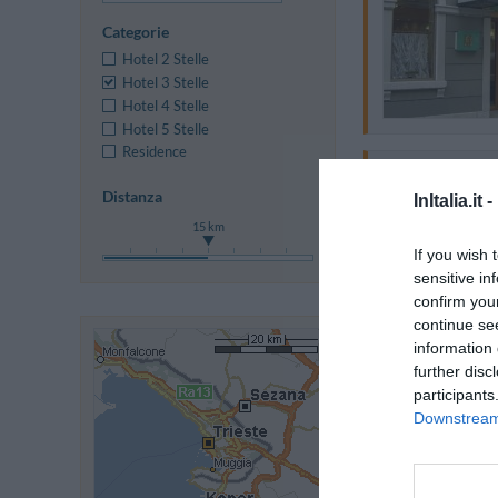
Categorie
Hotel 2 Stelle
Hotel 3 Stelle
Hotel 4 Stelle
Hotel 5 Stelle
Residence
Distanza
InItalia.it -
15 km
If you wish 
sensitive in
confirm you
continue se
information 
further disc
participants
Downstream 