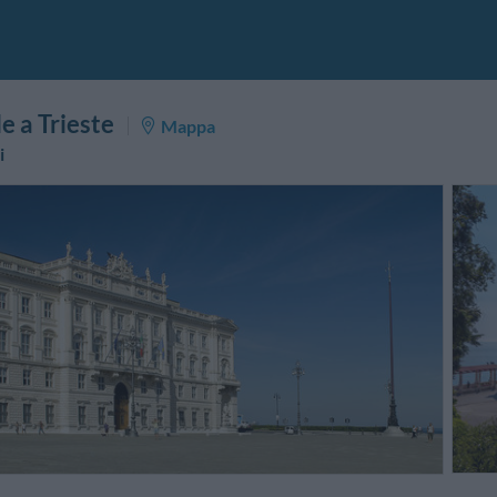
le a Trieste
Mappa
i