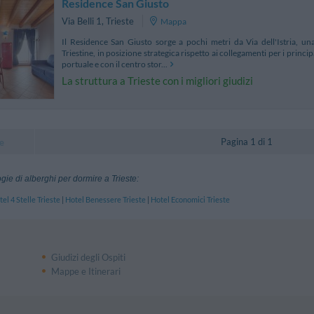
Residence San Giusto
Via Belli 1
,
Trieste
Mappa
Il Residence San Giusto sorge a pochi metri da Via dell'Istria, una
Triestine, in posizione strategica rispetto ai collegamenti per i princip
portuale e con il centro stor...
La struttura a Trieste con i migliori giudizi
Pagina 1 di 1
e
logie di alberghi per dormire a Trieste:
el 4 Stelle Trieste
|
Hotel Benessere Trieste
|
Hotel Economici Trieste
Giudizi degli Ospiti
Mappe e Itinerari