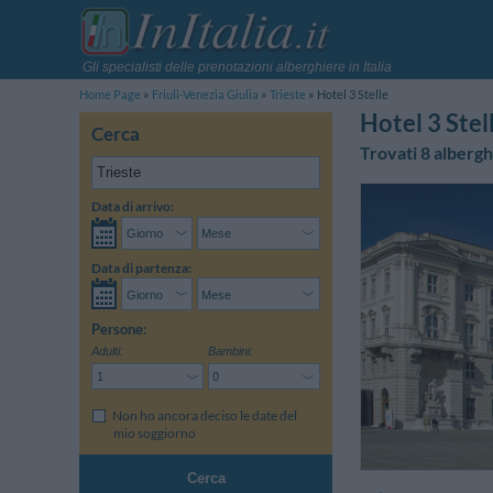
Gli specialisti delle prenotazioni alberghiere in Italia
Home Page
Friuli-Venezia Giulia
Trieste
Hotel 3 Stelle
Hotel 3 Stel
Cerca
Trovati 8 albergh
Data di arrivo:
Data di partenza:
Persone:
Adulti:
Bambini:
Non ho ancora deciso le date del
mio soggiorno
Cerca