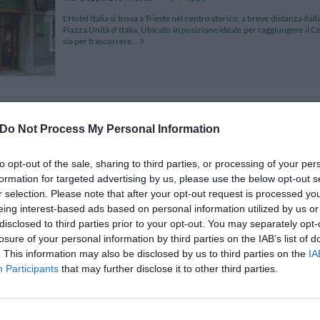
L'Hotel Italia si trova a Trieste nel centro storico, a breve distanza dal
Piazza Unità d'Italia. Ubicato in posizione ideale per raggiungere il Ce
sia per trascorrere...
Città Di Parenzo
Do Not Process My Personal Information
Via Degli Artisti 8
,
Trieste
Mappa
L'Hotel Città di Parenzo è situato nel cuore del centro storico di Tri
L'impareggiabile posizione nel centro della città permette agli ospit
to opt-out of the sale, sharing to third parties, or processing of your per
attrazioni di Trieste, nonché...
formation for targeted advertising by us, please use the below opt-out s
r selection. Please note that after your opt-out request is processed y
eing interest-based ads based on personal information utilized by us or
disclosed to third parties prior to your opt-out. You may separately opt-
losure of your personal information by third parties on the IAB’s list of
Hotel Al Viale
. This information may also be disclosed by us to third parties on the
IA
Via Nordio 5
,
Trieste
Mappa
Participants
that may further disclose it to other third parties.
L'Hotel Al Viale è un accogliente 3 stelle nel cuore di Trieste, situato 
Teatro Rossetti, dall'Ospedale Maggiore e dall'Università degli S
moderno, l'Hotel Al Viale si dis...