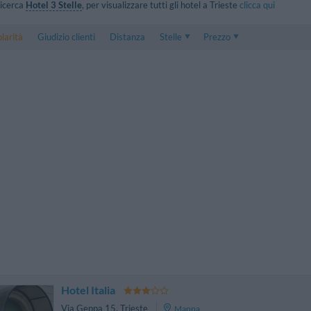
 ricerca
Hotel 3 Stelle
, per visualizzare tutti gli hotel a Trieste
clicca qui
larità
Giudizio clienti
Distanza
Stelle
Prezzo
Prezzo
5 . . 1
Prezzo Camera Doppia
1 . . 5
Prezzo Camera Tripla
Hotel Italia
Via Geppa 15
,
Trieste
Mappa