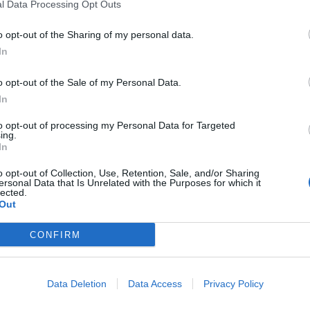
l Data Processing Opt Outs
Ultima struttura prenotata
o opt-out of the Sharing of my personal data.
In
Hotel Roma
Via Ghega 7
,
Trieste
Mappa
o opt-out of the Sale of my Personal Data.
L'Hotel Roma è un accogliente albergo 3 stelle situato a Trieste a pochi
In
Stazione Marittima. Di proprietà della famiglia Fornasaro, la str
numerosi attori, personalità poli...
to opt-out of processing my Personal Data for Targeted
ing.
In
o opt-out of Collection, Use, Retention, Sale, and/or Sharing
ersonal Data that Is Unrelated with the Purposes for which it
Best Western Hotel San Giusto
lected.
Out
via Belli 1
,
Trieste
Mappa
Il Best Western Hotel San Giusto è un confortevole albergo situato a
CONFIRM
storico, sulla via dell'Istria, in prossimità del Castello di San Giusto
dello Sport, all'ippodromo e a...
La struttura a Trieste con più giudizi, ben 192!
Data Deletion
Data Access
Privacy Policy