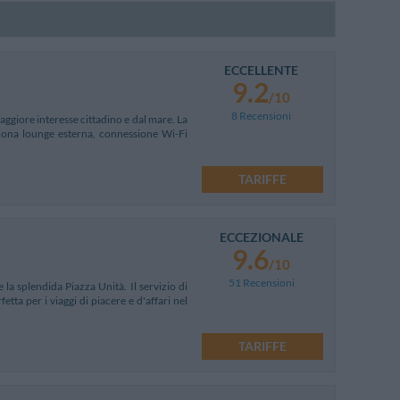
ECCELLENTE
9.2
/10
8 Recensioni
aggiore interesse cittadino e dal mare. La
, zona lounge esterna, connessione Wi-Fi
TARIFFE
ECCEZIONALE
9.6
/10
51 Recensioni
e la splendida Piazza Unità. Il servizio di
etta per i viaggi di piacere e d'affari nel
TARIFFE