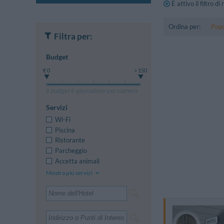
È attivo il filtro di
Ordina per:
Popo
Filtra per:
Budget
€ 0
> 150
Il budget è giornaliero per camera
Servizi
Wi-Fi
Piscina
Ristorante
Parcheggio
Accetta animali
Mostra più servizi