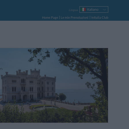
Italiano
Lingua
English
Home Page
Le mie Prenotazioni
InItalia Club
Français
Deutsch
Español
Русский
Português
Polski