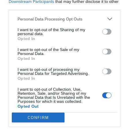
Hotel Novecento
Downstream Participants
that may further disclose it to other
third parties.
1.30 km
dal centro
Personal Data Processing Opt Outs
Eccezionale
9.9
/10
TARIFFE
I want to opt-out of the Sharing of my
personal data.
Opted In
Art Hotel Commercianti
I want to opt-out of the Sale of my
Personal Data.
1.40 km
dal centro
Opted In
Eccezionale
10
/10
I want to opt-out of processing my
TARIFFE
Personal Data for Targeted Advertising.
Opted In
Il Convento Dei Fiori Di Seta
I want to opt-out of Collection, Use,
Retention, Sale, and/or Sharing of my
2.09 km
Personal Data that Is Unrelated with the
dal centro
Purposes for which it was collected.
0 Recensioni
Opted Out
TARIFFE
CONFIRM
Casa Temporanea