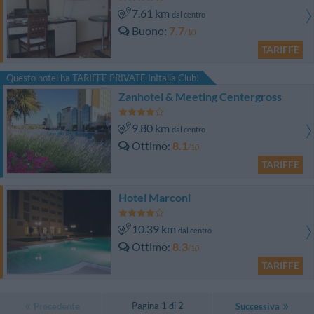
7.61 km
dal centro
Buono
7.7
/10
TARIFFE
Questo hotel ha TARIFFE PRIVATE InItalia Club!
Zanhotel & Meeting Centergross
9.80 km
dal centro
Ottimo
8.1
/10
TARIFFE
Hotel Marconi
10.39 km
dal centro
Ottimo
8.3
/10
TARIFFE
Pagina 1 di 2
Precedente
Successiva