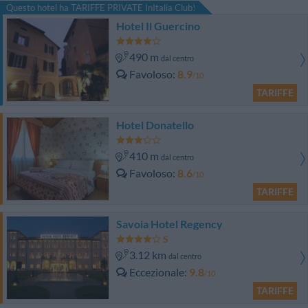
Questo hotel ha TARIFFE PRIVATE InItalia Club!
Hotel Il Guercino
490 m
dal centro
Favoloso
8.9
/10
TARIFFE
Hotel Donatello
410 m
dal centro
Favoloso
8.6
/10
TARIFFE
Savoia Hotel Regency
3.12 km
dal centro
Eccezionale
9.8
/10
TARIFFE