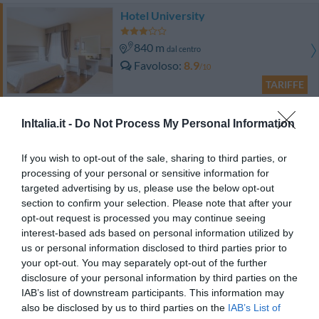
Hotel University
840 m
dal centro
Favoloso
8.9
/10
TARIFFE
Hc3 Hotel
InItalia.it -
Do Not Process My Personal Information
1.81 km
dal centro
If you wish to opt-out of the sale, sharing to third parties, or
Eccellente
9.2
/10
processing of your personal or sensitive information for
TARIFFE
targeted advertising by us, please use the below opt-out
section to confirm your selection. Please note that after your
opt-out request is processed you may continue seeing
Savoia Hotel Country House
interest-based ads based on personal information utilized by
us or personal information disclosed to third parties prior to
3.02 km
dal centro
your opt-out. You may separately opt-out of the further
Eccellente
9.4
/10
disclosure of your personal information by third parties on the
TARIFFE
IAB’s list of downstream participants. This information may
also be disclosed by us to third parties on the
IAB’s List of