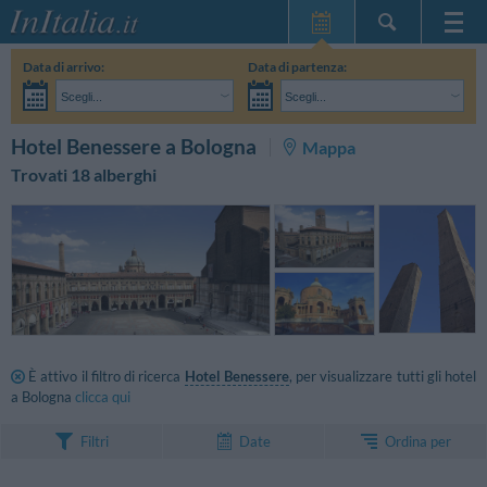
Home Page
Data di arrivo:
Data di partenza:
Le mie Prenotazioni
Scegli...
Scegli...
InItalia Club
Adulti:
Non ho ancora deciso le date del mio soggiorno
Bambini:
CERCA
Hotel Benessere a Bologna
Mappa
Lingua
Trovati 18 alberghi
È attivo il filtro di ricerca
Hotel Benessere
, per visualizzare tutti gli hotel
a Bologna
clicca qui
Ordina per
Filtri
Date