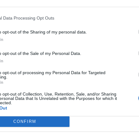
Hotel Fortuna
Via Bonazzi 19
,
Perugia
Mappa
L'Hotel Fortuna si trova nel centro storico di Perugia a pochi metri 
l Data Processing Opt Outs
Il palazzo che ospita l’albergo risale al 1200 e gode di numerosi balc
città. La struttura dispone d...
o opt-out of the Sharing of my personal data.
La struttura a Perugia con i migliori giudizi
In
o opt-out of the Sale of my Personal Data.
Hotel Ilgo
In
via Agostino di Duccio
,
Perugia
Mappa
to opt-out of processing my Personal Data for Targeted
L'Hotel Ilgo è un albergo tre stelle situato a Perugia in un’area tranqu
ing.
alberato. In posizione ideale permette di raggiungere rapidamente i 
In
trascorrere una piacevole vac...
La struttura a Perugia con più giudizi, ben 63!
o opt-out of Collection, Use, Retention, Sale, and/or Sharing
ersonal Data that Is Unrelated with the Purposes for which it
lected.
Out
Ripa Relais
CONFIRM
Str. Aeroporto S.egidio, 5
,
Perugia
Mappa
Il Ripa Relais è situato a Perugia a soli 10 minuti dall'aeroporto Sant'E
di Ripa e di fronte alla bellissima Assisi. Grazie alla sua posizione di 