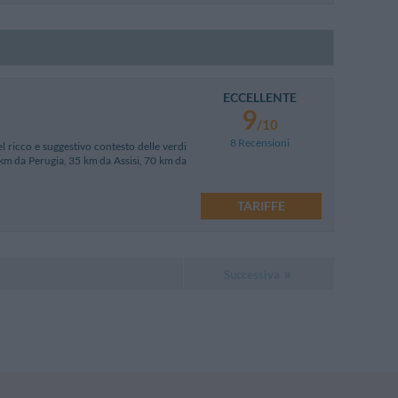
ECCELLENTE
9
/10
8 Recensioni
el ricco e suggestivo contesto delle verdi
 km da Perugia, 35 km da Assisi, 70 km da
TARIFFE
Successiva