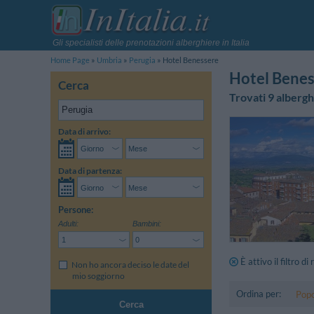
Gli specialisti delle prenotazioni alberghiere in Italia
Home Page
Umbria
Perugia
Hotel Benessere
Hotel Benes
Cerca
Trovati 9 albergh
Data di arrivo:
Data di partenza:
Persone:
Adulti:
Bambini:
È attivo il filtro di
Non ho ancora deciso le date del
mio soggiorno
Ordina per:
Popo
Cerca