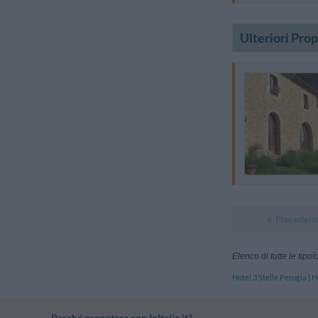
Ulteriori Pro
Precedent
Elenco di tutte le tipo
Hotel 3 Stelle Perugia
|
H
Perché prenotare con InItalia.it?