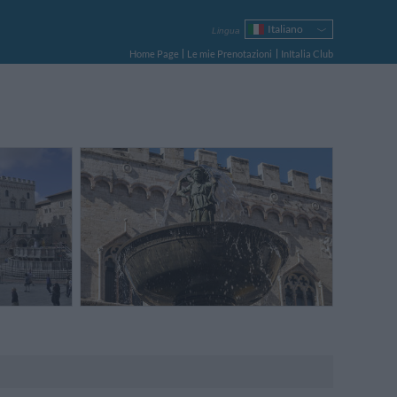
Italiano
Lingua
English
Home Page
Le mie Prenotazioni
InItalia Club
Français
Deutsch
Español
Русский
Português
Polski