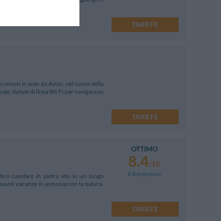
TARIFFE
 minuti in auto da Assisi, nel cuore della
e, dotate di linea Wi-Fi per navigare su
TARIFFE
OTTIMO
8.4
/10
8 Recensioni
tico casolare in pietra sito in un luogo
ssanti vacanze in armonia con la natura.
TARIFFE