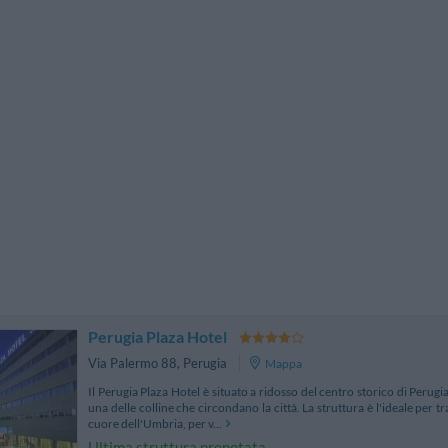
Prezzo
5 . . 1
Prezzo Camera Doppia
1 . . 5
Prezzo Camera Tripla
Perugia Plaza Hotel
Via Palermo 88
,
Perugia
Mappa
Il Perugia Plaza Hotel è situato a ridosso del centro storico di Perug
una delle colline che circondano la città. La struttura è l'ideale per t
cuore dell'Umbria, per v...
Ultima struttura prenotata