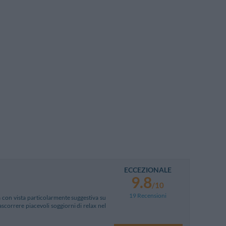
ECCEZIONALE
9.8
/10
19 Recensioni
ia con vista particolarmente suggestiva su
rascorrere piacevoli soggiorni di relax nel