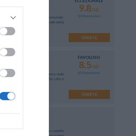
ECCEZIONALE
9.8
/10
30 Recensioni
da Corso Vannucci e dal Palazzo Comunale.
oni con vista del centro medioevale della
TARIFFE
FAVOLOSO
8.5
/10
63 Recensioni
illa a cui si accede da un pittoresco viale
punti di maggior interesse della città e
TARIFFE
gidio, a breve distanza dall'antico castello
assoluto prestigio, permette di raggiungere