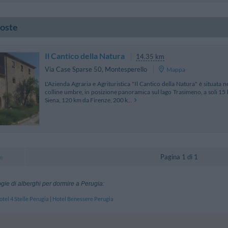
poste
Il Cantico della Natura
14.35 km
Via Case Sparse 50
,
Montesperello
Mappa
L'Azienda Agraria e Agrituristica "Il Cantico della Natura" è situata n
colline umbre, in posizione panoramica sul lago Trasimeno, a soli 15
Siena, 120 km da Firenze, 200 k...
Pagina 1 di 1
e
logie di alberghi per dormire a Perugia:
otel 4 Stelle Perugia
|
Hotel Benessere Perugia