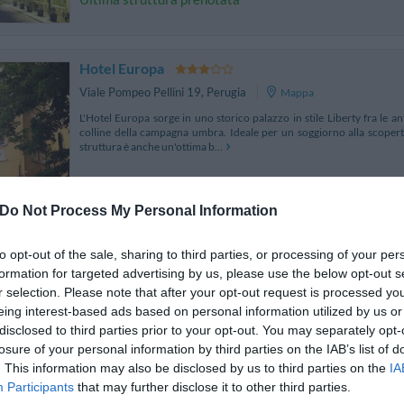
Hotel Europa
Viale Pompeo Pellini 19
,
Perugia
Mappa
L'Hotel Europa sorge in uno storico palazzo in stile Liberty fra le an
colline della campagna umbra. Ideale per un soggiorno alla scoperta de
struttura è anche un'ottima b...
Do Not Process My Personal Information
Sangallo Palace Hotel
to opt-out of the sale, sharing to third parties, or processing of your per
via Masi 9
,
Perugia
Mappa
formation for targeted advertising by us, please use the below opt-out s
Il Sangallo Palace Hotel è situato nel centro storico di Perugia, a 
r selection. Please note that after your opt-out request is processed y
splendide attrattive storico-artistiche della città. La struttura è accog
eing interest-based ads based on personal information utilized by us or
qualità per garantire un sog...
disclosed to third parties prior to your opt-out. You may separately opt-
losure of your personal information by third parties on the IAB’s list of
. This information may also be disclosed by us to third parties on the
IA
Participants
that may further disclose it to other third parties.