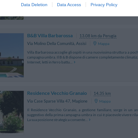
Data Deletion
Data Access
Privacy Policy
comodamente le più...
B&B Villa Barbarossa
13.08 km da Perugia
Via Molino Della Comunità
,
Assisi
Mappa
Villa Barbarossa accoglie gli ospiti in una nuovissima struttura a pochi
campagna umbra. Il B & B dispone di camere completamente climatizzat
Internet, letti in ferro battu...
Residence Vecchio Granaio
14.35 km
Via Case Sparse Villa 47
,
Magione
Mappa
Il Residence Vecchio Granaio, a gestione familiare, sorge in un an
suggestivo della prima campagna umbra in cui è piacevole vivere rila
La sua posizione strategica consente...