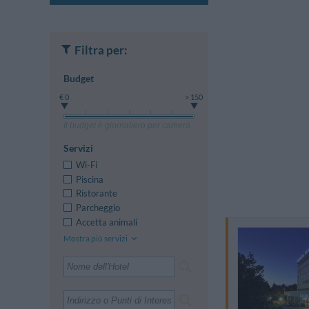
Filtra per:
Budget
€ 0
> 150
Il budget è giornaliero per camera
Servizi
Wi-Fi
Piscina
Ristorante
Parcheggio
Accetta animali
Mostra più servizi