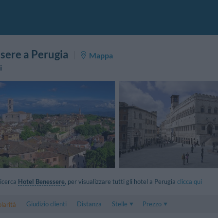
sere a Perugia
Mappa
i
 ricerca
Hotel Benessere
, per visualizzare tutti gli hotel a Perugia
clicca qui
larità
Giudizio clienti
Distanza
Stelle
Prezzo