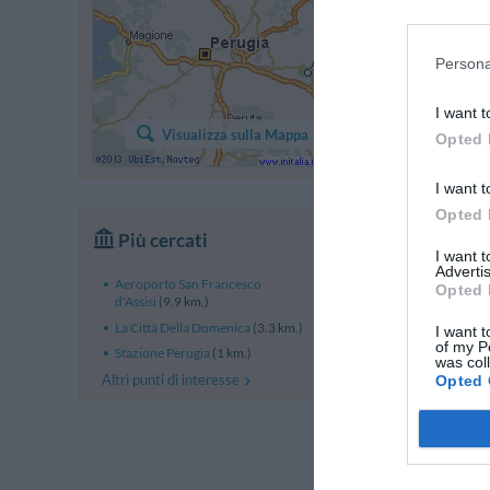
Persona
I want t
Visualizza sulla Mappa
Opted 
I want t
Opted 
Più cercati
I want 
Advertis
Aeroporto San Francesco
Opted 
d'Assisi
(9.9 km.)
La Città Della Domenica
(3.3 km.)
I want t
of my P
Stazione Perugia
(1 km.)
was col
Altri punti di interesse
Opted 