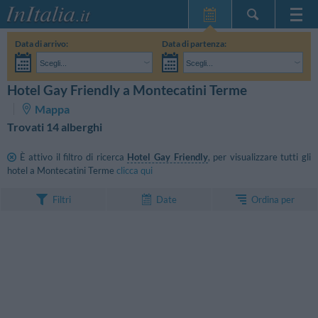
Home Page
Data di arrivo:
Data di partenza:
Le mie Prenotazioni
Scegli...
Scegli...
InItalia Club
Adulti:
Non ho ancora deciso le date del mio soggiorno
Bambini:
Hotel Gay Friendly a Montecatini Terme
CERCA
Lingua
Mappa
Trovati 14 alberghi
È attivo il filtro di ricerca
Hotel Gay Friendly
, per visualizzare tutti gli
hotel a Montecatini Terme
clicca qui
Ordina per
Filtri
Date