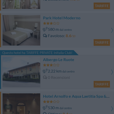
TARIFFE
Park Hotel Moderno
580 m
dal centro
Favoloso
8.6
/10
TARIFFE
Questo hotel ha TARIFFE PRIVATE InItalia Club!
Albergo Le Ruote
2.22 km
dal centro
0 Recensioni
TARIFFE
Hotel Arnolfo e Aqua Laetitia Spa & Beauty
530 m
dal centro
Ottimo
8.4