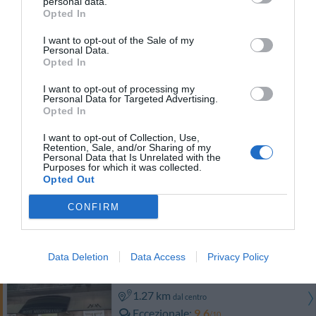
personal data.
Opted In
Albergo Bellavista
I want to opt-out of the Sale of my
12.17 km
Personal Data.
dal centro
Opted In
Eccezionale
9.8
/10
TARIFFE
I want to opt-out of processing my
Personal Data for Targeted Advertising.
Opted In
Hotel Monti
I want to opt-out of Collection, Use,
Retention, Sale, and/or Sharing of my
11.75 km
dal centro
Personal Data that Is Unrelated with the
Purposes for which it was collected.
Eccellente
9
/10
Opted Out
TARIFFE
CONFIRM
Ulteriori Proposte
Data Deletion
Data Access
Privacy Policy
Hotel Mediterraneo
1.27 km
dal centro
Eccezionale
9.6
/10