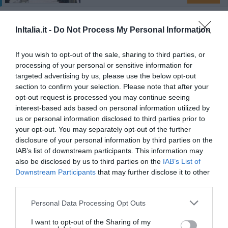
Hotel San Marco
InItalia.it -
Do Not Process My Personal Information
1.12 km
dal centro
If you wish to opt-out of the sale, sharing to third parties, or
Ottimo
8.2
/10
processing of your personal or sensitive information for
TARIFFE
targeted advertising by us, please use the below opt-out
section to confirm your selection. Please note that after your
I Sette Borghi
opt-out request is processed you may continue seeing
4.33 km
dal centro
interest-based ads based on personal information utilized by
Eccezionale
10
us or personal information disclosed to third parties prior to
/10
your opt-out. You may separately opt-out of the further
disclosure of your personal information by third parties on the
TARIFFE
IAB’s list of downstream participants. This information may
also be disclosed by us to third parties on the
IAB’s List of
Relais Del Lago
Downstream Participants
that may further disclose it to other
14.18 km
dal centro
third parties.
Eccezionale
10
/10
Personal Data Processing Opt Outs
TARIFFE
I want to opt-out of the Sharing of my