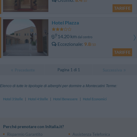
/10
TARIFFE
Hotel Plazza
14.20 km
dal centro
Eccezionale
9.8
/10
TARIFFE
Pagina 1 di 1
Precedente
Successiva
Elenco di tutte le tipologie di alberghi per dormire a Montecatini Terme:
Hotel 3 Stelle
|
Hotel 4 Stelle
|
Hotel Benessere
|
Hotel Economici
Perché prenotare con InItalia.it?
Risparmio Garantito
Assistenza Telefonica