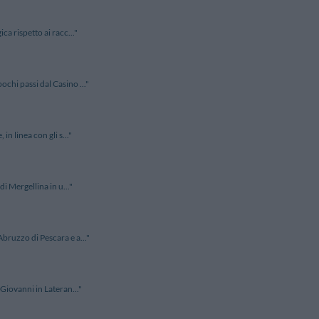
ca rispetto ai racc..."
chi passi dal Casino ..."
n linea con gli s..."
di Mergellina in u..."
bruzzo di Pescara e a..."
 Giovanni in Lateran..."