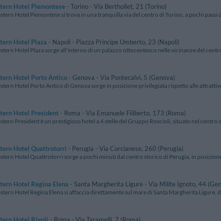
tern Hotel Piemontese
- Torino - Via Berthollet, 21 (Torino)
stern Hotel Piemontese si trova in una tranquilla via del centro di Torino, a pochi passi d
tern Hotel Plaza
- Napoli - Piazza Principe Umberto, 23 (Napoli)
stern Hotel Plaza sorge all'interno di un palazzo ottocentesco nelle vicinanze del centro 
ern Hotel Porto Antico
- Genova - Via Pontecalvi, 5 (Genova)
stern Hotel Porto Antico di Genova sorge in posizione privilegiata rispetto alle attrattive 
tern Hotel President
- Roma - Via Emanuele Filiberto, 173 (Roma)
stern President è un prestigioso hotel a 4 stelle del Gruppo Roscioli, situato nel centro d
ern Hotel Quattrotorri
- Perugia - Via Corcianese, 260 (Perugia)
stern Hotel Quattrotorri sorge a pochi minuti dal centro storico di Perugia, in posizione 
tern Hotel Regina Elena
- Santa Margherita Ligure - Via Milite Ignoto, 44 (Ge
stern Hotel Regina Elena si affaccia direttamente sul mare di Santa Margherita Ligure, d
ern Hotel Rivoli
- Roma - Via Taramelli, 7 (Roma)