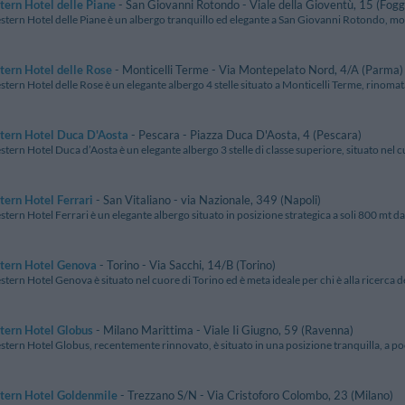
ern Hotel delle Piane
- San Giovanni Rotondo - Viale della Gioventù, 15 (Fogg
estern Hotel delle Piane è un albergo tranquillo ed elegante a San Giovanni Rotondo, mo
ern Hotel delle Rose
- Monticelli Terme - Via Montepelato Nord, 4/A (Parma)
stern Hotel delle Rose è un elegante albergo 4 stelle situato a Monticelli Terme, rinomata l
tern Hotel Duca D'Aosta
- Pescara - Piazza Duca D'Aosta, 4 (Pescara)
stern Hotel Duca d’Aosta è un elegante albergo 3 stelle di classe superiore, situato nel cu
ern Hotel Ferrari
- San Vitaliano - via Nazionale, 349 (Napoli)
stern Hotel Ferrari è un elegante albergo situato in posizione strategica a soli 800 mt dal
tern Hotel Genova
- Torino - Via Sacchi, 14/B (Torino)
stern Hotel Genova è situato nel cuore di Torino ed è meta ideale per chi è alla ricerca del
tern Hotel Globus
- Milano Marittima - Viale Ii Giugno, 59 (Ravenna)
stern Hotel Globus, recentemente rinnovato, è situato in una posizione tranquilla, a poch
tern Hotel Goldenmile
- Trezzano S/N - Via Cristoforo Colombo, 23 (Milano)