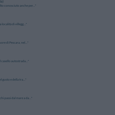
ia)
lto conosciuto anche per..."
ocalità di villegg..."
ore di Pescara, nel..."
 casello autostrada..."
 gusto e della tra..."
i passi dal mare a da..."