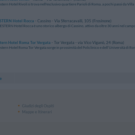
stern Hotel Rivoli si trova nell'esclusivo quartiere Parioli di Roma, a pochi passi da Villa 
STERN Hotel Rocca
- Cassino - Via Sferracavalli, 105 (Frosinone)
STERN Hotel Rocca è uno storico albergo di Cassino, attivo da oltre 30 anni nel campo del
tern Hotel Roma Tor Vergata
- Tor Vergata - via Vico Viganò, 24 (Roma)
stern Hotel Roma Tor Vergata sorge in prossimità del Policlinico e dell’Università di Rom
e
Giudizi degli Ospiti
Mappe e Itinerari