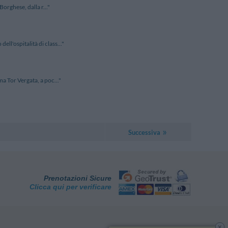
Borghese, dalla r..."
l'ospitalità di class..."
a Tor Vergata, a poc..."
Successiva
Prenotazioni Sicure
Clicca qui per verificare
x