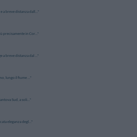
 a breve distanza dall..."
iù precisamente in Cor..."
 a breve distanza dal ..."
o, lungo il fiume ..."
antova Sud, a soli..."
cata eleganza degl..."