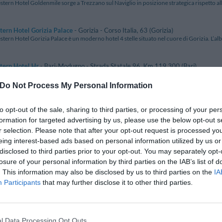
stern Hotel Goldenmile sorge a Trezzano sul Naviglio in posizione strategica rispetto all
ern Hotel Gorizia Palace
- Gorizia - Corso Italia, 63 (Gorizia)
stern Hotel Gorizia Palace è un moderno hotel 4 stelle situato nel cuore di Gorizia. L’albe
tern Hotel Hr
- Bari-Modugno - Strada Statale 96, Km 119.300 (Bari)
stern Hotel HR è situato nelle vicinanze della zona industriale di Bari-Modugno in posizi
Do Not Process My Personal Information
ern Hotel I Triangoli
- Roma - Via Ermanno Wolf Ferrari, 285 (Roma)
to opt-out of the sale, sharing to third parties, or processing of your per
stern Hotel I Triangoli è un albergo di recente apertura situato a Roma in posizione tranqu
formation for targeted advertising by us, please use the below opt-out s
r selection. Please note that after your opt-out request is processed y
ern Hotel Italia
- Quartu Sant'elena - Via Panzini, 67 (Cagliari)
eing interest-based ads based on personal information utilized by us or
stern Hotel Residence Italia si trova a Quartu S'Elena a 1 km dalla spiaggia del Poetto e a
disclosed to third parties prior to your opt-out. You may separately opt-
losure of your personal information by third parties on the IAB’s list of
. This information may also be disclosed by us to third parties on the
IA
ern Hotel La Baia Palace
- Bari - Via Vittorio Veneto, 29/A (Bari)
stern La Baia Palace Hotel si trova a Bari a ridosso della tangenziale e a 2 km dall'aeropor
Participants
that may further disclose it to other third parties.
ern Hotel La Conchiglia
- Palinuro - via Indipendenza, 52 (Salerno)
estern Hotel La Conchiglia è un accogliente albergo situato a Palinuro in splendida posi
l Data Processing Opt Outs