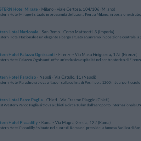
STERN Hotel Mirage
- Milano - viale Certosa, 104/106 (Milano)
stern Hotel Mirage è situato in prossimità della zona Fiera a Milano, in posizione strategi
tern Hotel Nazionale
- San Remo - Corso Matteotti, 3 (Imperia)
stern Hotel Nazionale è un elegante albergo situato a Sanremo in posizione centrale, a po
ern Hotel Palazzo Ognissanti
- Firenze - Via Maso Finiguerra, 12/r (Firenze)
stern Hotel Palazzo Ognissanti offre un'esclusiva ospitalità nel centro storico di Firenze, i
tern Hotel Paradiso
- Napoli - Via Catullo, 11 (Napoli)
stern Hotel Paradiso si trova a Napoli sulla collina di Posillipo a 1200 mt dal porticciolo 
ern Hotel Parco Paglia
- Chieti - Via Erasmo Piaggio (Chieti)
st Western Parco Paglia si trova a Chieti a circa 10 km dall'aeroporto Internazionale D'A
ern Hotel Piccadilly
- Roma - Via Magna Grecia, 122 (Roma)
stern Hotel Piccadilly è situato nel cuore di Roma nei pressi della famosa Basilica di San