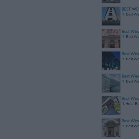
BEST WE
"Il Best We
Best Wes
"Il Best We
Best West
"Il Best We
Best Wes
"Il Best We
Best West
"L’Hotel Be
Best West
"Il Best We