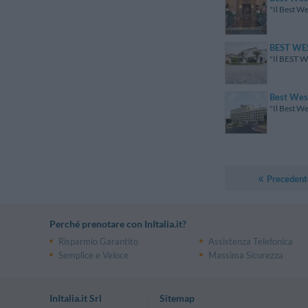
"Il Best We
BEST WE
"Il BEST WE
Best Wes
"Il Best We
Precedent
Perché prenotare con InItalia.it?
Risparmio Garantito
Assistenza Telefonica
Semplice e Veloce
Massima Sicurezza
InItalia.it Srl
Sitemap