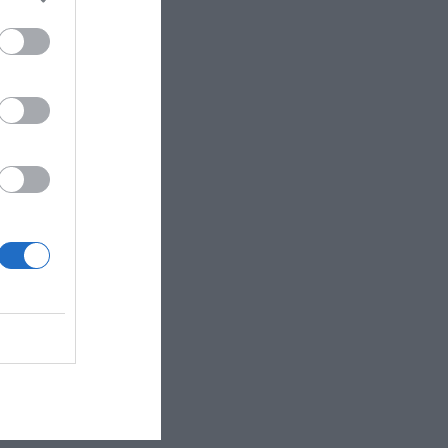
orgo di Puolo e a ..."
distanza dalla cit..."
ello shopping e dai..."
ca, vicino all’Osp..."
 soli 10 minuti dall'U..."
ia fra i monumenti e i..."