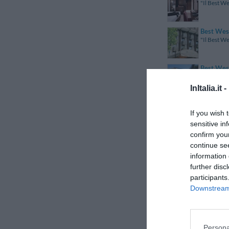
"Il Best We
Best West
"Il Best We
Best Wes
"Il Best We
InItalia.it -
Best West
If you wish 
"Il Best We
sensitive in
confirm you
Best West
continue se
"Il Best We
information 
further disc
participants
Best West
"Il Best We
Downstream 
Best West
"Il Best W
Persona