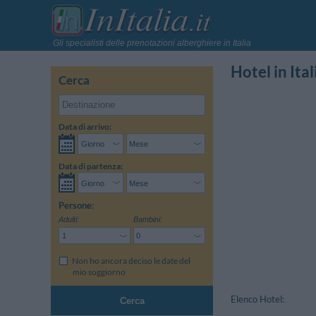
Gli specialisti delle prenotazioni alberghiere in Italia
Hotel in Ital
Cerca
Data di arrivo:
Data di partenza:
Persone:
Adulti:
Bambini:
Non ho ancora deciso le date del
mio soggiorno
Elenco Hotel:
Cerca