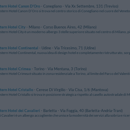
tern Hotel Canon D’Oro
- Conegliano - Via Xx Settembre, 131 (Treviso)
stern Hotel Canon D’Oro si trova nel centro storico di Conegliano nel cuore del Veneto e
tern Hotel City
- Milano - Corso Buenos Aires, 42 (Milano)
stern Hotel City è un moderno albergo 3 stelle superiore situato nel centro di Milano, p
tern Hotel Continental
- Udine - Via Tricesimo, 71 (Udine)
stern Hotel Continental, nuova idea di design hotel e completamente ristrutturato, sorge
tern Hotel Crimea
- Torino - Via Mentana, 3 (Torino)
stern Hotel Crimea è situato in zona residenziale a Torino, al limite del Parco del Valentin
ern Hotel Cristallo
- Cerese Di Virgilio - Via Cisa, 1/6 (Mantova)
stern Hotel Cristallo si trova in posizione strategica rispetto al casello autostradale di M
ern Hotel dei Cavalieri
- Barletta - Via Foggia, 40 (Barletta-Andria-Trani)
i Cavalieri è un albergo accogliente che unisce la modernità dei servizi alla sobria e ricer