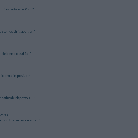
all'incantevole Par..."
storico di Napoli, a..."
del centro e al fa..."
i Roma, in posizion..."
ottimale rispetto al..."
nova)
i fronte a un panorama..."