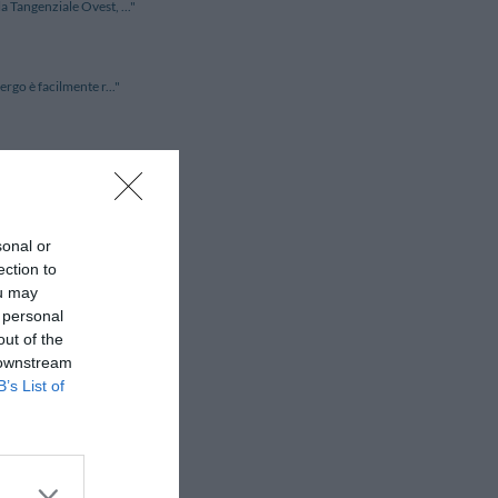
a Tangenziale Ovest, ..."
rgo è facilmente r..."
one strategica nei pr..."
sonal or
illa, lontano dal t..."
ection to
ou may
 personal
 7 km dal centro de..."
out of the
 downstream
B’s List of
to cittadino. La ..."
zione panoramica a poch..."