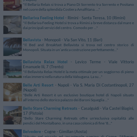
"Il Bellaria Relais si trova a Piano Di Sorrento tra Sorrento e Positano
nel cuore della splendida Costiera Amalfitana. ..."
Bellariva Feeling Hotel
- Rimini - Santa Teresa, 10 (Rimini)
"Il Bellariva Feeling Hotel si trova a Rimini a breve distanza dal mare e
dai principali servizi del centro. Comodo per ..."
Bellavista
- Monopoli - Via San Vito, 11 (Bari)
"Il Bed and Breakfast Bellavista si trova nel centro storico di
Monopoli. Situata in un’antica costruzione perfettamente..."
Bellavista Relax Hotel
- Levico Terme - Viale Vittorio
Emanuele Iii, 7 (Trento)
"Il Bellavista Relax Hotel è la meta ottimale per un soggiorno di pieno
relax immersi nella natura della Valsugana. La su..."
Belle Arti Resort
- Napoli - Via S. Maria Di Costantinopoli, 27
(Napoli)
"Belle Arti Resort è un esclusivo boutique hotel di Napoli situato
all'interno dello storico palazzo dei Baroni Squeglia ..."
Bello Stare Charming Retreats
- Casalguidi - Via Castel Biagini,
17 (Pistoia)
"Bello Stare Charming Retreats offre un'esclusiva ospitalità alle
pendici del Montalbano, in una casa colonica di fine '8..."
Belvedere
- Cogne - Gimillan (Aosta)
"Situato nel piccolo ed incantevole paesino di Cogne, l'Albergo