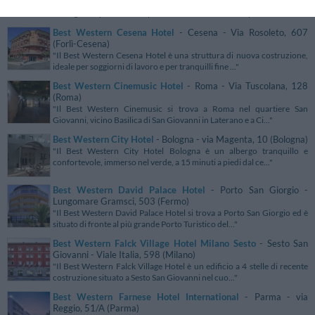
"Il Best Western Hotel Cavalieri della Corona sorge in posizione
strategica rispetto all'aeroporto Internazionale di Malp..."
Best Western Cesena Hotel
- Cesena - Via Rosoleto, 607
(Forlì-Cesena)
"Il Best Western Cesena Hotel è una struttura di nuova costruzione,
ideale per soggiorni di lavoro e per tranquilli fine ..."
Best Western Cinemusic Hotel
- Roma - Via Tuscolana, 128
(Roma)
"Il Best Western Cinemusic si trova a Roma nel quartiere San
Giovanni, vicino Basilica di San Giovanni in Laterano e a Ci..."
Best Western City Hotel
- Bologna - via Magenta, 10 (Bologna)
"Il Best Western City Hotel Bologna è un albergo tranquillo e
confortevole, immerso nel verde, a 15 minuti a piedi dal ce..."
Best Western David Palace Hotel
- Porto San Giorgio -
Lungomare Gramsci, 503 (Fermo)
"Il Best Western David Palace Hotel si trova a Porto San Giorgio ed è
situato di fronte al più grande Porto Turistico del..."
Best Western Falck Village Hotel Milano Sesto
- Sesto San
Giovanni - Viale Italia, 598 (Milano)
"Il Best Western Falck Village Hotel è un edificio a 4 stelle di recente
costruzione situato a Sesto San Giovanni nel cuo..."
Best Western Farnese Hotel International
- Parma - via
Reggio, 51/A (Parma)