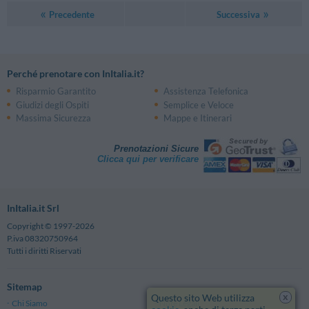
Precedente
Successiva
Perché prenotare con InItalia.it?
Risparmio Garantito
Assistenza Telefonica
Giudizi degli Ospiti
Semplice e Veloce
Massima Sicurezza
Mappe e Itinerari
Prenotazioni Sicure
Clicca qui per verificare
InItalia.it Srl
Copyright © 1997-2026
P.iva 08320750964
Tutti i diritti Riservati
Sitemap
x
Questo sito Web utilizza
Chi Siamo
Note Legali