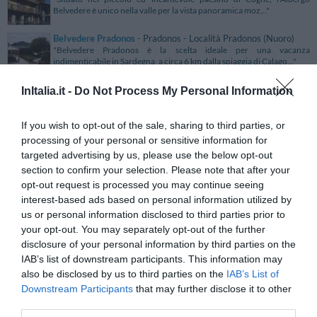
Belvedere è unico nella valle per la vista panoramica moz..."
Belvedere Pradonos
- Pradonos - Località Pradonos (Nuoro)
"Belvedere Pradonos è la scelta ideale per una vacanza
indimenticabile in Sardegna, a circa 6 km dalla spiaggia di Calago..."
Belvedere Resort ai Colli
- Galzignano Terme - Via Siesa, 5
InItalia.it -
Do Not Process My Personal Information
(Padova)
"Belvedere Resort ai Colli è situato a Galzignano Terme a breve
distanza da Padova e dalle città venete di maggiore inter..."
If you wish to opt-out of the sale, sharing to third parties, or
processing of your personal or sensitive information for
Benny Hotel
- Catanzaro - Via Da Fiore, 2 (Catanzaro)
targeted advertising by us, please use the below opt-out
"Il Benny Hotel è un moderno albergo dei primi anni ’70, situato a
circa 1 km dal centro di Catanzaro, in un'ampia propri..."
section to confirm your selection. Please note that after your
opt-out request is processed you may continue seeing
Bentley Hotel
- Genova - Via Corsica, 4 (Genova)
interest-based ads based on personal information utilized by
"Il Bentley Hotel è un accogliente albergo situato a Genova in
us or personal information disclosed to third parties prior to
posizione ottimale rispetto al centro e alle principali vi..."
your opt-out. You may separately opt-out of the further
disclosure of your personal information by third parties on the
Berg Hotel
- Bergamo - Via Per Azzano San Paolo (Bergamo)
"Il Berg Hotel è una nuova struttura situata a Bergamo in posizione
IAB’s list of downstream participants. This information may
strategica rispetto all'aeroporto di Orio Al Serio e ..."
also be disclosed by us to third parties on the
IAB’s List of
Downstream Participants
that may further disclose it to other
Berlingeri Resort
- Mazara Del Vallo - C.da Berlingeri (Trapani)
third parties.
"Situato a Mazara del Vallo, il Berlingeri Resort è un’antica ed esclusiva