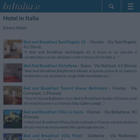
Hotel in Italia
Home Page
Le mie Prenotazioni
Elenco Hotel:
InItalia Club
Bed and Breakfast Sant'Angelo 42
- Orvieto - Via Sant'Angelo,
Lingua
42 (Terni)
"Il Bed and Breakfast Sant'Angelo 42 si trova in un piccolo e
caratteristico vicolo nel pieno centro storico di Orvieto a..."
Bed And Breakfast Sixtythree
- Roma - Via Rattazzi, 63 (Roma)
"Bed And Breakfast Sixtythree è situato al quinto piano di un palazzo
Umbertino con ascensore, sorge nelle immediate vici..."
Bed and Breakfast Tourist House Battistero
- Firenze - Via
Cerretani, 1 (Firenze)
"Tourist House Battistero è un Bed & Breakfast situato a Firenze a soli
30 mt dal Duomo e a 5 minuti dalla Galleria degli..."
Bed and Breakfast Villa La Sosta
- Firenze - Via Bolognese, 83
(Firenze)
"Il Bed and Breakfast Villa La Sosta è situato a Firenze a breve distanza
dai più rinomati monumenti del capoluogo toscan..."
Bed and Breakfast Villa Pilati
- Valderice - Via Maltempo