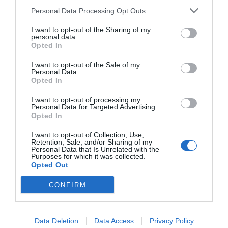
residenza dove natura e tradizioni convivono a..."
Personal Data Processing Opt Outs
Beside Pisa Airport
- Pisa - Via Dell'aeroporto, 48 (Pisa)
I want to opt-out of the Sharing of my
"Beside Pisa Airport è un comodo Bed & Breakfast situato in posizione
personal data.
strategica rispetto all'aeroporto "Galileo Galilei"..."
Opted In
Best Western Airvenice
- Quarto D'altino - Via Giovanni
I want to opt-out of the Sale of my
Pascoli, 1 (Venezia)
Personal Data.
"Il Best Western Airvenice è un elegante 4 stelle di Quarto D'Altino,
Opted In
ideale per le vacanze in famiglia o con gli amici. ..."
Best Western Albergo San Marco
- Venezia - piazza San Marco,
I want to opt-out of processing my
1 (Venezia)
Personal Data for Targeted Advertising.
"Il Best Western Albergo San Marco è situato a Venezia, in una
Opted In
posizione centralissima a pochi passi da Piazza San Marco ..."
I want to opt-out of Collection, Use,
Best Western Bei Park Hotel
- Benevento - Strada Statale
Retention, Sale, and/or Sharing of my
Appia, 255 (Benevento)
Personal Data that Is Unrelated with the
"Best Western Bei Park Hotel è situato sulla Via Appia a 2 km da
Purposes for which it was collected.
Benevento, in un'oasi verdeggiante con laghetto e pisci..."
Opted Out
Best Western Brescia Est
- Castenedolo - Via Sandro Pertini,
10 (Brescia)
CONFIRM
"Best Western Brescia Est è un modernissimo 4 stelle Business, situato
a breve distanza dal casello Brescia Est dell'auto..."
Best Western Cavalieri della Corona
- Cardano Al Campo - Via
Data Deletion
Baroldo, 12 (Varese)
Data Access
Privacy Policy