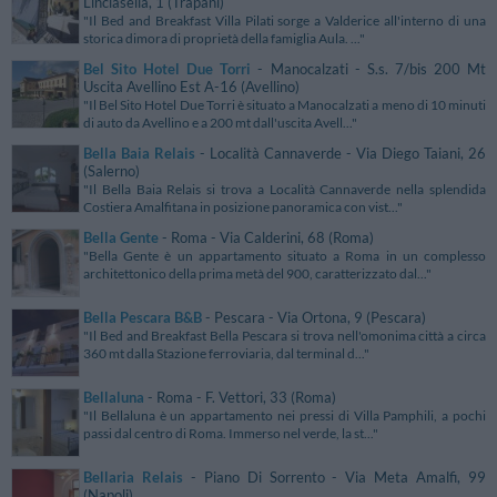
Linciasella, 1 (Trapani)
"Il Bed and Breakfast Villa Pilati sorge a Valderice all'interno di una
storica dimora di proprietà della famiglia Aula. ..."
Bel Sito Hotel Due Torri
- Manocalzati - S.s. 7/bis 200 Mt
Uscita Avellino Est A-16 (Avellino)
"Il Bel Sito Hotel Due Torri è situato a Manocalzati a meno di 10 minuti
di auto da Avellino e a 200 mt dall'uscita Avell..."
Bella Baia Relais
- Località Cannaverde - Via Diego Taiani, 26
(Salerno)
"Il Bella Baia Relais si trova a Località Cannaverde nella splendida
Costiera Amalfitana in posizione panoramica con vist..."
Bella Gente
- Roma - Via Calderini, 68 (Roma)
"Bella Gente è un appartamento situato a Roma in un complesso
architettonico della prima metà del 900, caratterizzato dal..."
Bella Pescara B&B
- Pescara - Via Ortona, 9 (Pescara)
"Il Bed and Breakfast Bella Pescara si trova nell'omonima città a circa
360 mt dalla Stazione ferroviaria, dal terminal d..."
Bellaluna
- Roma - F. Vettori, 33 (Roma)
"Il Bellaluna è un appartamento nei pressi di Villa Pamphili, a pochi
passi dal centro di Roma. Immerso nel verde, la st..."
Bellaria Relais
- Piano Di Sorrento - Via Meta Amalfi, 99
(Napoli)