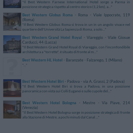
"Il Best Western Farnese International Hotel sorge a Parma in
posizione strategica rispetto al centro storico (1,2 km), a..."
Best Western Globus Roma
- Roma - Viale Ippocrate, 119
(Roma)
"Il Best Western Globus Roma si trova in un in un angolo vivace nel
quartiere dell'Università La Sapienza di Roma, a solo..."
Best Western Grand Hotel Royal
- Viareggio - Viale Giosue
Carducci, 44 (Lucca)
"Il Best Western Grand Hotel Royal di Viareggio, con l'inconfondibile
architettura a "torrette", è situato di fronte al m..."
Best Western HL Hotel
- Baranzate - Falzarego, 1 (Milano)
"..."
Best Western Hotel Biri
- Padova - via A. Grassi, 2 (Padova)
"Il Best Western Hotel Biri si trova a Padova, in una posizione
panoramica con vista sui Colli Euganei e sulle cupole del..."
Best Western Hotel Bologna
- Mestre - Via Piave, 214
(Venezia)
"Il Best Western Hotel Bologna sorge in posizione strategica di fronte
alla Stazione di Mestre, a pochi minuti dal Canal ..."