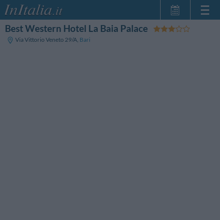
Best Western Hotel La Baia Palace
Home Page
Via Vittorio Veneto 29/A
,
Bari
Le mie Prenotazioni
InItalia Club
Lingua