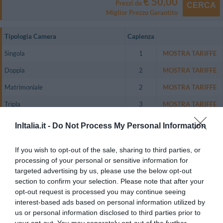
€ 50,00
Prezzi da
CERCA
Miglior Prezzo Garantito
Tipologia Camera
Capienza
Singola
1
MOSTRA TARIFFE
Doppia
2
MOSTRA TARIFFE
Matrimoniale
2
MOSTRA TARIFFE
Tripla
3
MOSTRA TARIFFE
Doppia uso Singola
1
MOSTRA TARIFFE
InItalia.it -
Do Not Process My Personal Information
Le camere dispongono di aria condizionata, TV satellitare, pay
tv,connessione Wi-Fi a Internet a pagamento, bagno privato.
If you wish to opt-out of the sale, sharing to third parties, or
processing of your personal or sensitive information for
Camere disponibili: Singola, Doppia, Matrimoniale, Tripla, Doppia uso
targeted advertising by us, please use the below opt-out
Singola.
section to confirm your selection. Please note that after your
opt-out request is processed you may continue seeing
interest-based ads based on personal information utilized by
Servizi Inclusi nel prezzo
us or personal information disclosed to third parties prior to
your opt-out. You may separately opt-out of the further