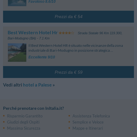
Favoloso 8.6/10
Prezzi da € 54
Best Western Hotel Hr
Strada Statale 96 Km 119.300
,
Bari-Modugno (BA)
- 7.1 Km
Il Best Western Hotel HR è situato nelle vicinanze della zona
industriale di Bari-Modugno in posizione strategica ...
Eccellente 9/10
Prezzi da € 59
Vedi altri
hotel a Palese
»
Perché prenotare con InItalia.it?
Risparmio Garantito
Assistenza Telefonica
Giudizi degli Ospiti
Semplice e Veloce
Massima Sicurezza
Mappe e Itinerari