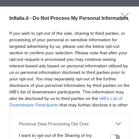
Molise
Zurück zum Seitenanfang
InItalia.it -
Do Not Process My Personal Information
Haustierfreundliche Hotels in Campobasso
If you wish to opt-out of the sale, sharing to third parties, or
Piemont
processing of your personal or sensitive information for
Zurück zum Seitenanfang
targeted advertising by us, please use the below opt-out
Haustierfreundliche Hotels in Asti
section to confirm your selection. Please note that after your
Haustierfreundliche Hotels in Novara
opt-out request is processed you may continue seeing
Arona
interest-based ads based on personal information utilized by
Orta San Giulio
us or personal information disclosed to third parties prior to
Haustierfreundliche Hotels in Torino
your opt-out. You may separately opt-out of the further
Bardonecchia
disclosure of your personal information by third parties on the
Haustierfreundliche Hotels in Verbano-Cusio-Ossola
IAB’s list of downstream participants. This information may
Baveno
also be disclosed by us to third parties on the
IAB’s List of
Stresa
Downstream Participants
that may further disclose it to other
third parties.
Apulien
Zurück zum Seitenanfang
Personal Data Processing Opt Outs
Haustierfreundliche Hotels in Bari
Alberobello
I want to opt-out of the Sharing of my
Monopoli