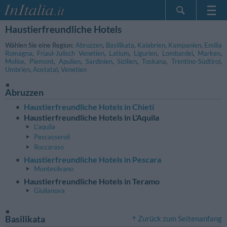
Haustierfreundliche Hotels
Startseite
Meine
Wählen Sie eine Region:
Abruzzen
,
Basilikata
,
Kalabrien
,
Kampanien
,
Emilia
Romagna
,
Friaul-Julisch Venetien
,
Latium
,
Ligurien
,
Lombardei
,
Marken
,
Reservierungen
Molise
,
Piemont
,
Apulien
,
Sardinien
,
Sizilien
,
Toskana
,
Trentino-Südtirol
,
Umbrien
,
Aostatal
,
Venetien
InItalia Club
Sprache
Abruzzen
Haustierfreundliche Hotels in Chieti
Haustierfreundliche Hotels in L'Aquila
L'aquila
Pescasseroli
Roccaraso
Haustierfreundliche Hotels in Pescara
Montesilvano
Haustierfreundliche Hotels in Teramo
Giulianova
Basilikata
Zurück zum Seitenanfang