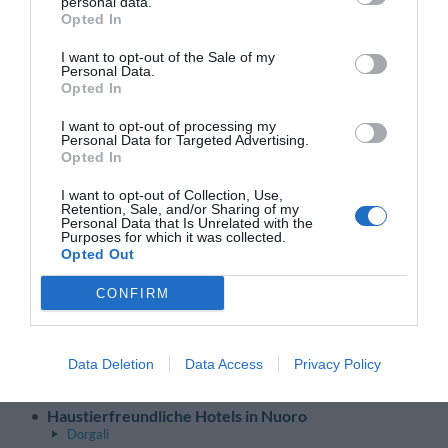
personal data.
Opted In
Haustierfreundliche Hotels in Brindisi
Carovigno
I want to opt-out of the Sale of my
Fasano
Personal Data.
Ostuni
Opted In
Haustierfreundliche Hotels in Foggia
Peschici
I want to opt-out of processing my
Personal Data for Targeted Advertising.
Rodi Garganico
Opted In
San Giovanni Rotondo
Vieste
I want to opt-out of Collection, Use,
Haustierfreundliche Hotels in Lecce
Retention, Sale, and/or Sharing of my
Personal Data that Is Unrelated with the
Porto Cesareo
Purposes for which it was collected.
Santa Cesarea Terme
Opted Out
Ugento
CONFIRM
Sardinien
Zurück zum Seitenanfang
Haustierfreundliche Hotels in Cagliari
Data Deletion
Data Access
Privacy Policy
Quartu Sant'elena
Villasimius
Haustierfreundliche Hotels in Nuoro
Dorgali