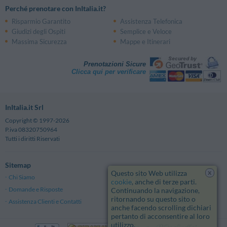
Perché prenotare con InItalia.it?
Risparmio Garantito
Assistenza Telefonica
Giudizi degli Ospiti
Semplice e Veloce
Massima Sicurezza
Mappe e Itinerari
Prenotazioni Sicure
Clicca qui per verificare
InItalia.it Srl
Copyright © 1997-2026
P.iva 08320750964
Tutti i diritti Riservati
Sitemap
x
Questo sito Web utilizza
Chi Siamo
Note Legali
cookie
, anche di terze parti.
Domande e Risposte
Privacy
Continuando la navigazione,
ritornando su questo sito o
Assistenza Clienti e Contatti
Termini e Condizioni generali
anche facendo scrolling dichiari
pertanto di acconsentire al loro
utilizzo.