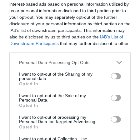
/10
interest-based ads based on personal information utilized by
us or personal information disclosed to third parties prior to
TARIFFE
your opt-out. You may separately opt-out of the further
disclosure of your personal information by third parties on the
Hotel Certaldo
IAB’s list of downstream participants. This information may
also be disclosed by us to third parties on the
IAB’s List of
Downstream Participants
that may further disclose it to other
10.27 km
dal centro
third parties.
Eccezionale
10
/10
TARIFFE
Personal Data Processing Opt Outs
I want to opt-out of the Sharing of my
Donna Nobile
personal data.
14.33 km
dal centro
Opted In
Eccezionale
9.7
/10
I want to opt-out of the Sale of my
Personal Data.
TARIFFE
Opted In
I want to opt-out of processing my
Fattoria Guicciardini
Personal Data for Targeted Advertising.
14.28 km
Opted In
dal centro
0 Recensioni
I want to opt-out of Collection, Use,