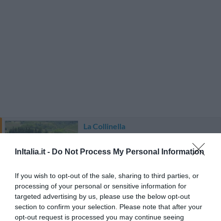
La Collinella
1.10 km
dal centro
Eccezionale
10
InItalia.it -
Do Not Process My Personal Information
/10
TARIFFE
If you wish to opt-out of the sale, sharing to third parties, or
processing of your personal or sensitive information for
targeted advertising by us, please use the below opt-out
Castellare di Tonda
section to confirm your selection. Please note that after your
2.64 km
dal centro
opt-out request is processed you may continue seeing
Favoloso
8.6