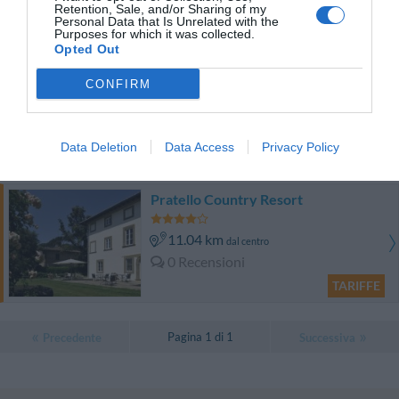
Retention, Sale, and/or Sharing of my
Personal Data that Is Unrelated with the
TARIFFE
Purposes for which it was collected.
Opted Out
Il Vicario
CONFIRM
12.44 km
dal centro
0 Recensioni
Data Deletion
Data Access
Privacy Policy
TARIFFE
Pratello Country Resort
11.04 km
dal centro
0 Recensioni
TARIFFE
Pagina 1 di 1
Precedente
Successiva