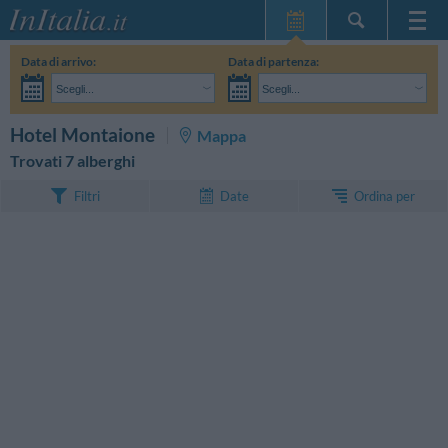
Home Page
Data di arrivo:
Data di partenza:
Le mie Prenotazioni
Scegli...
Scegli...
InItalia Club
Adulti:
Non ho ancora deciso le date del mio soggiorno
Bambini:
CERCA
Hotel Montaione
Mappa
Lingua
Trovati 7 alberghi
Ordina per
Filtri
Date