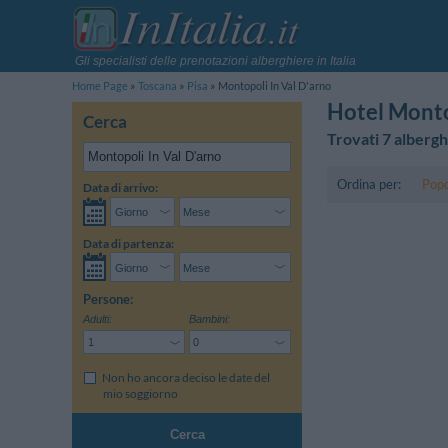
Gli specialisti delle prenotazioni alberghiere in Italia
Home Page
Toscana
Pisa
Montopoli In Val D'arno
Hotel Monto
Cerca
Trovati 7 albergh
Ordina per:
Popo
Data di arrivo:
Data di partenza:
Persone:
Adulti:
Bambini:
Non ho ancora deciso le date del
mio soggiorno
Cerca