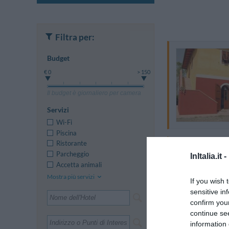
Filtra per:
Budget
€ 0
> 150
Il budget è giornaliero per camera
Servizi
Wi-Fi
Piscina
Ristorante
Parcheggio
InItalia.it -
Accetta animali
Mostra più servizi
If you wish 
sensitive in
confirm you
continue se
information 