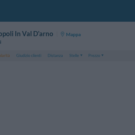
poli In Val D'arno
Mappa
i
larità
Giudizio clienti
Distanza
Stelle
Prezzo
Prezzo
5 . . 1
Prezzo Camera Doppia
1 . . 5
Prezzo Camera Tripla