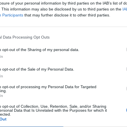
losure of your personal information by third parties on the IAB’s list of
Agriturismo Ulivo
6.65 km
. This information may also be disclosed by us to third parties on the
IA
Participants
that may further disclose it to other third parties.
Via Delle Casine 63
,
San Miniato
Mappa
L'Agriturismo Ulivo sorge sulle colline di San Miniato, località conos
sua posizione strategica consente di raggiungere comodamente le ma
Firenze, Pisa, Lucca, Siena, San Gi...
l Data Processing Opt Outs
o opt-out of the Sharing of my personal data.
In
Borgo Di Alica
8.54 km
Via De Gasperi 8
,
Alica
Mappa
o opt-out of the Sale of my Personal Data.
In
L'Hotel Borgo di Alica si trova ad Alica nel cuore della Toscana a breve 
zona. Ideale per trascorrere piacevoli soggiorni di relax, l'hotel è un'o
Pisa a 30 km, Lucc...
to opt-out of processing my Personal Data for Targeted
ing.
In
o opt-out of Collection, Use, Retention, Sale, and/or Sharing
ersonal Data that Is Unrelated with the Purposes for which it
Hotel Calamidoro
11.33 km
lected.
Out
via del Tiglio 143
,
Calcinaia
Mappa