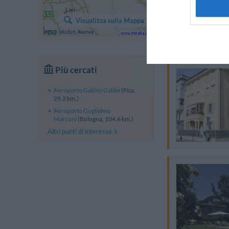
Visualizza sulla Mappa
Più cercati
Aeroporto Galileo Galilei
(Pisa,
29.2 km.)
Aeroporto Guglielmo
Marconi
(Bologna, 104.6 km.)
Altri punti di interesse