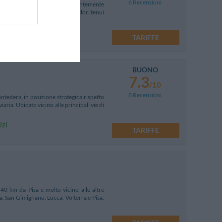
6 Recensioni
 4 depandances attorno recentemente
ntiquariato, ferro battuto e colori tenui
TARIFFE
BUONO
7.3
/10
8 Recensioni
ontedera, in posizione strategica rispetto
iaria. Ubicato vicino alle principali vie di
izi
TARIFFE
i 40 km da Pisa e molto vicino alle altre
a, San Gimignano, Lucca, Volterra e Pisa.