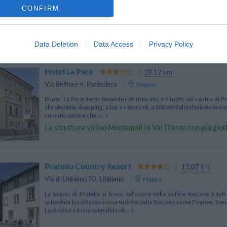
L'Hotel Calamidoro è un'antica Villa padronale del 700 con
CONFIRM
ristrutturate. Dispone di 70 camere finemente arredate con mobili di a
tipici dello stile rustico elegante toscano....
Data Deletion
Data Access
Privacy Policy
Hotel La Pace
10.12 km
Via Belfiore 4
,
Pontedera
Mappa
L'hotel La Pace, recentemente ristrutturato, è situato nel centro di P
alle vie dello shopping, a bar e ristoranti, a 200 mt dalla stazione ferrov
comunicazione che r...
La struttura vicino Montopoli In Val D'arno con più giud
Pratello Country Resort
13.07 km
Via di Libbiano 70
,
Libbiano
Mappa
La tenuta di Pratello si trova nel cuore delle colline toscane a sol
splendide località storico-artistiche della Toscana come Firenze, Sien
La struttura è una splendida vil...