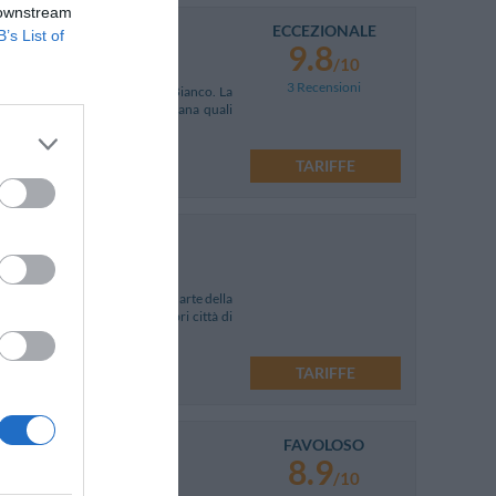
 downstream
ECCEZIONALE
B’s List of
9.8
/10
3 Recensioni
ciuta come la città del Tartufo Bianco. La
ggiori città d'arte della Toscana quali
TARIFFE
distanza dalle principali città d'arte della
ttima base per visitare le celebri città di
TARIFFE
FAVOLOSO
8.9
/10