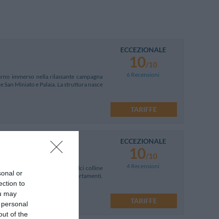
ECCEZIONALE
10
/10
6 Recensioni
arno immerso nella rilassante campagna
e San Miniato e Palaia. La struttura nasce
TARIFFE
ECCEZIONALE
oli In Val D'arno
10
/10
4 Recensioni
cana, tra Pisa e Firenze su dolci colline
sonal or
truttura dispone di comodi appartamenti,
ection to
ou may
i giudizi
TARIFFE
 personal
out of the