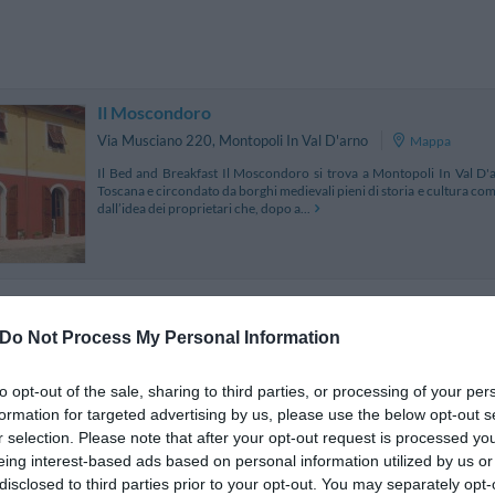
Il Moscondoro
Via Musciano 220
,
Montopoli In Val D'arno
Mappa
Il Bed and Breakfast Il Moscondoro si trova a Montopoli In Val D'
Toscana e circondato da borghi medievali pieni di storia e cultura com
dall’idea dei proprietari che, dopo a...
Le Sodole Country Resort & Golf
6.89 km da Montop
Do Not Process My Personal Information
Via Delle Sodole
,
Pontedera
Mappa
Il Country Resort Le Sodole si trova a Pontedera nel cuore della Tos
to opt-out of the sale, sharing to third parties, or processing of your per
circondate da vigneti, a meno di 1 km dall'uscita autostradale. La s
formation for targeted advertising by us, please use the below opt-out s
spazio benessere con sauna e bagno...
r selection. Please note that after your opt-out request is processed y
La struttura vicino Montopoli In Val D'arno con i miglior
eing interest-based ads based on personal information utilized by us or
disclosed to third parties prior to your opt-out. You may separately opt-