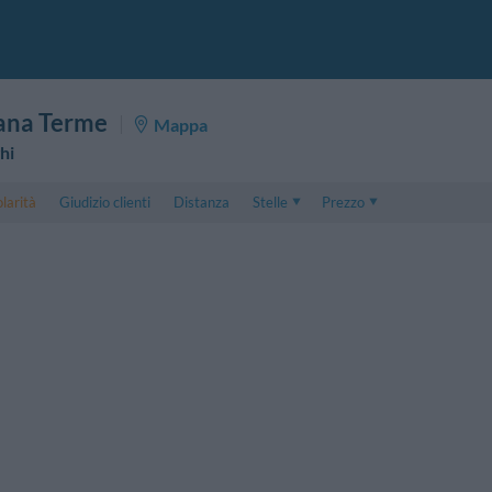
ana Terme
Mappa
hi
larità
Giudizio clienti
Distanza
Stelle
Prezzo
Prezzo
5 . . 1
Prezzo Camera Doppia
1 . . 5
Prezzo Camera Tripla