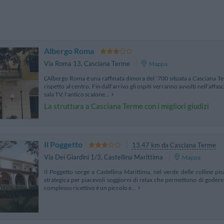
Albergo Roma
Via Roma 13
,
Casciana Terme
Mappa
L’Albergo Roma è una raffinata dimora del '700 situata a Casciana Ter
rispetto al centro. Fin dall'arrivo gli ospiti verranno avvolti nell'affa
sala TV; l'antico scalone...
La struttura a Casciana Terme con i migliori giudizi
Il Poggetto
13.47 km da Casciana Terme
Via Dei Giardini 1/3
,
Castellina Marittima
Mappa
Il Poggetto sorge a Castellina Marittima, nel verde delle colline pi
strategica per piacevoli soggiorni di relax che permettono di goder
complesso ricettivo è un piccolo e...