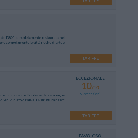
TARIFFE
a dell'800 completamente restaurata nel
tare comodamente le città ricche di arte e
TARIFFE
ECCEZIONALE
10
/10
6 Recensioni
arno immerso nella rilassante campagna
e San Miniato e Palaia. La struttura nasce
TARIFFE
FAVOLOSO