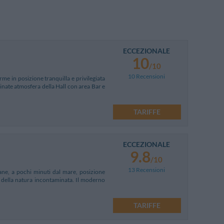
ECCEZIONALE
10
/10
10 Recensioni
me in posizione tranquilla e privilegiata
scinate atmosfera della Hall con area Bar e
TARIFFE
ECCEZIONALE
9.8
/10
13 Recensioni
sane, a pochi minuti dal mare, posizione
e della natura incontaminata. Il moderno
TARIFFE