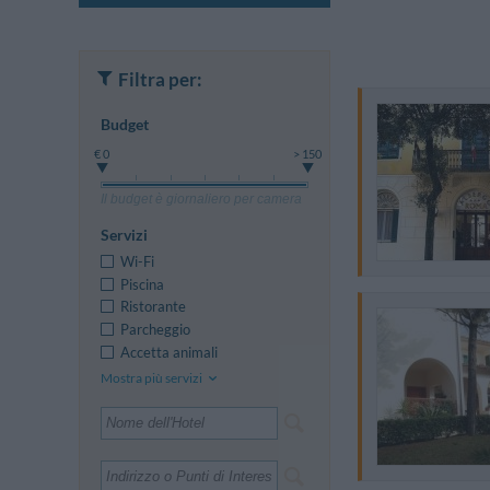
Filtra per:
Budget
€ 0
> 150
Il budget è giornaliero per camera
Servizi
Wi-Fi
Piscina
Ristorante
Parcheggio
Accetta animali
Mostra più servizi