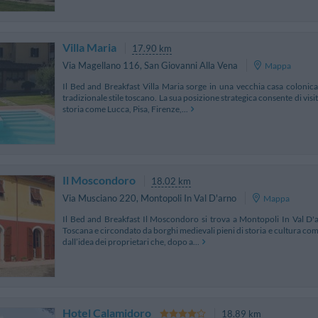
Villa Maria
17.90 km
Via Magellano 116
,
San Giovanni Alla Vena
Mappa
Il Bed and Breakfast Villa Maria sorge in una vecchia casa colonic
tradizionale stile toscano. La sua posizione strategica consente di visi
storia come Lucca, Pisa, Firenze,...
Il Moscondoro
18.02 km
Via Musciano 220
,
Montopoli In Val D'arno
Mappa
Il Bed and Breakfast Il Moscondoro si trova a Montopoli In Val D'
Toscana e circondato da borghi medievali pieni di storia e cultura com
dall’idea dei proprietari che, dopo a...
Hotel Calamidoro
18.89 km