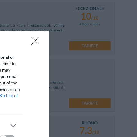
ECCEZIONALE
10
/10
4 Recensioni
cana, tra Pisa e Firenze su dolci colline
truttura dispone di comodi appartamenti,
TARIFFE
sonal or
ection to
ou may
 personal
distanza dalle principali città d'arte della
out of the
ttima base per visitare le celebri città di
 downstream
B’s List of
TARIFFE
BUONO
7.3
/10