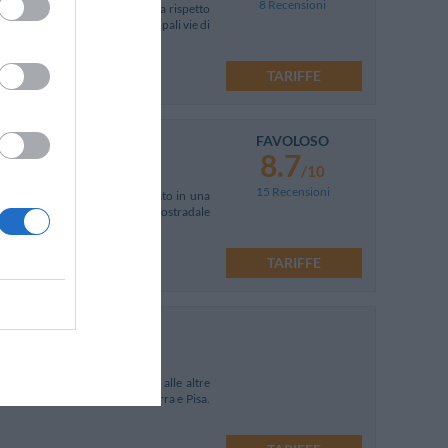
8 Recensioni
ontedera, in posizione strategica rispetto
iaria. Ubicato vicino alle principali vie di
TARIFFE
FAVOLOSO
8.7
/10
15 Recensioni
lla verdeggiante Toscana. Situato in una
lileo Galilei, dello snodo autostradale
 15!
TARIFFE
i 40 km da Pisa e molto vicino alle altre
a, San Gimignano, Lucca, Volterra e Pisa.