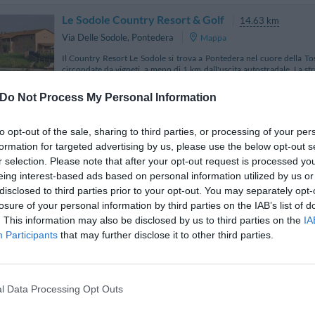
Le Sodole Country Resort & Golf
14.63 km
Via Delle Sodole
,
Pontedera
Mappa
Il Country Resort Le Sodole si trova a Pontedera nel cuore della Tos
circondate da vigneti, a meno di 1 km dall'uscita autostradale. La s
spazio benessere con sauna e bagno...
Do Not Process My Personal Information
to opt-out of the sale, sharing to third parties, or processing of your per
formation for targeted advertising by us, please use the below opt-out s
Borgo Di Alica
11.57 km
r selection. Please note that after your opt-out request is processed y
Via De Gasperi 8
,
Alica
Mappa
eing interest-based ads based on personal information utilized by us or
L'Hotel Borgo di Alica si trova ad Alica nel cuore della Toscana a breve 
disclosed to third parties prior to your opt-out. You may separately opt-
zona. Ideale per trascorrere piacevoli soggiorni di relax, l'hotel è un'o
losure of your personal information by third parties on the IAB’s list of
Pisa a 30 km, Lucc...
. This information may also be disclosed by us to third parties on the
IA
Participants
that may further disclose it to other third parties.
Hotel La Pace
15.26 km
l Data Processing Opt Outs
Via Belfiore 4
,
Pontedera
Mappa