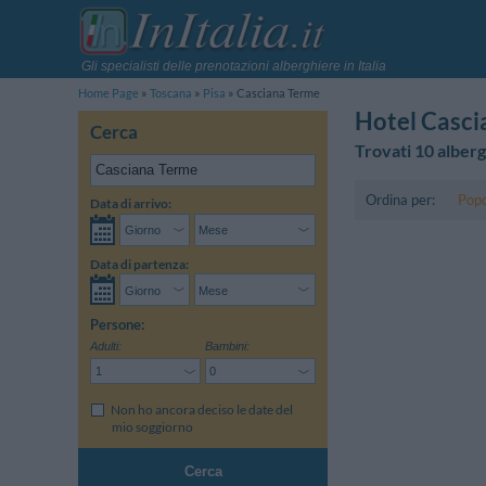
Gli specialisti delle prenotazioni alberghiere in Italia
Home Page
Toscana
Pisa
Casciana Terme
Hotel Casci
Cerca
Trovati 10 alberg
Ordina per:
Popo
Data di arrivo:
Data di partenza:
Persone:
Adulti:
Bambini:
Non ho ancora deciso le date del
mio soggiorno
Cerca