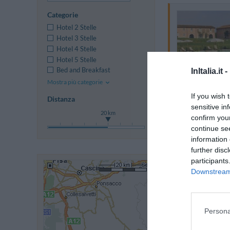
Categorie
Hotel 2 Stelle
Hotel 3 Stelle
Hotel 4 Stelle
Hotel 5 Stelle
Bed and Breakfast
InItalia.it -
Mostra più categorie
If you wish 
Distanza
sensitive in
20 km
confirm you
continue se
information 
further disc
participants
Downstream 
Persona