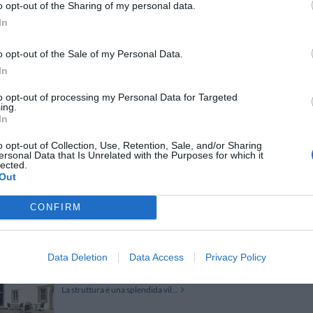
o opt-out of the Sharing of my personal data.
L'hotel La Pace, recentemente ristrutturato, è situato nel centro di P
alle vie dello shopping, a bar e ristoranti, a 200 mt dalla stazione ferrov
In
comunicazione che r...
Ultima struttura prenotata
o opt-out of the Sale of my Personal Data.
In
to opt-out of processing my Personal Data for Targeted
Euro Hotel
16.93 km
ing.
Viale Europa 6
,
Cascina
Mappa
In
Euro Hotel si trova a Cascina a breve distanza da Pisa nel cuore de
o opt-out of Collection, Use, Retention, Sale, and/or Sharing
posizione estremamente favorevole, in prossimità dell'aeroporto Ga
ersonal Data that Is Unrelated with the Purposes for which it
della A12 Genova-Livorno e della S....
lected.
La struttura vicino Casciana Terme con più giudizi, ben
Out
CONFIRM
Pratello Country Resort
12.65 km
Via di Libbiano 70
,
Libbiano
Mappa
Data Deletion
Data Access
Privacy Policy
La tenuta di Pratello si trova nel cuore delle colline toscane a sol
splendide località storico-artistiche della Toscana come Firenze, Sien
La struttura è una splendida vil...