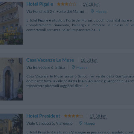
Hotel Pigalle
19.18 km
Via Ponchielli 27
,
Forte dei Marmi
Mappa
L'Hotel Pigalle è situato a Forte dei Marmi, a pochi passi dal mare e i
Completamente rinnovato, l'albergo è immerso in un'oasi di ve
confortevoli, terrazza-Solarium panoramica...
Casa Vacanze Le Muse
18.53 km
Via Belvedere 6
,
Sillico
Mappa
Casa Vacanze le Muse sorge a Sillico, nel verde della Garfagnan
dominante tutta la valle posta tra le Alpi Apuane e gli Appennini. La st
trascorrere piacevoli soggiorni di rel...
Hotel President
17.38 km
Viale Carducci 5
,
Viareggio
Mappa
L'Hotel President è situato a Viareggio in posizione di assoluto pres