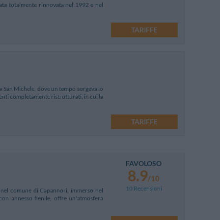
stata totalmente rinnovata nel 1992 e nel
TARIFFE
zza San Michele, dove un tempo sorgeva lo
nti completamente ristrutturati, in cui la
TARIFFE
FAVOLOSO
8.9
/10
10 Recensioni
a, nel comune di Capannori, immerso nel
 con annesso fienile, offre un'atmosfera