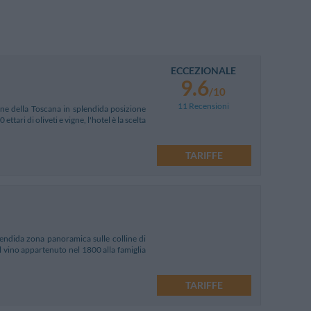
ECCEZIONALE
9.6
/10
11 Recensioni
line della Toscana in splendida posizione
ari di oliveti e vigne, l'hotel è la scelta
TARIFFE
endida zona panoramica sulle colline di
l vino appartenuto nel 1800 alla famiglia
TARIFFE