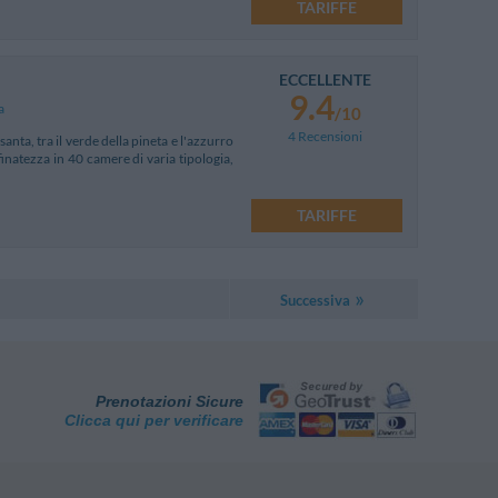
TARIFFE
ECCELLENTE
9.4
a
/10
4 Recensioni
anta, tra il verde della pineta e l'azzurro
natezza in 40 camere di varia tipologia,
TARIFFE
Successiva
Prenotazioni Sicure
Clicca qui per verificare