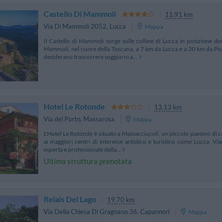
Castello Di Mammoli
11.91 km
Via Di Mammoli 2052
,
Lucca
Mappa
Il Castello di Mammoli sorge sulle colline di Lucca in posizione dom
Mammoli, nel cuore della Toscana, a 7 km da Lucca e a 20 km da Pisa.
desiderano trascorrere soggiorni a...
Hotel Le Rotonde
13.13 km
Via del Porto
,
Massarosa
Mappa
L'Hotel Le Rotonde è situato a Massacciucoli, un piccolo paesino di 
ai maggiori centri di interesse artistico e turistico come Lucca, Viar
esperta e professionale della...
Ultima struttura prenotata
Relais Del Lago
19.70 km
Via Della Chiesa Di Gragnano 36
,
Capannori
Mappa