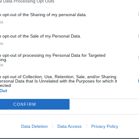
l Data Processing Opt Outs
o opt-out of the Sharing of my personal data.
Villa La Principessa
19.51 km
In
Via Nuova Per Pisa 1616/G
,
Massa Pisana
Mappa
o opt-out of the Sale of my Personal Data.
L'Hotel Villa La Principessa si trova a Massa Pisana a breve distanza da
verdeggianti colline toscane. La struttura consiste in una residenza ari
In
e dispone di parco priva...
La struttura vicino Pescaglia con i migliori giudizi
to opt-out of processing my Personal Data for Targeted
ing.
In
o opt-out of Collection, Use, Retention, Sale, and/or Sharing
Hotel Stipino
16.16 km
ersonal Data that Is Unrelated with the Purposes for which it
lected.
Via Romana 95
,
Lucca
Mappa
Out
L'Hotel Stipino si trova a breve distanza dal centro storico di Lucca, 
Romane, il Duomo, l'Anfiteatro Romano, i numerosi palazzi storici e i ne
CONFIRM
della Toscana e la costa...
La struttura vicino Pescaglia con più giudizi, ben 66!
Data Deletion
Data Access
Privacy Policy
ARIFFE PRIVATE InItalia Club!