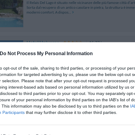
Il Relais Del Lago è situato nelle vicinanze delle più famose città d’a
Sorta dal recupero di un antico casolare in pietra, la struttura è imme
moderni comfort. A dispos...
Hotel Universo
15.77 km
Piazza Del Giglio 1
,
Lucca
Mappa
Do Not Process My Personal Information
L'Hotel Universo è una residenza storica del 1700, divenuta Hotel ne
Lucca fra il teatro cittadino e il grandioso Palazzo Ducale. Ubicato i
to opt-out of the sale, sharing to third parties, or processing of your per
a Piazza Napoleone e al teatro se...
formation for targeted advertising by us, please use the below opt-out s
r selection. Please note that after your opt-out request is processed y
eing interest-based ads based on personal information utilized by us or
disclosed to third parties prior to your opt-out. You may separately opt-
Hotel Airone
17.53 km
losure of your personal information by third parties on the IAB’s list of
. This information may also be disclosed by us to third parties on the
IA
Via A. Catalani 46
,
Pietrasanta
Mappa
Participants
that may further disclose it to other third parties.
L'Hotel Airone sorge nel cuore della Versilia a breve distanza dal cent
splendida posizione panoramica rispetto al mare e alle Alpi Apuan
Ristorante tipico, una spaziosa ter...