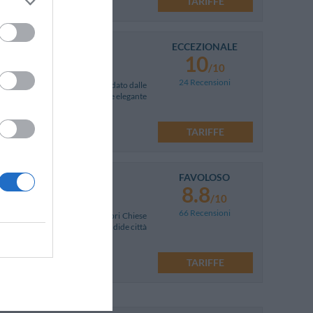
TARIFFE
ECCEZIONALE
10
/10
24 Recensioni
l centro storico di Lucca circondato dalle
stocratica dallo stile sontuoso e elegante
TARIFFE
FAVOLOSO
8.8
/10
66 Recensioni
base ideale per visitare le celebri Chiese
gozi tipici della città, le splendide città
TARIFFE