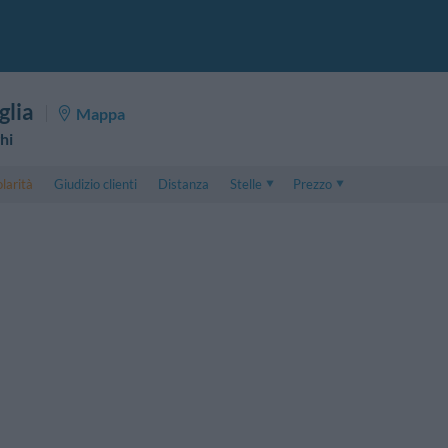
glia
Mappa
hi
larità
Giudizio clienti
Distanza
Stelle
Prezzo
Prezzo
5 . . 1
Prezzo Camera Doppia
1 . . 5
Prezzo Camera Tripla