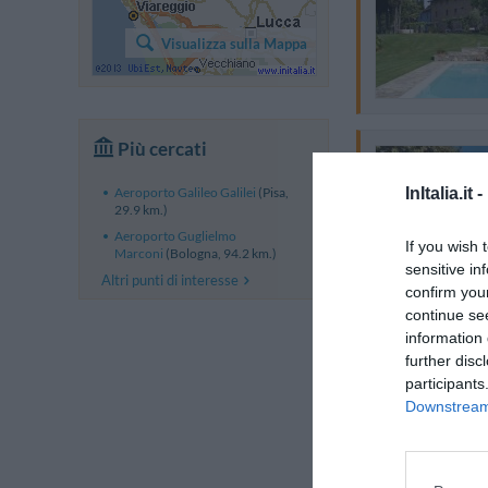
Visualizza sulla Mappa
Più cercati
InItalia.it -
Aeroporto Galileo Galilei
(Pisa,
29.9 km.)
Aeroporto Guglielmo
If you wish 
Marconi
(Bologna, 94.2 km.)
sensitive in
Altri punti di interesse
confirm you
continue se
information 
further disc
participants
Downstream 