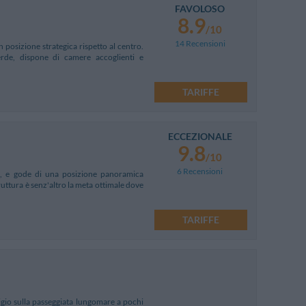
FAVOLOSO
8.9
/10
14 Recensioni
n posizione strategica rispetto al centro.
rde, dispone di camere accoglienti e
TARIFFE
ECCEZIONALE
9.8
/10
6 Recensioni
a, e gode di una posizione panoramica
ruttura è senz'altro la meta ottimale dove
TARIFFE
tigio sulla passeggiata lungomare a pochi