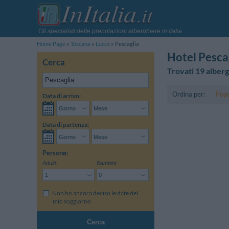
Gli specialisti delle prenotazioni alberghiere in Italia
Home Page
Toscana
Lucca
Pescaglia
Hotel Pesca
Cerca
Trovati 19 alberg
Ordina per:
Popo
Data di arrivo:
Data di partenza:
Persone:
Adulti:
Bambini:
Non ho ancora deciso le date del
mio soggiorno
Cerca