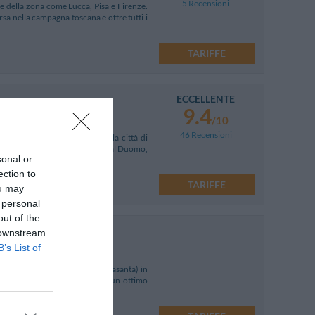
5 Recensioni
rte della zona come Lucca, Pisa e Firenze.
rsa nella campagna toscana e offre tutti i
TARIFFE
ECCELLENTE
9.4
/10
46 Recensioni
l 1857, situata nel cuore della città di
n posizione panoramica rispetto al Duomo,
sonal or
ection to
TARIFFE
ou may
 personal
out of the
 downstream
B’s List of
ro di Tonfano (frazione di Pietrasanta) in
e. Aperto tutto l'anno, offre un ottimo