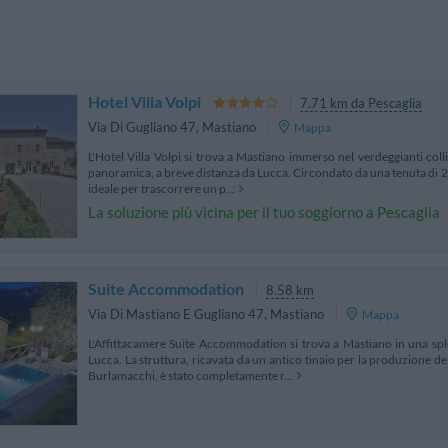
Hotel Villa Volpi
7.71 km da Pescaglia
Via Di Gugliano 47
,
Mastiano
Mappa
L'Hotel Villa Volpi si trova a Mastiano immerso nel verdeggianti col
panoramica, a breve distanza da Lucca. Circondato da una tenuta di 20 ett
ideale per trascorrere un p...
La soluzione più vicina per il tuo soggiorno a Pescaglia
Suite Accommodation
8.58 km
Via Di Mastiano E Gugliano 47
,
Mastiano
Mappa
L'Affittacamere Suite Accommodation si trova a Mastiano in una spl
Lucca. La struttura, ricavata da un antico tinaio per la produzione de
Burlamacchi, è stato completamente r...