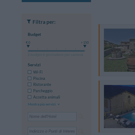
Filtra per:
Budget
€ 0
> 150
Il budget è giornaliero per camera
Servizi
Wi-Fi
Piscina
Ristorante
Parcheggio
Accetta animali
Mostra più servizi