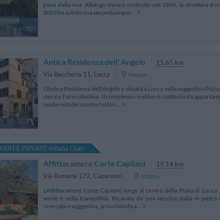
passi dalla riva. Albergo storico costruito nel 1949, la struttura è 
2003 ha subito una seconda impor...
Antica Residenza dell' Angelo
15.65 km
Via Beccheria 11
,
Lucca
Mappa
L'Antica Residenza dell'Angelo è situata a Lucca nella suggestiva Pia
storico Foro cittadino. Il complesso ricettivo è costituito da appartame
modernità dei comfort si fon...
ARIFFE PRIVATE InItalia Club!
Affittacamere Corte Capitani
19.14 km
Via Romana 172
,
Capannori
Mappa
L'Affittacamere Corte Capitani sorge al centro della Piana di Lucc
verde e nella tranquillità. Ricavato da una vecchia stalla in pietra
ricercata e suggestiva, arricchita da a...