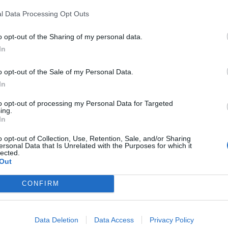
l Data Processing Opt Outs
o opt-out of the Sharing of my personal data.
In
Hotel Villa Groff
55.74 km
o opt-out of the Sale of my Personal Data.
Via Stazione 80
,
Ora
Mappa
In
to opt-out of processing my Personal Data for Targeted
ing.
In
o opt-out of Collection, Use, Retention, Sale, and/or Sharing
ersonal Data that Is Unrelated with the Purposes for which it
lected.
Out
Abinea Dolomiti Romantic SPA Hotel
Via Panider 21/1
,
Castelrotto
Mappa
CONFIRM
Data Deletion
Data Access
Privacy Policy