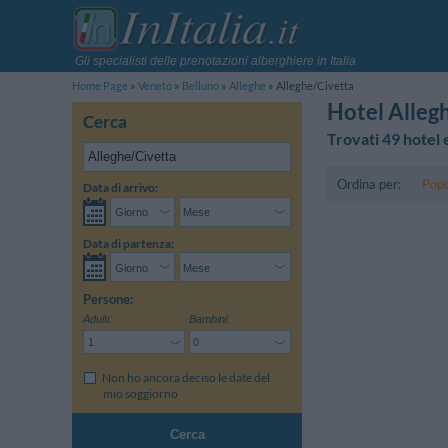
Gli specialisti delle prenotazioni alberghiere in Italia
Home Page
Veneto
Belluno
Alleghe
Alleghe/Civetta
Hotel Alleg
Cerca
Trovati 49 hotel
Ordina per:
Popo
Data di arrivo:
Data di partenza:
Persone:
Adulti:
Bambini:
Non ho ancora deciso le date del
mio soggiorno
Cerca