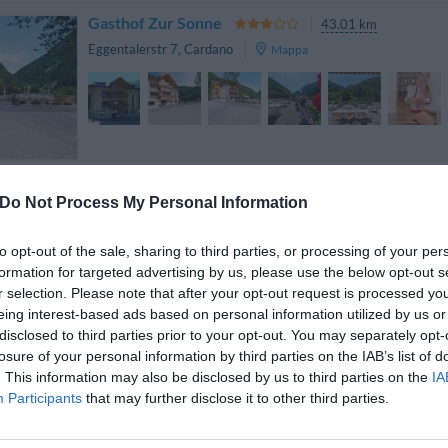
Gasthof Zur Sonne
43.01 km
Eggentalerstr 7
,
Cardano
Mappa
Do Not Process My Personal Information
Hotel Garnì Enrosadira
26.13 km
Via Nuova 18
,
Vigo Di Fassa
Mappa
to opt-out of the sale, sharing to third parties, or processing of your per
formation for targeted advertising by us, please use the below opt-out s
r selection. Please note that after your opt-out request is processed y
eing interest-based ads based on personal information utilized by us or
disclosed to third parties prior to your opt-out. You may separately opt-
losure of your personal information by third parties on the IAB’s list of
. This information may also be disclosed by us to third parties on the
IA
Hotel Rometta
Participants
that may further disclose it to other third parties.
86.73 km
Via San Martinara 26
,
Cittadella
Mappa