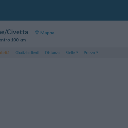
he/Civetta
Mappa
 entro 100 km
larità
Giudizio clienti
Distanza
Stelle
Prezzo
Prezzo
5 . . 1
Prezzo Camera Doppia
1 . . 5
Prezzo Camera Tripla