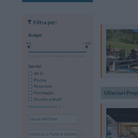
Filtra per:
Budget
€ 0
> 150
Il budget è giornaliero per camera
Servizi
Wi-Fi
Piscina
Ristorante
Ulteriori Pro
Parcheggio
Accetta animali
Mostra più servizi