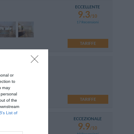
ECCELLENTE
9.3
/10
17 Recensioni
TARIFFE
sonal or
ection to
ou may
 personal
TARIFFE
out of the
 downstream
B’s List of
ECCEZIONALE
9.9
/10
10 Recensioni