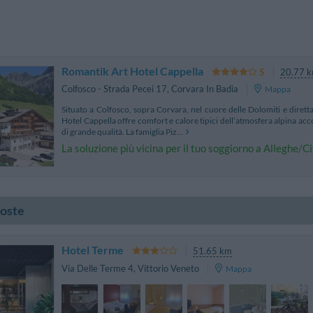
Romantik Art Hotel Cappella
20.77 k
Colfosco - Strada Pecei 17
,
Corvara In Badia
Mappa
Situato a Colfosco, sopra Corvara, nel cuore delle Dolomiti e diretta
Hotel Cappella offre comfort e calore tipici dell’atmosfera alpina a
di grande qualità. La famiglia Piz...
La soluzione più vicina per il tuo soggiorno a Alleghe/C
poste
Hotel Terme
51.65 km
Via Delle Terme 4
,
Vittorio Veneto
Mappa