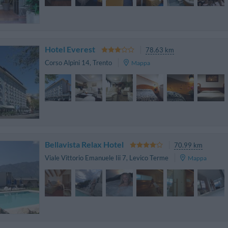
Hotel Everest
78.63 km
Corso Alpini 14
,
Trento
Mappa
Bellavista Relax Hotel
70.99 km
Viale Vittorio Emanuele Iii 7
,
Levico Terme
Mappa