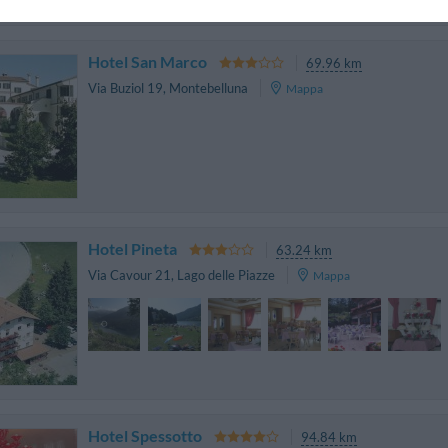
Hotel San Marco
69.96 km
Via Buziol 19
,
Montebelluna
Mappa
Hotel Pineta
63.24 km
Via Cavour 21
,
Lago delle Piazze
Mappa
Hotel Spessotto
94.84 km