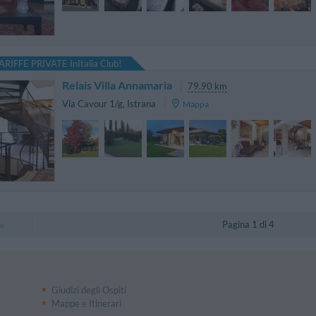
ARIFFE PRIVATE InItalia Club!
Relais Villa Annamaria
79.90 km
Via Cavour 1/g
,
Istrana
Mappa
Pagina 1 di 4
e
Giudizi degli Ospiti
Mappe e Itinerari