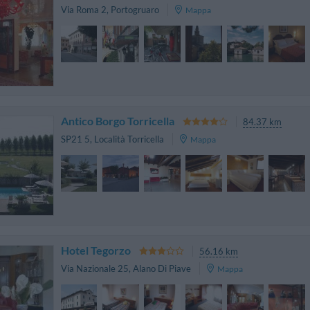
Via Roma 2
,
Portogruaro
Mappa
Antico Borgo Torricella
84.37 km
SP21 5
,
Località Torricella
Mappa
Hotel Tegorzo
56.16 km
Via Nazionale 25
,
Alano Di Piave
Mappa