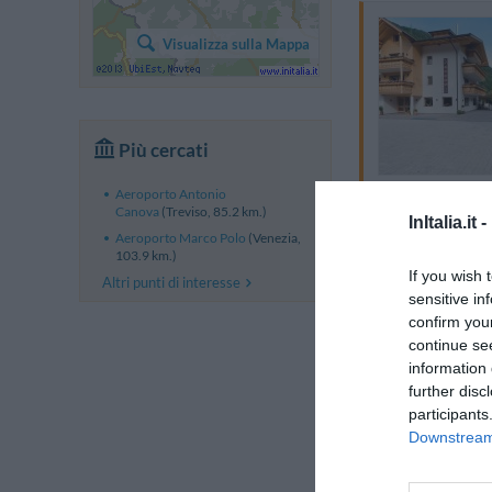
Visualizza sulla Mappa
Più cercati
Aeroporto Antonio
Canova
(Treviso, 85.2 km.)
InItalia.it -
Aeroporto Marco Polo
(Venezia,
103.9 km.)
If you wish 
Altri punti di interesse
sensitive in
confirm you
continue se
information 
further disc
participants
Downstream 