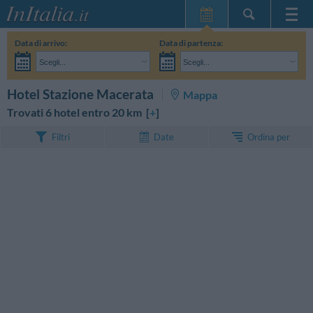
Home Page
Data di arrivo:
Data di partenza:
Le mie Prenotazioni
Scegli...
Scegli...
InItalia Club
Adulti:
Non ho ancora deciso le date del mio soggiorno
Bambini:
CERCA
Hotel Stazione Macerata
Mappa
Lingua
Trovati 6 hotel entro 20 km [
+
]
Ordina per
Filtri
Date