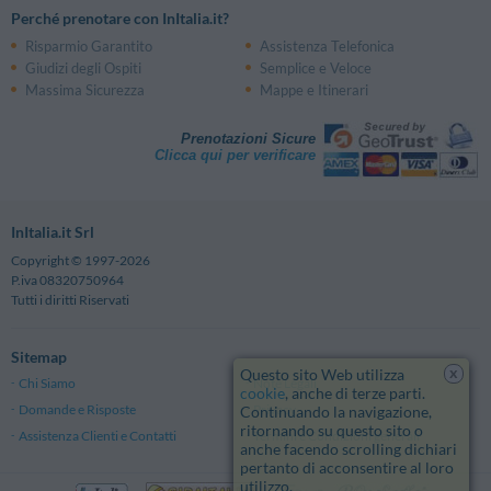
Perché prenotare con InItalia.it?
Risparmio Garantito
Assistenza Telefonica
Giudizi degli Ospiti
Semplice e Veloce
Massima Sicurezza
Mappe e Itinerari
Prenotazioni Sicure
Clicca qui per verificare
InItalia.it Srl
Copyright © 1997-2026
P.iva 08320750964
Tutti i diritti Riservati
Sitemap
x
Questo sito Web utilizza
Chi Siamo
Note Legali
cookie
, anche di terze parti.
Domande e Risposte
Privacy
Continuando la navigazione,
ritornando su questo sito o
Assistenza Clienti e Contatti
Termini e Condizioni generali
anche facendo scrolling dichiari
pertanto di acconsentire al loro
utilizzo.