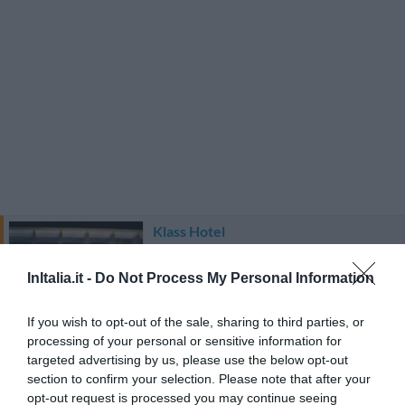
Klass Hotel
140 m
dal centro
InItalia.it -
Do Not Process My Personal Information
Eccellente
9.3
/10
TARIFFE
If you wish to opt-out of the sale, sharing to third parties, or
processing of your personal or sensitive information for
targeted advertising by us, please use the below opt-out
Hotel 3 Querce
section to confirm your selection. Please note that after your
opt-out request is processed you may continue seeing
3.71 km
dal centro