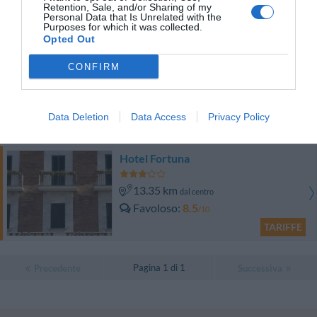
Eccezionale
9.6
/10
Retention, Sale, and/or Sharing of my
Personal Data that Is Unrelated with the
TARIFFE
Purposes for which it was collected.
Opted Out
B&B Glicine
CONFIRM
10.64 km
dal centro
0 Recensioni
Data Deletion
Data Access
Privacy Policy
TARIFFE
Hotel Fortuna
13.35 km
dal centro
Favoloso
8.5
/10
TARIFFE
Pagina 1 di 1
Precedente
Successiva