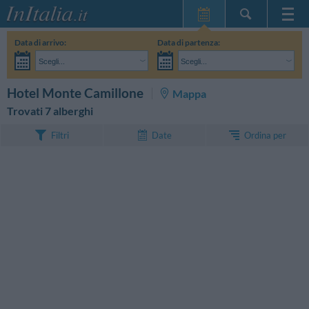
Home Page
Data di arrivo:
Data di partenza:
Le mie Prenotazioni
Scegli...
Scegli...
InItalia Club
Adulti:
Non ho ancora deciso le date del mio soggiorno
Bambini:
CERCA
Hotel Monte Camillone
Mappa
Lingua
Trovati 7 alberghi
Ordina per
Filtri
Date