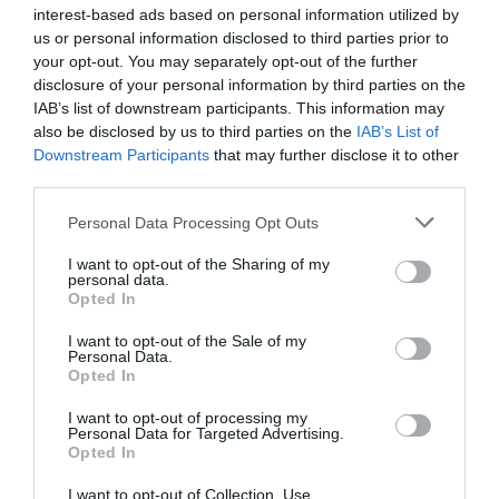
interest-based ads based on personal information utilized by
Favoloso
8.7
/10
us or personal information disclosed to third parties prior to
TARIFFE
your opt-out. You may separately opt-out of the further
disclosure of your personal information by third parties on the
Aparthotel Residence Il Conero 2
IAB’s list of downstream participants. This information may
also be disclosed by us to third parties on the
IAB’s List of
Downstream Participants
that may further disclose it to other
5.60 km
dal centro
third parties.
Eccellente
9.4
/10
TARIFFE
Personal Data Processing Opt Outs
I want to opt-out of the Sharing of my
San Francesco Hotel
personal data.
Opted In
7.93 km
dal centro
I want to opt-out of the Sale of my
Eccezionale
10
/10
Personal Data.
TARIFFE
Opted In
I want to opt-out of processing my
Grand Hotel Passetto
Personal Data for Targeted Advertising.
Opted In
13.17 km
dal centro
I want to opt-out of Collection, Use,