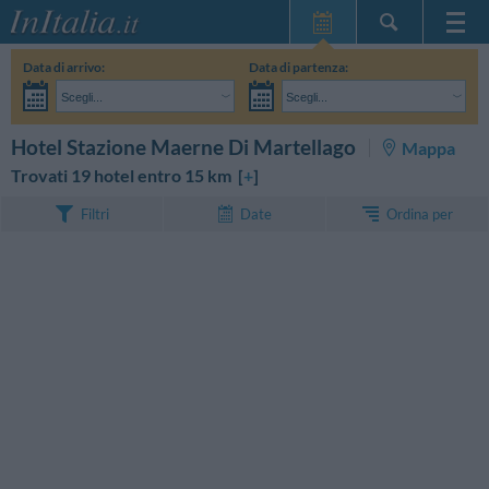
Home Page
Data di arrivo:
Data di partenza:
Le mie Prenotazioni
Scegli...
Scegli...
InItalia Club
Adulti:
Non ho ancora deciso le date del mio soggiorno
Bambini:
CERCA
Hotel Stazione Maerne Di Martellago
Mappa
Lingua
Trovati 19 hotel entro 15 km [
+
]
Ordina per
Filtri
Date