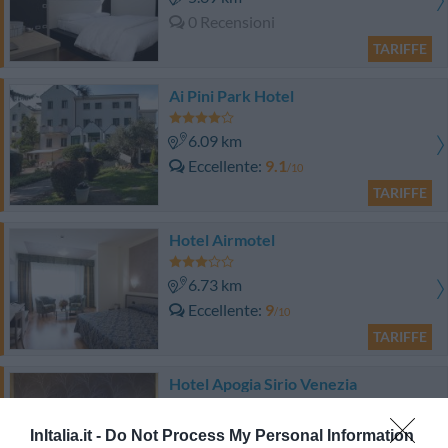
0 Recensioni
TARIFFE
Ai Pini Park Hotel
6.09 km
Eccellente
9.1
/10
TARIFFE
Hotel Airmotel
6.73 km
Eccellente
9
/10
TARIFFE
Hotel Apogia Sirio Venezia
6.93 km
InItalia.it -
Do Not Process My Personal Information