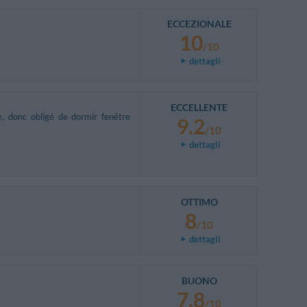
ECCEZIONALE
10
/10
dettagli
ECCELLENTE
e, donc obligé de dormir fenêtre
9.2
/10
dettagli
OTTIMO
8
/10
dettagli
BUONO
7.8
/10