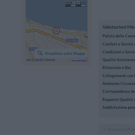
Valutazioni Me
Pulizia delle Cam
Comfort e Servizi
Condizioni e Serviz
Visualizza sulla Mappa
Qualità Assistenza
Ristorante e Bar
Collegamenti con l
Ambiente Circost
Corrispondenza des
Rapporto Qualità 
Soddisfazione gen
Recensioni Pre