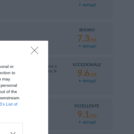
dettagli
BUONO
7.3
/10
dettagli
ECCEZIONALE
me condizioni. Colazione ottima e
sonal or
9.6
icino alla rete ferroviaria, ma le
ection to
/10
ou may
dettagli
 personal
out of the
 downstream
B’s List of
ECCELLENTE
9.1
/10
dettagli