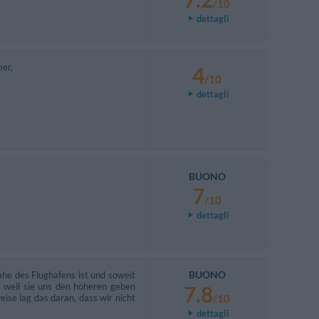
/10
dettagli
mer,
4
/10
dettagli
BUONO
7
/10
dettagli
BUONO
he des Flughafens ist und soweit
, weil sie uns den höheren geben
7.8
ise lag das daran, dass wir nicht
/10
dettagli