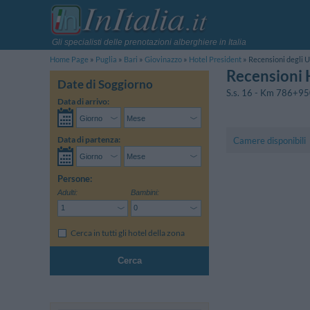
Gli specialisti delle prenotazioni alberghiere in Italia
Home Page
Puglia
Bari
Giovinazzo
Hotel President
Recensioni degli U
Recensioni 
Date di Soggiorno
S.s. 16 - Km 786+9
Data di arrivo:
Data di partenza:
Camere disponibili
Persone:
Adulti:
Bambini:
Cerca in tutti gli hotel della zona
Cerca