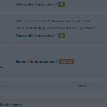
Ritornerebbe in questo hotel?
SI
Difficultés pour trouver l'hôtel en venant de l'aeroport.
Il n'y a aucun fléchage. Il faudrait améliorer la signalisation.
Ritornerebbe in questo hotel?
SI
Ritornerebbe in questo hotel?
NON SO
lo
Pagina 1-1
cedenti
lle vicinanze: