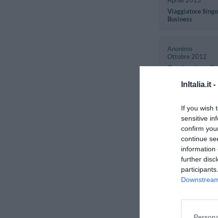
Aprile 2013
Viaggiatore Singo
Business
Anonimo
Ottobre 2012
Coppia età media
superiore ai 35 a
InItalia.it -
David
If you wish 
Italia
sensitive in
Ottobre 2012
confirm you
Viaggiatore Singo
continue se
Business
information 
further disc
participants
Anonimo
Downstream 
Agosto 2012
Famiglia con figli
piccoli
Persona