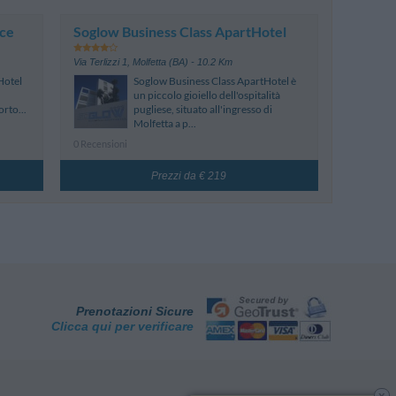
ace
Soglow Business Class ApartHotel
Via Terlizzi 1
,
Molfetta (BA)
- 10.2 Km
Hotel
Soglow Business Class ApartHotel è
un piccolo gioiello dell'ospitalità
rto...
pugliese, situato all'ingresso di
Molfetta a p...
0 Recensioni
Prezzi da € 219
Prenotazioni Sicure
Clicca qui per verificare
x