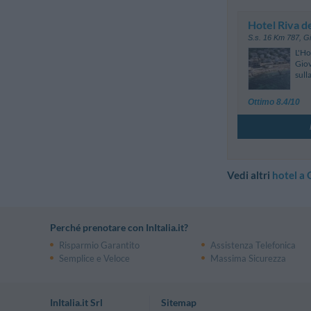
Hotel Riva d
S.s. 16 Km 787
,
G
L'Ho
Giov
sull
Ottimo 8.4/10
Vedi altri
hotel a 
Perché prenotare con InItalia.it?
Risparmio Garantito
Assistenza Telefonica
Semplice e Veloce
Massima Sicurezza
InItalia.it Srl
Sitemap