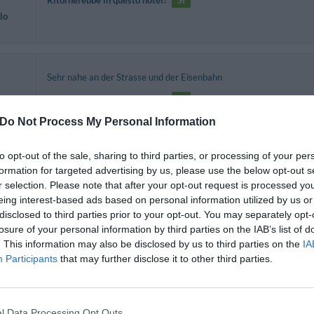
Ritornerebbe in questo hotel?
SI
lo
Sehr nahe an der Strasse und der Eisenbahn
Ritornerebbe in questo hotel?
SI
nni
Do Not Process My Personal Information
Struttura pregevole e raffinata. Camera moderna, pulita ed in otti
to opt-out of the sale, sharing to third parties, or processing of your per
abbondante. Personale cordiale e disponibile. L'albergo si trova v
formation for targeted advertising by us, please use the below opt-out s
finestre sono doppie e attutiscono ogni rumore.
r selection. Please note that after your opt-out request is processed y
lo
eing interest-based ads based on personal information utilized by us or
Ritornerebbe in questo hotel?
SI
disclosed to third parties prior to your opt-out. You may separately opt-
losure of your personal information by third parties on the IAB’s list of
. This information may also be disclosed by us to third parties on the
IA
Participants
that may further disclose it to other third parties.
Ritornerebbe in questo hotel?
SI
l Data Processing Opt Outs