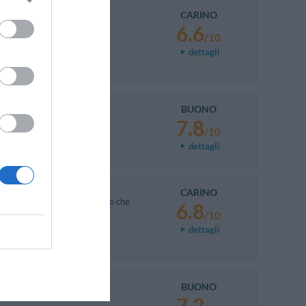
CARINO
6.6
/10
dettagli
BUONO
7.8
/10
dettagli
CARINO
 sia la distanza dall'aeroporto che
6.8
rizione.
/10
dettagli
BUONO
7.2