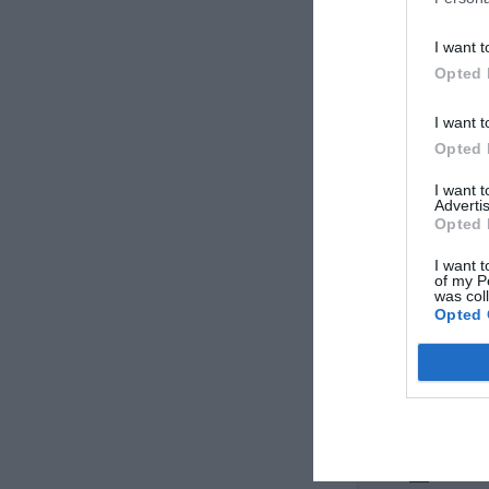
Franco
Italia
I want t
Luglio 2012
Opted 
Viaggiatore Singo
Business
I want t
Opted 
David
I want 
Repubblica Ceca
Advertis
Luglio 2012
Opted 
Famiglia con figli
I want t
of my P
was col
Susanna
Opted 
Italia
Febbraio 2012
Viaggiatore Singo
Business
Virginia
Italia