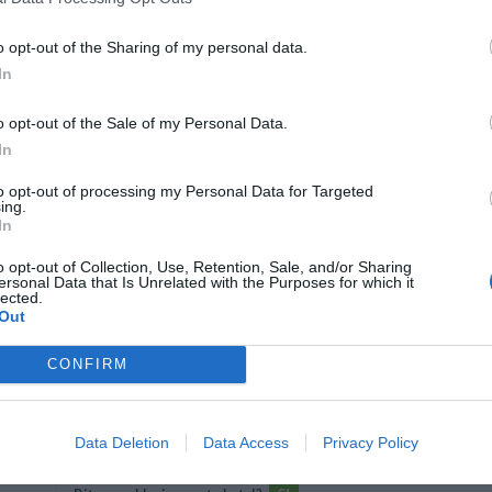
o opt-out of the Sharing of my personal data.
Ritornerebbe in questo hotel?
SI
In
lo
o opt-out of the Sale of my Personal Data.
In
to opt-out of processing my Personal Data for Targeted
ing.
Ritornerebbe in questo hotel?
SI
In
 grandi
o opt-out of Collection, Use, Retention, Sale, and/or Sharing
ersonal Data that Is Unrelated with the Purposes for which it
lected.
Out
E' un ottimo albergo, pulito e confortevole. Credo che l'unico difetto
non è sicuramente di 5 minuti come l'hotel aveva indicato nella desc
CONFIRM
lo
Ritornerebbe in questo hotel?
NON SO
Data Deletion
Data Access
Privacy Policy