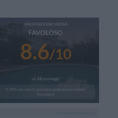
VALUTAZIONE MEDIA
FAVOLOSO
8.6
/
10
su
16
sondaggi
Il
75
% dei clienti prenoterebbe ancora
Hotel
President
Recensioni Successive