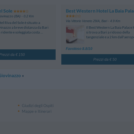
el Sole
Best Western Hotel La Baia Pal
iovinazzo (BA)
- 0.2 Km
Via Vittorio Veneto 29/A
,
Bari
- 4.9 Km
tel Riva del Sole è situato a
inazzo a breve distanza da Bari
Il Best Western La Baia Palace 
a ridente e soleggiata costa ...
si trova a Bari a ridosso della
tangenziale e a 2 km dall'aeropo
Favoloso 8.8/10
Prezzi da € 150
Prezzi da € 50
Giovinazzo
»
Giudizi degli Ospiti
Mappe e Itinerari