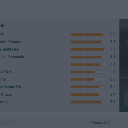
die
ere
9.6
 delle Camere
8.8
i dell'Hotel
9.7
 del Personale
8.9
8.6
a Città
7
ante
6.8
crizione Sito
8.4
/ Prezzo
8.4
erale
8.8
Pagina 1-1
cedenti