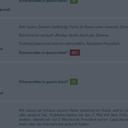
Ritornerebbe in questo hotel?
SI
 grandi
Sehr lautes Zimmer (hellhörig), Party im Raum unter unserem Zim
Bahnstrecke verläuft offenbar direkt durch das Zimmer.
Frühstückspersonal extrem unfreundlich. Rezeption freundlich.
ni
Ritornerebbe in questo hotel?
NO
Ritornerebbe in questo hotel?
SI
nni
Wir waren am Schluss unserer Reise nochmals im Hotel, weil es na
alles gepasst hat. Probleme hatten wir das 2. Mal mit dem Preis
wollten, obwohl wir vor 2 Wochen im President waren. Logischerwe
mehr über die Internetseite gebucht haben.