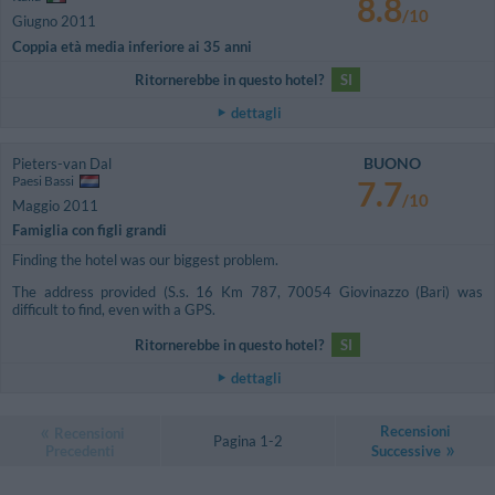
8.8
/10
Giugno 2011
Coppia età media inferiore ai 35 anni
Ritornerebbe in questo hotel?
SI
dettagli
BUONO
Pieters-van Dal
Paesi Bassi
7.7
/10
Maggio 2011
Famiglia con figli grandi
Finding the hotel was our biggest problem.
The address provided (S.s. 16 Km 787, 70054 Giovinazzo (Bari) was
difficult to find, even with a GPS.
Ritornerebbe in questo hotel?
SI
dettagli
Recensioni
Recensioni
Pagina 1-2
Precedenti
Successive