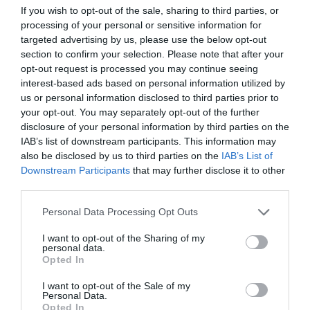
Ritornerebbe in questo hotel?
NON SO
If you wish to opt-out of the sale, sharing to third parties, or
dettagli
processing of your personal or sensitive information for
targeted advertising by us, please use the below opt-out
section to confirm your selection. Please note that after your
OTTIMO
Achille
Italia
8
opt-out request is processed you may continue seeing
/10
Luglio 2013
interest-based ads based on personal information utilized by
Coppia età media superiore ai 35 anni
us or personal information disclosed to third parties prior to
your opt-out. You may separately opt-out of the further
Una cucina molto buona, unico neo la scarsa varietà dei contorni (insalata,
pomodori all'insalata e patatine fritte)
disclosure of your personal information by third parties on the
IAB’s list of downstream participants. This information may
Ritornerebbe in questo hotel?
SI
also be disclosed by us to third parties on the
IAB’s List of
dettagli
Downstream Participants
that may further disclose it to other
third parties.
CARINO
Anonimo
Personal Data Processing Opt Outs
Luglio 2013
6.2
/10
Famiglia con figli piccoli
I want to opt-out of the Sharing of my
personal data.
Ritornerebbe in questo hotel?
NO
Opted In
dettagli
I want to opt-out of the Sale of my
Personal Data.
ECCEZIONALE
Noël
Opted In