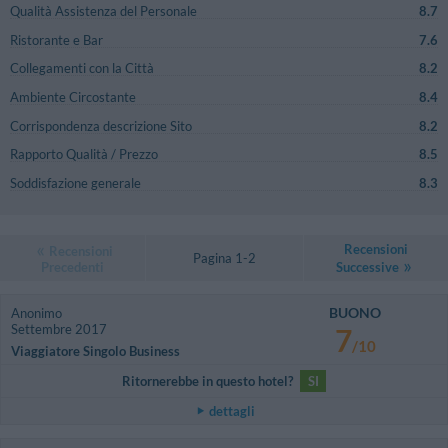
Qualità Assistenza del Personale
8.7
Ristorante e Bar
7.6
Collegamenti con la Città
8.2
Ambiente Circostante
8.4
Corrispondenza descrizione Sito
8.2
Rapporto Qualità / Prezzo
8.5
Soddisfazione generale
8.3
Recensioni
Recensioni
Pagina 1-2
Precedenti
Successive
BUONO
Anonimo
Settembre 2017
7
/10
Viaggiatore Singolo Business
Ritornerebbe in questo hotel?
SI
dettagli