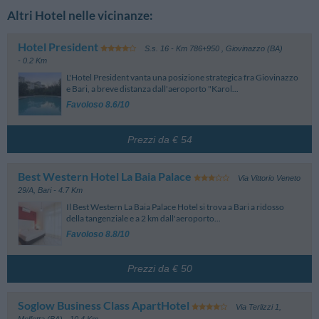
Altri Hotel nelle vicinanze:
Hotel President
S.s. 16 - Km 786+950
,
Giovinazzo (BA)
- 0.2 Km
L'Hotel President vanta una posizione strategica fra Giovinazzo
e Bari, a breve distanza dall'aeroporto "Karol...
Favoloso 8.6/10
Prezzi da € 54
Best Western Hotel La Baia Palace
Via Vittorio Veneto
29/A
,
Bari
- 4.7 Km
Il Best Western La Baia Palace Hotel si trova a Bari a ridosso
della tangenziale e a 2 km dall'aeroporto...
Favoloso 8.8/10
Prezzi da € 50
Soglow Business Class ApartHotel
Via Terlizzi 1
,