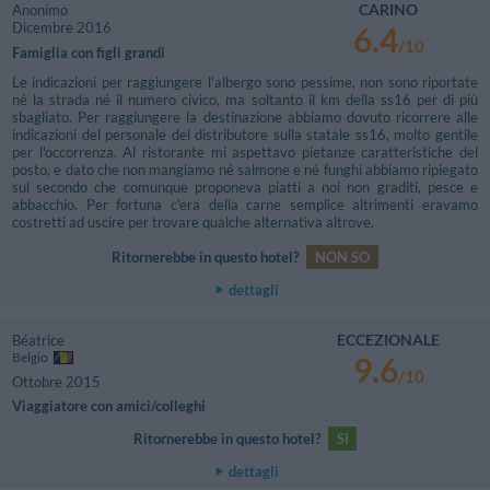
CARINO
Anonimo
Dicembre 2016
6.4
/10
Famiglia con figli grandi
Le indicazioni per raggiungere l'albergo sono pessime, non sono riportate
né la strada né il numero civico, ma soltanto il km della ss16 per di più
sbagliato. Per raggiungere la destinazione abbiamo dovuto ricorrere alle
indicazioni del personale del distributore sulla statale ss16, molto gentile
per l'occorrenza. Al ristorante mi aspettavo pietanze caratteristiche del
posto, e dato che non mangiamo né salmone e né funghi abbiamo ripiegato
sul secondo che comunque proponeva piatti a noi non graditi, pesce e
abbacchio. Per fortuna c'era della carne semplice altrimenti eravamo
costretti ad uscire per trovare qualche alternativa altrove.
Ritornerebbe in questo hotel?
NON SO
dettagli
ECCEZIONALE
Béatrice
Belgio
9.6
/10
Ottobre 2015
Viaggiatore con amici/colleghi
Ritornerebbe in questo hotel?
SI
dettagli