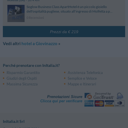
Molfetta (BA)
- 10.4 Km
Soglow Business Class ApartHotel è un piccolo gioiello
dell'ospitalità pugliese, situato all'ingresso di Molfetta a p...
0 Recensioni
Prezzi da € 219
Vedi altri
hotel a Giovinazzo
»
Perché prenotare con InItalia.it?
Risparmio Garantito
Assistenza Telefonica
Giudizi degli Ospiti
Semplice e Veloce
Massima Sicurezza
Mappe e Itinerari
Prenotazioni Sicure
Clicca qui per verificare
InItalia.it Srl