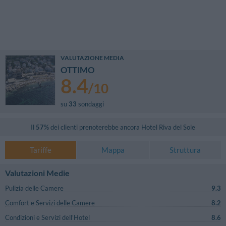
VALUTAZIONE MEDIA
OTTIMO
8.4
/
10
su
33
sondaggi
Il
57
% dei clienti prenoterebbe ancora
Hotel Riva del Sole
Tariffe
Mappa
Struttura
Valutazioni Medie
Pulizia delle Camere
9.3
Comfort e Servizi delle Camere
8.2
Condizioni e Servizi dell'Hotel
8.6