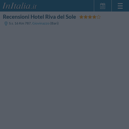
Recensioni Hotel Riva del Sole
Home Page
S.s. 16 Km 787
,
Giovinazzo
(Bari)
Le mie Prenotazioni
InItalia Club
Lingua