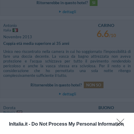
Ritornerebbe in questo hotel?
SI
dettagli
CARINO
Antonio
Italia
6.6
/10
Novembre 2013
Coppia età media superiore ai 35 anni
Unico neo riscontrato nella camera in cui ho soggiornato l'impossibilità di
fare una doccia decente. La vasca da bagno attrezzata non aveva
protezione e l'acqua schizzava per tutto il pavimento rendendolo
pericoloso e anche la vasca stessa era scivolosa. Per il resto e in
considerazione che ho pernottato una sola notte ritengo
complessivamente sufficiente il tutto.
Ritornerebbe in questo hotel?
NON SO
dettagli
BUONO
Dorota
Polonia
7.1
/10
Agosto 2013
InItalia.it -
Do Not Process My Personal Information
Famiglia con figli grandi