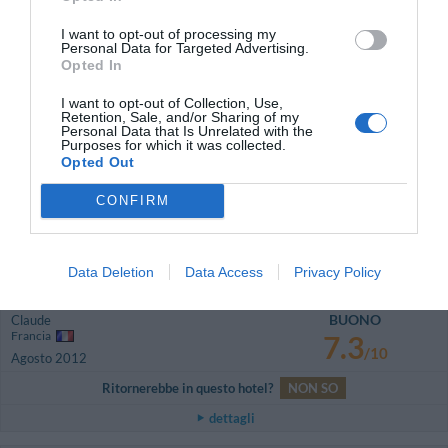
Francia
9.8
/10
Febbraio 2013
I want to opt-out of processing my
Viaggiatore con amici/colleghi
Personal Data for Targeted Advertising.
Opted In
Ritornerebbe in questo hotel?
SI
I want to opt-out of Collection, Use,
dettagli
Retention, Sale, and/or Sharing of my
Personal Data that Is Unrelated with the
Purposes for which it was collected.
CARINO
Domenico
Opted Out
Italia
6.8
/10
Novembre 2012
CONFIRM
Coppia età media inferiore ai 35 anni
Ritornerebbe in questo hotel?
SI
Data Deletion
Data Access
Privacy Policy
dettagli
BUONO
Claude
Francia
7.3
/10
Agosto 2012
Ritornerebbe in questo hotel?
NON SO
dettagli