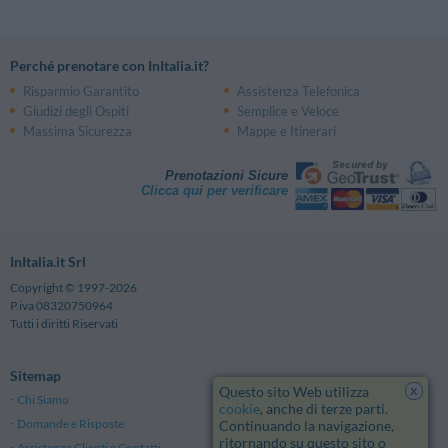
Perché prenotare con InItalia.it?
Risparmio Garantito
Assistenza Telefonica
Giudizi degli Ospiti
Semplice e Veloce
Massima Sicurezza
Mappe e Itinerari
Prenotazioni Sicure
Clicca qui per verificare
InItalia.it Srl
Copyright © 1997-2026
P.iva 08320750964
Tutti i diritti Riservati
Sitemap
x
Questo sito Web utilizza
Chi Siamo
Note Legali
cookie
, anche di terze parti.
Domande e Risposte
Privacy
Continuando la navigazione,
ritornando su questo sito o
Assistenza Clienti e Contatti
Termini e Condizioni generali