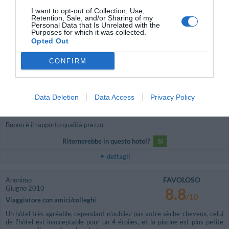
/10
I want to opt-out of Collection, Use,
Retention, Sale, and/or Sharing of my
Ritornerebbe in questo hotel?
NON SO
Personal Data that Is Unrelated with the
Purposes for which it was collected.
dettagli
Opted Out
BUONO
Gianfranco
CONFIRM
Italia
7.2
/10
Luglio 2010
Coppia età media superiore ai 35 anni
Data Deletion
Data Access
Privacy Policy
L' hotel si presenta in buona posizione, con personale molto professionale e
disponibile. Le camere sono abbastanza comode e confortevoli.
Buono è il rapporto qualità prezzo.
Ritornerebbe in questo hotel?
SI
dettagli
FAVOLOSO
Anonimo
Giugno 2010
8.8
/10
Viaggiatore con amici/colleghi
Un hôtel très agréable, cependant n'oubliez pas votre sèche-cheveux, celui
de l'hôtel est inacceptable pour un 4 étoiles, et la piscine est plus petite