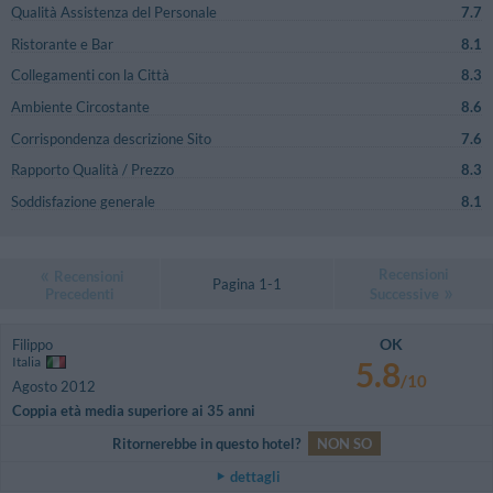
Qualità Assistenza del Personale
7.7
Ristorante e Bar
8.1
Collegamenti con la Città
8.3
Ambiente Circostante
8.6
Corrispondenza descrizione Sito
7.6
Rapporto Qualità / Prezzo
8.3
Soddisfazione generale
8.1
Recensioni
Recensioni
Pagina 1-1
Precedenti
Successive
OK
Filippo
Italia
5.8
/10
Agosto 2012
Coppia età media superiore ai 35 anni
Ritornerebbe in questo hotel?
NON SO
dettagli