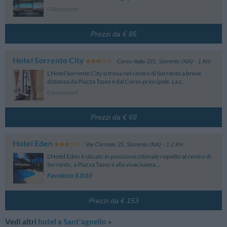
0 Recensioni
Prezzi da € 85
Hotel Sorrento City
Corso Italia 221
,
Sorrento (NA)
- 1 Km
L’Hotel Sorrento City si trova nel centro di Sorrento a breve
distanza da Piazza Tasso e dal Corso principale. La s...
0 Recensioni
Prezzi da € 69
Hotel Eden
Via Correale 25
,
Sorrento (NA)
- 1.2 Km
L'Hotel Eden è situato in posizione ottimale rispetto al centro di
Sorrento, a Piazza Tasso e alla vivacissima ...
Favoloso 8.8/10
Prezzi da € 153
Vedi altri
hotel a Sant'agnello
»