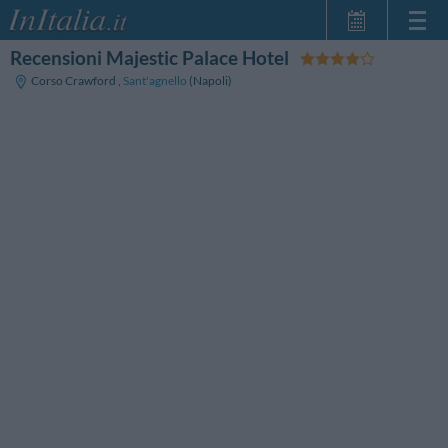
Recensioni Majestic Palace Hotel
Home Page
Corso Crawford
,
Sant'agnello
(Napoli)
Le mie Prenotazioni
InItalia Club
Lingua