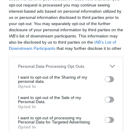
Ritornerebbe in questo hotel?
SI
opt-out request is processed you may continue seeing
dettagli
interest-based ads based on personal information utilized by
us or personal information disclosed to third parties prior to
your opt-out. You may separately opt-out of the further
OTTIMO
Robert
Stati Uniti
8.4
disclosure of your personal information by third parties on the
/10
Luglio 2010
IAB’s list of downstream participants. This information may
also be disclosed by us to third parties on the
IAB’s List of
Famiglia con figli piccoli
Downstream Participants
that may further disclose it to other
Ritornerebbe in questo hotel?
SI
third parties.
dettagli
Personal Data Processing Opt Outs
Rodrigo
5.2
I want to opt-out of the Sharing of my
Germania
/10
personal data.
Luglio 2010
Opted In
Viaggiatore Singolo Business
I want to opt-out of the Sale of my
Ritornerebbe in questo hotel?
NO
Personal Data.
Opted In
dettagli
I want to opt-out of processing my
Personal Data for Targeted Advertising.
OTTIMO
Anonimo
Opted In
Luglio 2010
8