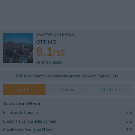
VALUTAZIONE MEDIA
OTTIMO
8.1
/
10
su
10
sondaggi
Il
60
% dei clienti prenoterebbe ancora
Majestic Palace Hotel
Tariffe
Mappa
Struttura
Valutazioni Medie
Pulizia delle Camere
8.6
Comfort e Servizi delle Camere
8.1
Condizioni e Servizi dell'Hotel
7.9