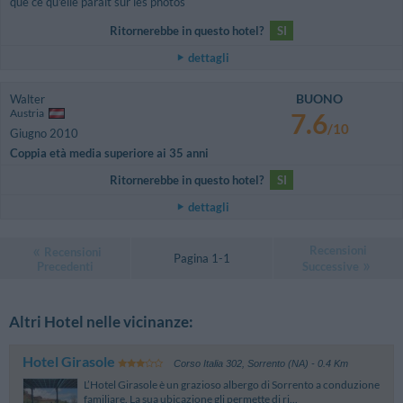
que ce qu'elle parait sur les photos
Ritornerebbe in questo hotel?
SI
dettagli
BUONO
Walter
Austria
7.6
/10
Giugno 2010
Coppia età media superiore ai 35 anni
Ritornerebbe in questo hotel?
SI
dettagli
Recensioni
Recensioni
Pagina 1-1
Precedenti
Successive
Altri Hotel nelle vicinanze:
Hotel Girasole
Corso Italia 302
,
Sorrento (NA)
- 0.4 Km
L’Hotel Girasole è un grazioso albergo di Sorrento a conduzione
familiare. La sua ubicazione gli permette di ri...