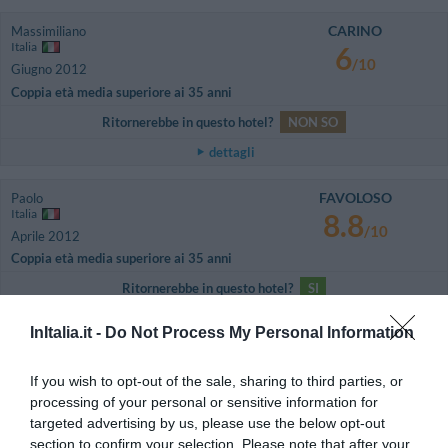
CARINO
Massimiliano
Italia
6
/10
Giugno 2012
Coppia età media superiore ai 35 anni
Ritornerebbe in questo hotel?
NON SO
dettagli
FAVOLOSO
Paolo
Italia
8.8
/10
Aprile 2012
Coppia età media superiore ai 35 anni
Ritornerebbe in questo hotel?
SI
dettagli
InItalia.it -
Do Not Process My Personal Information
OTTIMO
Emilio
Italia
If you wish to opt-out of the sale, sharing to third parties, or
8.4
/10
processing of your personal or sensitive information for
Ottobre 2010
targeted advertising by us, please use the below opt-out
Viaggiatore Singolo Business
section to confirm your selection. Please note that after your