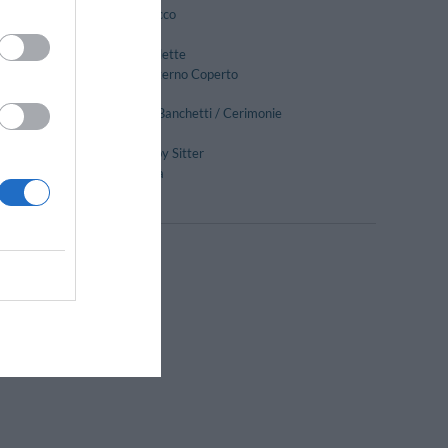
Lavaggio a secco
Massaggi
Noleggio Biciclette
Parcheggio Interno Coperto
Pesca
Ricevimenti / Banchetti / Cerimonie
Servizio Fax
Servizio di Baby Sitter
Tour della città
Gay Friendly
Suite Nuziale