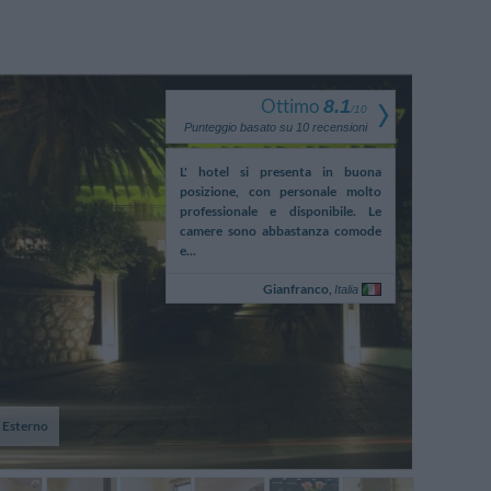
Ottimo
8.1
/
10
Punteggio basato su
10
recensioni
l très agréable, cependant
L' hotel si presenta in buona
Un hôtel très
z pas votre sèche-cheveux,
posizione, con personale molto
n'oubliez pas 
e l'hôtel est inacceptable
professionale e disponibile. Le
celui de l'hô
 étoiles, et la piscine e...
camere sono abbastanza comode
pour un 4 étoile
e...
Anonimo
Gianfranco,
Italia
 Esterno