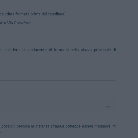
o (ultima fermata prima del capolinea).
estra Via Crawford.
 (chiedere al conducente di fermarsi nella piazza principale di
ichino-Viale Maddalena
28.68 km
 possibili percorsi la distanza stradale potrebbe essere maggiore. In
.