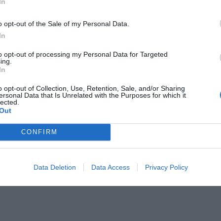
In
Subacquee
Internet Point
Lounge bar
o opt-out of the Sale of my Personal Data.
arecchiature per Meeting /
Noleggio Auto
In
Noleggio Moto / Scooter
nterno in box Privato
Percorsi in bicicletta
to opt-out of processing my Personal Data for Targeted
cco
Quotidiani
ing.
 per gruppi
Sala Banchetti / Ricevimenti
In
copiatrice
Servizio Interpreti
ico
Snack bar
o opt-out of Collection, Use, Retention, Sale, and/or Sharing
ersonal Data that Is Unrelated with the Purposes for which it
per Aeroporto
Transfer da/per Porto
lected.
Out
stiche dell'hotel
CONFIRM
 Fumatori
Camere familiari
Ristrutturato recentemente
Vista Panoramica
Data Deletion
Data Access
Privacy Policy