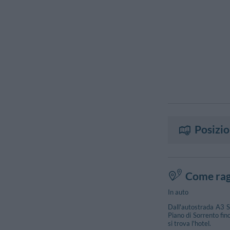
Posizi
Come rag
In auto
Dall'autostrada A3 S
Piano di Sorrento fin
si trova l'hotel.