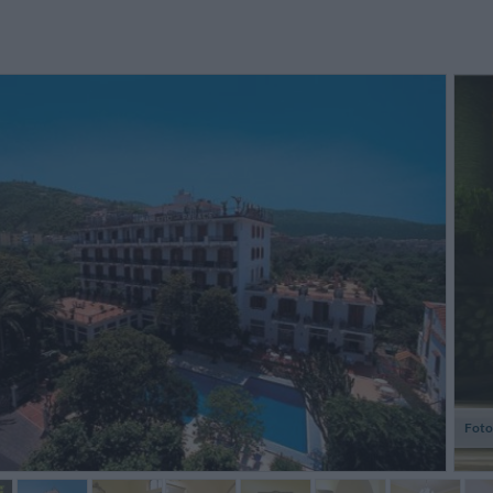
Un hôte
n'oublie
celui d
pour un 4
Foto