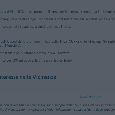
iaria di Napoli Centrale prendere il treno per Sorrento e scendere a Sant'Agnell
 proseguire a destra lungo Corso Italia e continuare fino alla seconda svolta a d
to e a metà strada sulla sinistra si trova l'hotel.
poli Capodichino prendere il bus della linea CURRERI in direzione Sorrento
e al Municipio).
 Italia e poi svoltare a destra in Via Crawford.
tto per 100 mt dove sulla sinistra si trova l'hotel.
nteresse nelle Vicinanze
Locali e altro »
podichino
28.59 km
Aerop. Capod
se non diversamente specificato, sono sempre distanze in linea d'aria - in base ai
Napoli
lia di visualizzare la mappa per ulteriori informazioni sulla posizione delle strutture