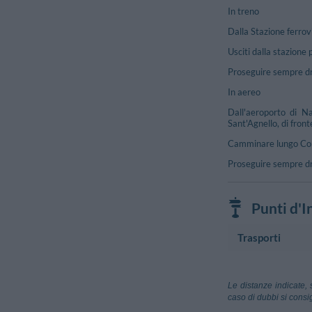
In treno
Dalla Stazione ferrov
Usciti dalla stazione
Proseguire sempre drit
In aereo
Dall'aeroporto di Na
Sant'Agnello, di front
Camminare lungo Corso
Proseguire sempre dri
Punti d'I
Trasporti
Aeroporto
Aeroporto Ca
Le distanze indicate, 
Napoli
caso di dubbi si consig