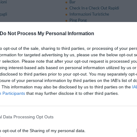
ioni
Bar
Check In e Check Out Rapidi
agli
Informazioni Turistiche
Ping Pong
Reception - 24 ore su 24
Sala Lettura
Do Not Process My Personal Information
Stireria
to opt-out of the sale, sharing to third parties, or processing of your per
formation for targeted advertising by us, please use the below opt-out s
e e Bar
r selection. Please note that after your opt-out request is processed y
eing interest-based ads based on personal information utilized by us or
ante " Don Geppi " lo chef propone le migliori ricette della tradizionale cuci
a attento e cordiale personale.
disclosed to third parties prior to your opt-out. You may separately opt-
losure of your personal information by third parties on the IAB’s list of
ante tutta la giornata, sul terrazzo piscina, i clienti possono gustare uno snack 
. This information may also be disclosed by us to third parties on the
IA
Participants
that may further disclose it to other third parties.
a Pagamento
cina
Biglietteria Aerea
l Data Processing Opt Outs
Navi
Biliardo
Cambio Valuta
tica
Cucina Internazionale
o opt-out of the Sharing of my personal data.
Escursioni