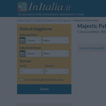
Gli specialisti delle prenotazioni alberghiere in Italia
Home Page
Campania
Napoli
Sant'agnello
Majestic Palace Hotel
Majestic Pa
Date di Soggiorno
Corso Crawford
,
80
Data di arrivo:
Data di partenza:
Camere disponibili
Persone:
Adulti:
Bambini:
Cerca in tutti gli hotel della zona
Cerca