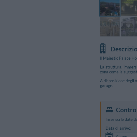
Descrizi
Il Majestic Palace Hot
La struttura, immersa
zona come la suggesti
A disposizione degli o
garage.
Foto Libere
Control
Inserisci le date d
Data di arrivo: