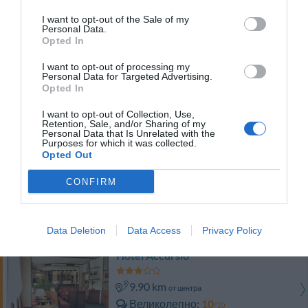
Очень хорошо
8.4
/10
I want to opt-out of the Sale of my
ТАРИФЫ
Personal Data.
Opted In
Hotel Europa
I want to opt-out of processing my
Personal Data for Targeted Advertising.
10.12 km
Opted In
от центра
Великолепно
9.8
/10
I want to opt-out of Collection, Use,
Retention, Sale, and/or Sharing of my
ТАРИФЫ
Personal Data that Is Unrelated with the
Purposes for which it was collected.
Opted Out
Hotel Pierre Milano
CONFIRM
7.04 km
от центра
Хорошо
7.8
/10
ТАРИФЫ
Data Deletion
Data Access
Privacy Policy
Hotel Accursio
9.90 km
от центра
Великолепно
10
/10