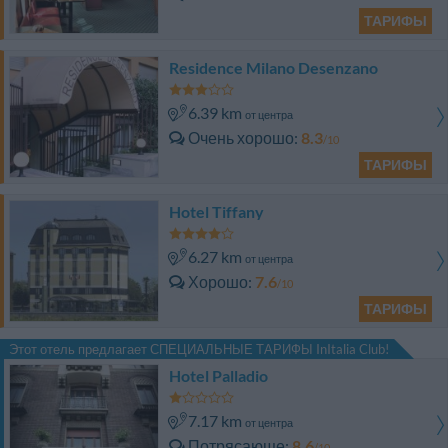
ТАРИФЫ
Residence Milano Desenzano
6.39 km
от центра
Очень хорошо
8.3
/10
ТАРИФЫ
Hotel Tiffany
6.27 km
от центра
Хорошо
7.6
/10
ТАРИФЫ
Этот отель предлагает СПЕЦИАЛЬНЫЕ ТАРИФЫ InItalia Club!
Hotel Palladio
7.17 km
от центра
Потрясающе
8.6
/10