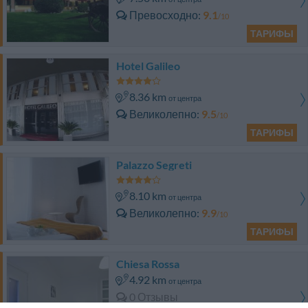
Превосходно
9.1
/10
ТАРИФЫ
Hotel Galileo
8.36 km
от центра
Великолепно
9.5
/10
ТАРИФЫ
Palazzo Segreti
8.10 km
от центра
Великолепно
9.9
/10
ТАРИФЫ
Chiesa Rossa
4.92 km
от центра
0 Отзывы