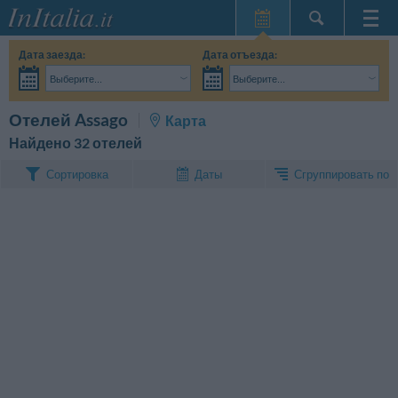
Главная
Дата заезда:
Дата отъезда:
Мои
Выберите...
Выберите...
бронирования
Взрослые:
Точные даты поездки мне пока не известны
Дети:
Поиск
Отелей Assago
Карта
InItalia Club
Найдено 32 отелей
Язык
Сгруппировать по
Сортировка
Даты