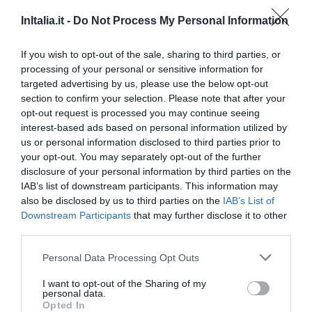
InItalia.it -
Do Not Process My Personal Information
ТАРИФЫ
Этот отель предлагает СПЕЦИАЛЬНЫЕ ТАРИФЫ InItalia Club!
If you wish to opt-out of the sale, sharing to third parties, or
Lloyd Hotel
processing of your personal or sensitive information for
targeted advertising by us, please use the below opt-out
section to confirm your selection. Please note that after your
7.65 km
от центра
opt-out request is processed you may continue seeing
Потрясающе
8.6
/10
interest-based ads based on personal information utilized by
ТАРИФЫ
us or personal information disclosed to third parties prior to
your opt-out. You may separately opt-out of the further
Best Western Hotel Major
disclosure of your personal information by third parties on the
IAB’s list of downstream participants. This information may
7.76 km
also be disclosed by us to third parties on the
IAB’s List of
от центра
Downstream Participants
that may further disclose it to other
Превосходно
9
/10
third parties.
ТАРИФЫ
Personal Data Processing Opt Outs
Comtur Hotel
I want to opt-out of the Sharing of my
personal data.
8.44 km
от центра
Opted In