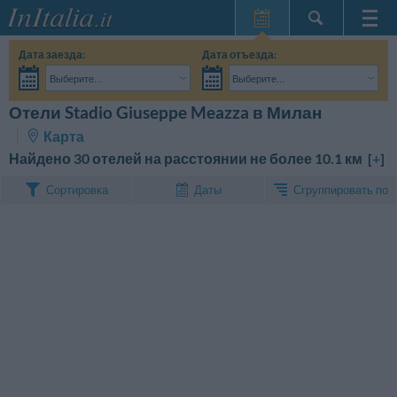
Главная
Дата заезда:
Дата отъезда:
Мои
Выберите...
Выберите...
бронирования
Взрослые:
Точные даты поездки мне пока не известны
Дети:
Отели Stadio Giuseppe Meazza в Милан
Поиск
InItalia Club
Карта
Язык
Найдено 30 отелей на расстоянии не более 10.1 км [
+
]
Сгруппировать по
Сортировка
Даты