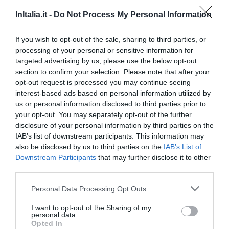
Потрясающе
8.7
/10
InItalia.it -
Do Not Process My Personal Information
ТАРИФЫ
If you wish to opt-out of the sale, sharing to third parties, or
Palazzo Segreti
processing of your personal or sensitive information for
targeted advertising by us, please use the below opt-out
section to confirm your selection. Please note that after your
5.00 km
opt-out request is processed you may continue seeing
Великолепно
9.9
/10
interest-based ads based on personal information utilized by
ТАРИФЫ
us or personal information disclosed to third parties prior to
your opt-out. You may separately opt-out of the further
Hotel Pierre Milano
disclosure of your personal information by third parties on the
IAB’s list of downstream participants. This information may
4.79 km
also be disclosed by us to third parties on the
IAB’s List of
Downstream Participants
that may further disclose it to other
Хорошо
7.8
/10
third parties.
ТАРИФЫ
Personal Data Processing Opt Outs
Hotel Galileo
I want to opt-out of the Sharing of my
personal data.
5.98 km
Opted In