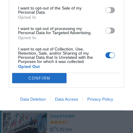
Великолепно
9.5
/10
I want to opt-out of the Sale of my
ТАРИФЫ
Personal Data.
Opted In
Eco-Hotel La Residenza
I want to opt-out of processing my
Personal Data for Targeted Advertising.
5.59 km
Opted In
Потрясающе
8.9
/10
I want to opt-out of Collection, Use,
ТАРИФЫ
Retention, Sale, and/or Sharing of my
Personal Data that Is Unrelated with the
Purposes for which it was collected.
Opted Out
Residence Lepontina
CONFIRM
4.93 km
Превосходно
9
/10
ТАРИФЫ
Data Deletion
Data Access
Privacy Policy
Этот отель предлагает СПЕЦИАЛЬНЫЕ ТАРИФЫ InItalia Club!
Lloyd Hotel
5.92 km