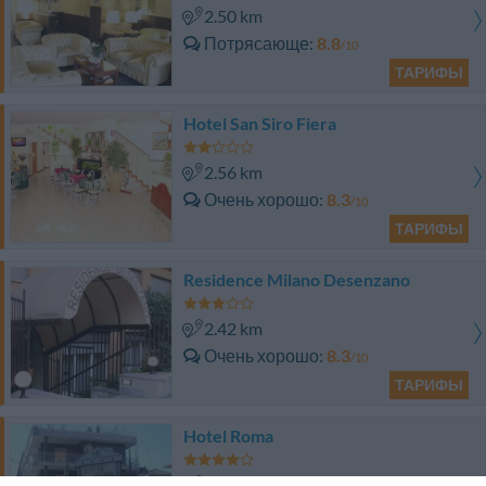
2.50 km
Потрясающе
8.8
/10
ТАРИФЫ
Hotel San Siro Fiera
2.56 km
Очень хорошо
8.3
/10
ТАРИФЫ
Residence Milano Desenzano
2.42 km
Очень хорошо
8.3
/10
ТАРИФЫ
Hotel Roma
4.91 km