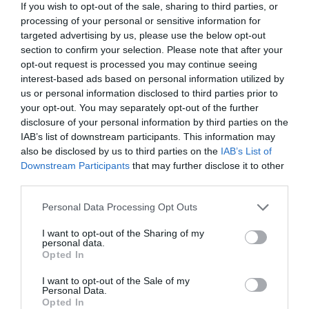
По запросу предоставляются номера с балконом, с которого
If you wish to opt-out of the sale, sharing to third parties, or
открывается панорамный вид.
processing of your personal or sensitive information for
Отель располагает номерами для курящих и некурящих, 3 номерами
targeted advertising by us, please use the below opt-out
для гостей с ограниченными физическими возможностями, а также
section to confirm your selection. Please note that after your
номерами с отделкой из материалов, не вызывающих аллергии.
opt-out request is processed you may continue seeing
По запросу и за дополнительную плату предоставляется
interest-based ads based on personal information utilized by
обслуживание в номерах и напитки в мини-баре.
us or personal information disclosed to third parties prior to
Свободные номера: Двухместный, Трехместный, Двухместный Superior
your opt-out. You may separately opt-out of the further
с двуспальной кроватью, Двухместный Deluxe для одноместного
disclosure of your personal information by third parties on the
размещения.
IAB’s list of downstream participants. This information may
also be disclosed by us to third parties on the
IAB’s List of
Downstream Participants
that may further disclose it to other
Услуги, включенные в стоимость
third parties.
Допускается размещение с
Допускается размещение с
Personal Data Processing Opt Outs
Ресторан и бар
животными
мелкими животными
Игровая детская комната
Игровая комната
I want to opt-out of the Sharing of my
В баре рядом со стойкой регистрации и в уютной гостиной гости могут
personal data.
Кондиционер в общих
Консьерж
Описание зала переговоров/
насладиться великолепными аперитивами и коктейлями в спокойной
Opted In
помещениях
Круглосуточная стойка
приятной обстановке.
конференц-зала/конгресс-зала
регистрации
I want to opt-out of the Sale of my
Лифт
Многоязычный персонал
Ресторан, расположенный недалеко от отеля, предлагает гостям
Personal Data.
Отель располагает конференц-залом, оснащенным современным
отведать традиционные блюда местной и интернациональной кухни в
Сейф
Стоянка на крытой парковке
Услуги за отдельную плату
Opted In
оборудованием (аудиовизуальная система, видеопроектор с высокой
непринужденной семейной атмосфере.
отеля