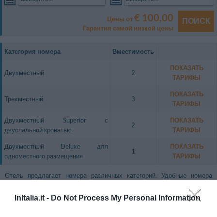
€ 100,00
Цены от
ПОИСК
Гарантия самой низкой цены
Категория номера
Вместимость
ПОКАЗАТЬ
Двухместный
2
ТАРИФЫ
ПОКАЗАТЬ
Трехместный
3
ТАРИФЫ
Двухместный Superior с
ПОКАЗАТЬ
2
двуспальной кроватью
ТАРИФЫ
Двухместный Deluxe для
ПОКАЗАТЬ
1
одноместного размещения
ТАРИФЫ
Отель предлагает номера различных категорий. Удобные номера
обставлены в современном стиле и оснащены системой климат-
контроля с индивидуальным управлением.
InItalia.it -
Do Not Process My Personal Information
В номерах: мини-бар, телефон, сейф.