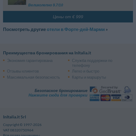
Великолепно 9.7/10
Цены от € 999
Посмотреть другие
отели в Фортe-дeй-Марми
»
Преимущества бронирования на InItalia.it
Экономия гарантирована
Служба поддержки по
телефону
Отзывы клиентов
Легко и быстро
Максимальная безопасность
Карты и маршруты
Безопасное бронирование
Нажмите сюда для проверки
InItalia.it Srl
Copyright © 1997-2026
VAT 08320750964
Все права защищены