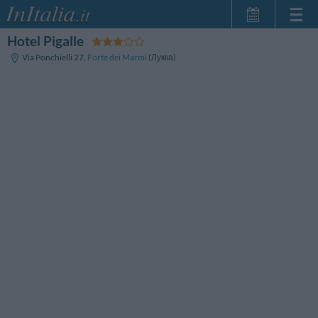
Hotel Pigalle
Главная
Via Ponchielli 27
,
Forte dei Marmi
(Лукка)
Мои
бронирования
InItalia Club
Язык