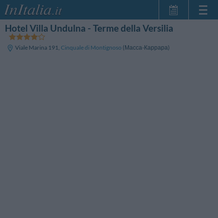
Hotel Villa Undulna - Terme della Versilia
Главная
Мои
Viale Marina 191
,
Cinquale di Montignoso
(Масса-Каррара)
бронирования
InItalia Club
Язык