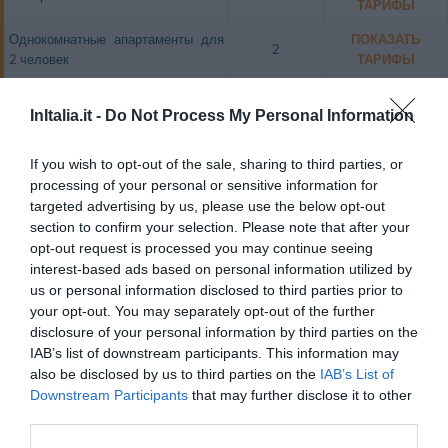
ТАРИФЫ
Однокомнатные апартаменты для
ПОКАЗАТЬ
2
2 человек
ТАРИФЫ
Двухкомнатные апартаменты для 2
ПОКАЗАТЬ
2
человек
ТАРИФЫ
InItalia.it -
Do Not Process My Personal Information
Трехкомнатные апартаменты для 4
ПОКАЗАТЬ
4
If you wish to opt-out of the sale, sharing to third parties, or
человек
ТАРИФЫ
processing of your personal or sensitive information for
Семейный номер (2 взрослых + 1
ПОКАЗАТЬ
targeted advertising by us, please use the below opt-out
3
ребенок)
ТАРИФЫ
section to confirm your selection. Please note that after your
opt-out request is processed you may continue seeing
Семейный номер (2 взрослых + 2
ПОКАЗАТЬ
4
interest-based ads based on personal information utilized by
ребенка)
ТАРИФЫ
us or personal information disclosed to third parties prior to
your opt-out. You may separately opt-out of the further
Отель предлагает 54 номера различных категорий (двухместных или
Suite) и 9 апартаментов, отделанных ценными породами мрамора, с
disclosure of your personal information by third parties on the
ванной комнатой, большими окнами и террасами с видом на море или
IAB’s list of downstream participants. This information may
Апуанские Альпы.
also be disclosed by us to third parties on the
IAB’s List of
Свободные номера: Двухместный с двуспальной кроватью,
Downstream Participants
that may further disclose it to other
Двухместный для одноместного размещения, Двухместный Suite с
third parties.
двуспальной кроватью, Трехместный Suite, Четырехместный Suite,
Однокомнатные апартаменты для 2 человек, Двухкомнатные