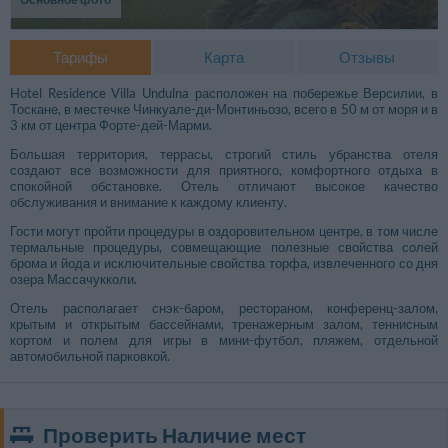
Тарифы
Карта
Отзывы
Hotel Residence Villa Undulna расположен на побережье Версилии, в
Тоскане, в местечке Чинкуале-ди-Монтиньозо, всего в 50 м от моря и в
3 км от центра Форте-дей-Марми.
Большая территория, террасы, строгий стиль убранства отеля
создают все возможности для приятного, комфортного отдыха в
спокойной обстановке. Отель отличают высокое качество
обслуживания и внимание к каждому клиенту.
Гости могут пройти процедуры в оздоровительном центре, в том числе
термальные процедуры, совмещающие полезные свойства солей
брома и йода и исключительные свойства торфа, извлеченного со дня
озера Массачукколи.
Отель располагает снэк-баром, рестораном, конференц-залом,
крытым и открытым бассейнами, тренажерным залом, теннисным
кортом и полем для игры в мини-футбол, пляжем, отдельной
автомобильной парковкой.
Проверить Наличие мест