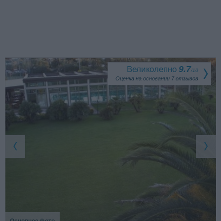
Великолепно
9.7
/
10
Оценка на основании
7
отзывов
Основное фото