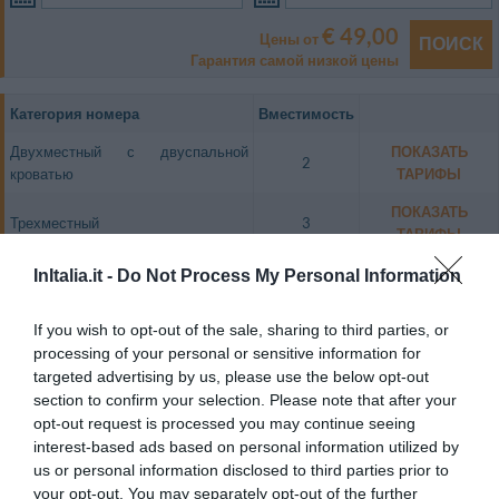
€ 49,00
Цены от
ПОИСК
Гарантия самой низкой цены
Категория номера
Вместимость
Двухместный с двуспальной
ПОКАЗАТЬ
2
кроватью
ТАРИФЫ
ПОКАЗАТЬ
Трехместный
3
ТАРИФЫ
Двухместный для одноместного
ПОКАЗАТЬ
InItalia.it -
Do Not Process My Personal Information
1
размещения
ТАРИФЫ
If you wish to opt-out of the sale, sharing to third parties, or
Номера оформлены в простом функциональном стиле, что делает
processing of your personal or sensitive information for
отель Serena удачным местом для полноценного отдыха в приятной
обстановке.
targeted advertising by us, please use the below opt-out
section to confirm your selection. Please note that after your
Свободные номера: Двухместный с двуспальной кроватью,
opt-out request is processed you may continue seeing
Трехместный, Двухместный для одноместного размещения.
interest-based ads based on personal information utilized by
us or personal information disclosed to third parties prior to
your opt-out. You may separately opt-out of the further