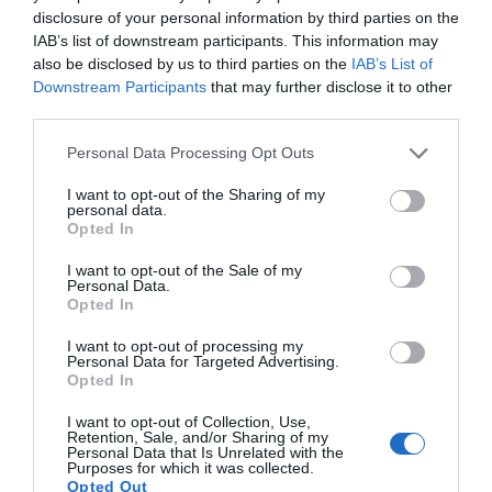
Услуги, включенные в стоимость
disclosure of your personal information by third parties on the
IAB’s list of downstream participants. This information may
Допускается размещение с
Доступ в Интернет
Ресторан и бар
also be disclosed by us to third parties on the
IAB’s List of
мелкими животными
Интернет-уголок
Downstream Participants
that may further disclose it to other
Кондиционер в общих
Консьерж
Огромные окна зала ресторана выходят на чудесный парк.
third parties.
помещениях
Лифт
Услуги за отдельную плату
Маршруты для велосипедных
Многоязычный персонал
Ресторан пользуется заслуженным признанием клиентов благодаря
Personal Data Processing Opt Outs
прогулок
изысканным аппетитным блюдам и любезности персонала. По утрам
Обмен валюты
Бар
Гараж на парковке отеля
сервируется традиционный завтрак, включающий разнообразные
Характеристики отеля
Порт
Прокат велосипедов
Детский сад /Детский лагерь
Диетическая кухня
продукты; на обед и ужин предлагаются блюда итальянской и местной
I want to opt-out of the Sharing of my
Свежая пресса
Сейф
Кафе
Международная кухня
кухни.
personal data.
Gay Friendly
Бизнес-отель
ТВ-зал
Трансфер из/до порта
Opted In
Пункт первой помощи
Ресторан
Напротив моря
Недавно отреставрирован
Трансфер от/до пляжа
Туристическая информация
Ресторан для групп
Традиционная местная кухня
Номера для курящих
Номера для некурящих
Услуга приема-передачи
Услуги ксерокопирования
I want to opt-out of the Sale of my
Трансфер из/до аэропорта
Трансфер из/до выставочного
факсов
Personal Data.
Парк
Семейные номера
Хранение багажа
комплекса
Opted In
Старинное здание
Читальный зал
Экспресс-регистрация заезда и
Упакованный ланч
отъезда
I want to opt-out of processing my
Personal Data for Targeted Advertising.
Opted In
I want to opt-out of Collection, Use,
Retention, Sale, and/or Sharing of my
Personal Data that Is Unrelated with the
Purposes for which it was collected.
Opted Out