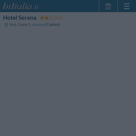
Hotel Serena
Главная
Via L. Fazio 5
,
Varazze
(Савона)
Мои
бронирования
InItalia Club
Язык