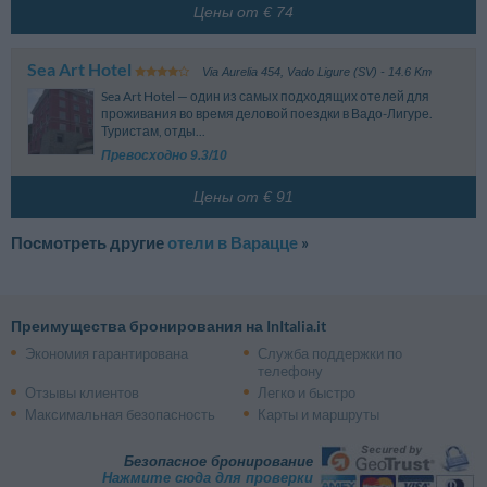
Цены от € 74
Sea Art Hotel
Via Aurelia 454
,
Vado Ligure (SV)
- 14.6 Km
Sea Art Hotel — один из самых подходящих отелей для
проживания во время деловой поездки в Вадо-Лигуре.
Туристам, отды...
Превосходно 9.3/10
Цены от € 91
Посмотреть другие
отели в Вараццe
»
Преимущества бронирования на InItalia.it
Экономия гарантирована
Служба поддержки по
телефону
Отзывы клиентов
Легко и быстро
Максимальная безопасность
Карты и маршруты
Безопасное бронирование
Нажмите сюда для проверки