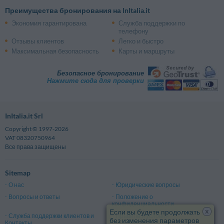
Преимущества бронирования на InItalia.it
Экономия гарантирована
Служба поддержки по
телефону
Отзывы клиентов
Легко и быстро
Максимальная безопасность
Карты и маршруты
Безопасное бронирование
Нажмите сюда для проверки
InItalia.it Srl
Copyright © 1997-2026
VAT 08320750964
Все права защищены
Sitemap
О нас
Юридические вопросы
Вопросы и ответы
Положение о
конфиденциальности
x
Если вы будете продолжать
Служба поддержки клиентов и
Правила и условия
без изменения параметров
Контакты