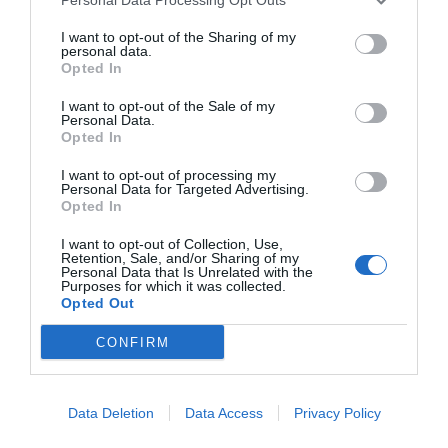
ТАРИФЫ
I want to opt-out of the Sharing of my
personal data.
Opted In
Этот отель предлагает СПЕЦИАЛЬНЫЕ ТАРИФЫ InItalia Club!
Hotel Pigalle
I want to opt-out of the Sale of my
Personal Data.
Opted In
Потрясающе
8.9
/10
I want to opt-out of processing my
Personal Data for Targeted Advertising.
ТАРИФЫ
Opted In
Hotel Airone
I want to opt-out of Collection, Use,
Retention, Sale, and/or Sharing of my
Personal Data that Is Unrelated with the
Purposes for which it was collected.
0 Отзывы
Opted Out
ТАРИФЫ
CONFIRM
Mondial Resort & SPA
Data Deletion
Data Access
Privacy Policy
Превосходно
9.4
/10