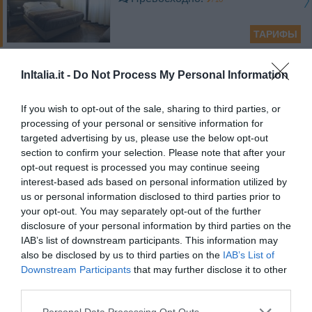
ТАРИФЫ
Hotel Excelsior
InItalia.it -
Do Not Process My Personal Information
Великолепно
9.5
/10
If you wish to opt-out of the sale, sharing to third parties, or
processing of your personal or sensitive information for
ТАРИФЫ
targeted advertising by us, please use the below opt-out
section to confirm your selection. Please note that after your
Hotel Dany
opt-out request is processed you may continue seeing
interest-based ads based on personal information utilized by
us or personal information disclosed to third parties prior to
Потрясающе
8.6
/10
your opt-out. You may separately opt-out of the further
disclosure of your personal information by third parties on the
ТАРИФЫ
IAB’s list of downstream participants. This information may
also be disclosed by us to third parties on the
IAB’s List of
Villa Belverde
Downstream Participants
that may further disclose it to other
0 Отзывы
third parties.
Personal Data Processing Opt Outs