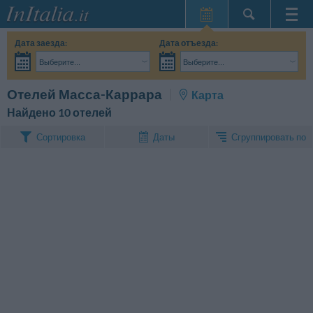
Главная
Дата заезда:
Дата отъезда:
Мои
Выберите...
Выберите...
бронирования
Взрослые:
Точные даты поездки мне пока не известны
Дети:
Поиск
Отелей Масса-Каррара
Карта
InItalia Club
Найдено 10 отелей
Язык
Сгруппировать по
Сортировка
Даты