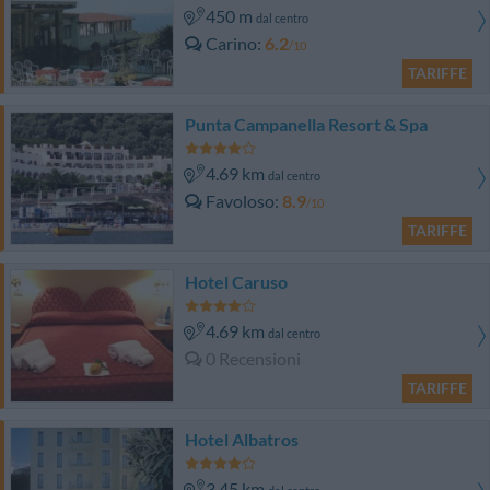
450 m
dal centro
Carino
6.2
/10
TARIFFE
Punta Campanella Resort & Spa
4.69 km
dal centro
Favoloso
8.9
/10
TARIFFE
Hotel Caruso
4.69 km
dal centro
0 Recensioni
TARIFFE
Hotel Albatros
3.45 km