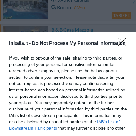
dal centro
Buono
7.2
/10
TARIFFE
B & B Casa Mazzola
3.51 km
dal centro
InItalia.it -
Do Not Process My Personal Information
0 Recensioni
If you wish to opt-out of the sale, sharing to third parties, or
TARIFFE
processing of your personal or sensitive information for
targeted advertising by us, please use the below opt-out
Relais Francesca
section to confirm your selection. Please note that after your
3.52 km
dal centro
opt-out request is processed you may continue seeing
0 Recensioni
interest-based ads based on personal information utilized by
us or personal information disclosed to third parties prior to
TARIFFE
your opt-out. You may separately opt-out of the further
disclosure of your personal information by third parties on the
IAB’s list of downstream participants. This information may
Bellaria Relais
also be disclosed by us to third parties on the
IAB’s List of
4.37 km
dal centro
Downstream Participants
that may further disclose it to other
0 Recensioni
third parties.