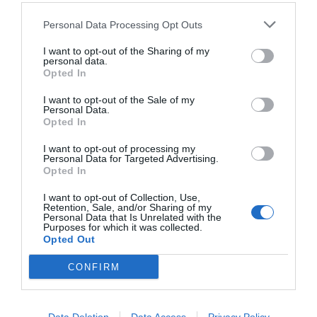
TARIFFE
Personal Data Processing Opt Outs
I want to opt-out of the Sharing of my
Santa Elisabetta
personal data.
3.57 km
Opted In
dal centro
0 Recensioni
I want to opt-out of the Sale of my
Personal Data.
Opted In
TARIFFE
I want to opt-out of processing my
Gli Ulivi
Personal Data for Targeted Advertising.
Opted In
3.08 km
dal centro
0 Recensioni
I want to opt-out of Collection, Use,
Retention, Sale, and/or Sharing of my
Personal Data that Is Unrelated with the
Purposes for which it was collected.
TARIFFE
Opted Out
Hotel Villa Gabrisa
CONFIRM
9.19 km
dal centro
Eccezionale
9.9
/10