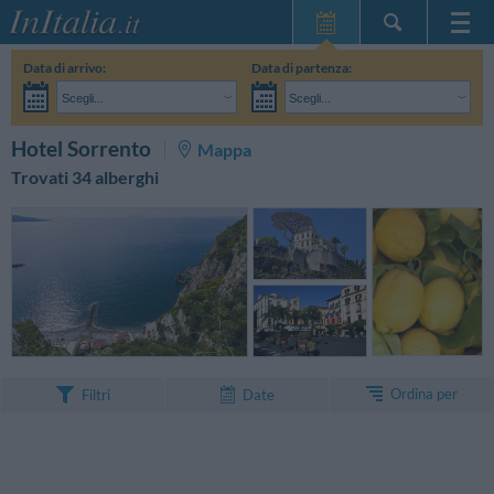
Home Page
Data di arrivo:
Data di partenza:
Le mie Prenotazioni
Scegli...
Scegli...
InItalia Club
Adulti:
Non ho ancora deciso le date del mio soggiorno
Bambini:
CERCA
Hotel Sorrento
Mappa
Lingua
Trovati 34 alberghi
Ordina per
Filtri
Date