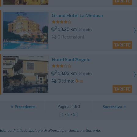
TARIFFE
Grand Hotel La Medusa
13.20 km
dal centro
0 Recensioni
TARIFFE
Hotel Sant'Angelo
13.03 km
dal centro
Ottimo
8
/10
TARIFFE
Pagina 2 di 3
Precedente
Successiva
[
1
-
2
-
3
]
Elenco di tutte le tipologie di alberghi per dormire a Sorrento: