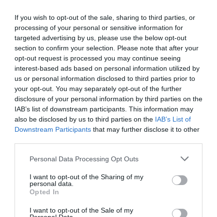
0 Recensioni
TARIFFE
If you wish to opt-out of the sale, sharing to third parties, or
processing of your personal or sensitive information for
targeted advertising by us, please use the below opt-out
Villa Palmentiello
section to confirm your selection. Please note that after your
opt-out request is processed you may continue seeing
9.33 km
dal centro
interest-based ads based on personal information utilized by
Eccezionale
9.6
/10
us or personal information disclosed to third parties prior to
TARIFFE
your opt-out. You may separately opt-out of the further
disclosure of your personal information by third parties on the
Grand Hotel Le Galassie
IAB’s list of downstream participants. This information may
also be disclosed by us to third parties on the
IAB’s List of
Downstream Participants
that may further disclose it to other
9.42 km
dal centro
third parties.
Eccezionale
9.9
/10
TARIFFE
Personal Data Processing Opt Outs
I want to opt-out of the Sharing of my
Sharon House
personal data.
Opted In
7.46 km
dal centro
I want to opt-out of the Sale of my
0 Recensioni