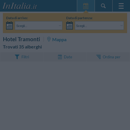
Home Page
Data di arrivo:
Data di partenza:
Le mie Prenotazioni
Scegli...
Scegli...
InItalia Club
Adulti:
Non ho ancora deciso le date del mio soggiorno
Bambini:
CERCA
Hotel Tramonti
Mappa
Lingua
Trovati 35 alberghi
Ordina per
Filtri
Date