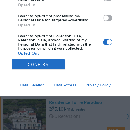
Personal Data.
TARIFFE
Opted In
I want to opt-out of processing my
Hotel Villa Romana
Personal Data for Targeted Advertising.
Opted In
5.12 km
dal centro
I want to opt-out of Collection, Use,
0 Recensioni
Retention, Sale, and/or Sharing of my
Personal Data that Is Unrelated with the
TARIFFE
Purposes for which it was collected.
Opted Out
Minihotel Iris
CONFIRM
3.47 km
dal centro
0 Recensioni
Data Deletion
Data Access
Privacy Policy
TARIFFE
Residence Torre Paradiso
5.10 km
dal centro
0 Recensioni