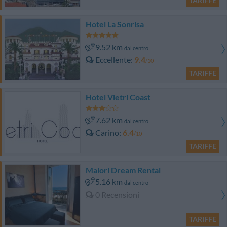
TARIFFE
Hotel La Sonrisa
9.52 km
dal centro
Eccellente
9.4
/10
TARIFFE
Hotel Vietri Coast
7.62 km
dal centro
Carino
6.4
/10
TARIFFE
Maiori Dream Rental
5.16 km
dal centro
0 Recensioni
TARIFFE