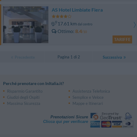
AS Hotel Limbiate Fiera
17.61 km
dal centro
Ottimo
8.4
/10
TARIFFE
Pagina 1 di 2
Precedente
Successiva
Perché prenotare con InItalia.it?
Risparmio Garantito
Assistenza Telefonica
Giudizi degli Ospiti
Semplice e Veloce
Massima Sicurezza
Mappe e Itinerari
Prenotazioni Sicure
Clicca qui per verificare