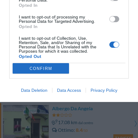
Personal Data.
TARIFFE
Opted In
I want to opt-out of processing my
Il Loggiato Dei Serviti
Personal Data for Targeted Advertising.
Opted In
17.13 km
dal centro
I want to opt-out of Collection, Use,
Ottimo
8.4
/10
Retention, Sale, and/or Sharing of my
Personal Data that Is Unrelated with the
TARIFFE
Purposes for which it was collected.
Opted Out
Helios Hotel
CONFIRM
16.09 km
dal centro
Ottimo
8.2
/10
Data Deletion
Data Access
Privacy Policy
TARIFFE
Albergo Da Angela
17.08 km
dal centro
Ottimo
8.4
/10