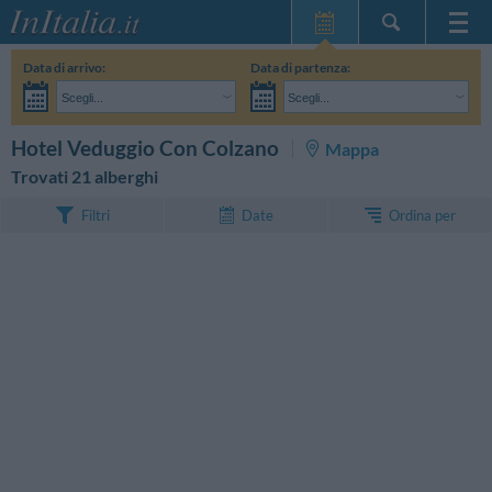
Home Page
Data di arrivo:
Data di partenza:
Le mie Prenotazioni
Scegli...
Scegli...
InItalia Club
Adulti:
Non ho ancora deciso le date del mio soggiorno
Bambini:
CERCA
Hotel Veduggio Con Colzano
Mappa
Lingua
Trovati 21 alberghi
Ordina per
Filtri
Date