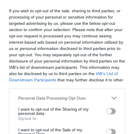
Eccellente
9.1
/10
TARIFFE
If you wish to opt-out of the sale, sharing to third parties, or
processing of your personal or sensitive information for
targeted advertising by us, please use the below opt-out
AS Hotel dei Giovi
section to confirm your selection. Please note that after your
opt-out request is processed you may continue seeing
14.38 km
dal centro
interest-based ads based on personal information utilized by
Ottimo
8.4
/10
us or personal information disclosed to third parties prior to
TARIFFE
your opt-out. You may separately opt-out of the further
disclosure of your personal information by third parties on the
Hotel Metropole Suisse Au Lac
IAB’s list of downstream participants. This information may
also be disclosed by us to third parties on the
IAB’s List of
Downstream Participants
that may further disclose it to other
16.99 km
dal centro
third parties.
Favoloso
8.7
/10
TARIFFE
Personal Data Processing Opt Outs
I want to opt-out of the Sharing of my
Albergo Le Due Corti
personal data.
Opted In
16.31 km
dal centro
I want to opt-out of the Sale of my
Eccellente
9.3
/10