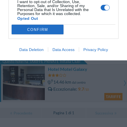
Eccellente
9.2
I want to opt-out of Collection, Use,
/10
Retention, Sale, and/or Sharing of my
TARIFFE
Personal Data that Is Unrelated with the
Purposes for which it was collected.
Opted Out
Hotel Poli
CONFIRM
13.72 km
dal centro
Eccellente
9.1
/10
Data Deletion
Data Access
Privacy Policy
TARIFFE
Questo hotel ha TARIFFE PRIVATE InItalia Club!
Hotel Motel Galaxy
14.46 km
dal centro
Eccezionale
9.7
/10
TARIFFE
Pagina 1 di 1
Precedente
Successiva