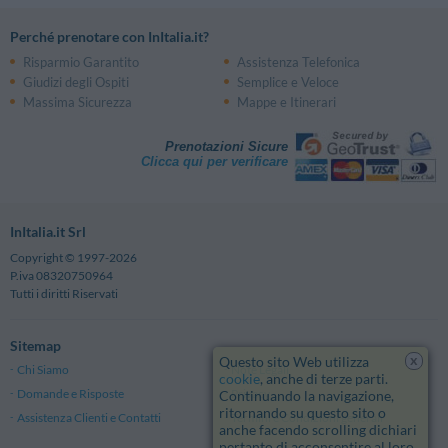
Perché prenotare con InItalia.it?
Risparmio Garantito
Assistenza Telefonica
Giudizi degli Ospiti
Semplice e Veloce
Massima Sicurezza
Mappe e Itinerari
Prenotazioni Sicure
Clicca qui per verificare
InItalia.it Srl
Copyright © 1997-2026
P.iva 08320750964
Tutti i diritti Riservati
Sitemap
x
Questo sito Web utilizza
Chi Siamo
Note Legali
cookie
, anche di terze parti.
Domande e Risposte
Privacy
Continuando la navigazione,
ritornando su questo sito o
Assistenza Clienti e Contatti
Termini e Condizioni generali
anche facendo scrolling dichiari
pertanto di acconsentire al loro