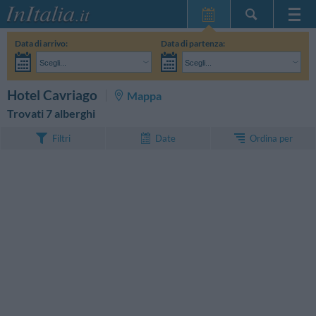
Home Page
Data di arrivo:
Data di partenza:
Le mie Prenotazioni
Scegli...
Scegli...
InItalia Club
Adulti:
Non ho ancora deciso le date del mio soggiorno
Bambini:
CERCA
Hotel Cavriago
Mappa
Lingua
Trovati 7 alberghi
Ordina per
Filtri
Date