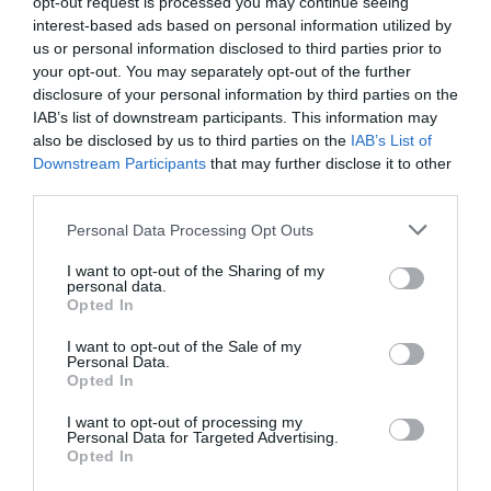
opt-out request is processed you may continue seeing
0 Recensioni
interest-based ads based on personal information utilized by
us or personal information disclosed to third parties prior to
TARIFFE
your opt-out. You may separately opt-out of the further
disclosure of your personal information by third parties on the
Hotel Conte Verde
IAB’s list of downstream participants. This information may
also be disclosed by us to third parties on the
IAB’s List of
5.22 km
dal centro
Downstream Participants
that may further disclose it to other
Eccezionale
9.7
/10
third parties.
TARIFFE
Personal Data Processing Opt Outs
Relais Delle Vele
I want to opt-out of the Sharing of my
personal data.
Opted In
9.21 km
dal centro
Eccellente
9
/10
I want to opt-out of the Sale of my
Personal Data.
TARIFFE
Opted In
Hotel Europa
I want to opt-out of processing my
Personal Data for Targeted Advertising.
Opted In
9.33 km
dal centro