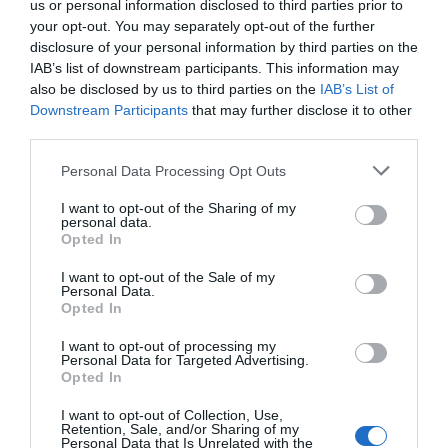
Minibar, Safe und einem eigenen Bad ausgestattet.
us or personal information disclosed to third parties prior to
your opt-out. You may separately opt-out of the further
Zimmer für Gäste mit eingeschränkter Mobilität sind verfügbar.
disclosure of your personal information by third parties on the
Verfügbare Zimmer: Einzelzimmer, Zweibettzimmer, Doppelbettzimmer,
IAB’s list of downstream participants. This information may
Dreibettzimmer, Vierbettzimmer, Zweibettzimmer mit Nutzung als
also be disclosed by us to third parties on the
IAB’s List of
Einzelzimmer, Zweibettzimmer Superior mit Nutzung als Einzelzimmer.
Downstream Participants
that may further disclose it to other
third parties.
Im Preis inbegriffene Leistungen
Personal Data Processing Opt Outs
Aufzug
Cafeteria
I want to opt-out of the Sharing of my
Restaurant und Bar
personal data.
Fahrradverleih
Fax - Service
Opted In
Fernsehzimmer
Fotokopier - Service
Das Hotel verfügt über einen Barbereich, in dem sich Gäste entspannte
Gepäckaufbewahrung
Haustiere werden akzeptiert
Leistungen gegen Bezahlung
Momente gönnen können.
I want to opt-out of the Sale of my
Internet-Anschluss
Kleinere Haustiere werden
Personal Data.
akzeptiert
Opted In
Überdachter Hotelparkplatz
Abholung und Übergabe des
Klimaanlage in den
Lesezimmer
Merkmale des Hotels
Wagens
Gemeinschaftsräumen
Mehrsprachiges Personal
Angeln
Arzt vor Ort
I want to opt-out of processing my
Personal Data for Targeted Advertising.
Portier
Radfahren
Allergiker-Zimmer
Barrierefreier Zugang
Ausflüge
Autovermietung
Opted In
Radwege
Rasches Ein- und Auschecken
Behindertengerechte Zimmer
Business-Hotel
Bügeldienst
Baby Sitter - Service
Rezeption - rund um die Uhr
Safe
Familienzimmer
Gay Friendly
Bar
Bowling
I want to opt-out of Collection, Use,
Schuhputzer
Tageszeitungen
Historisches Gebäude
Kultstätte
Dolmetscher- Service
Essen für Gruppen
Retention, Sale, and/or Sharing of my
Touristen- Informationen
Kürzlich renoviert
Nichtraucherzimmer
Personal Data that Is Unrelated with the
Fitness-Center/ Sporthalle
Friseur /Coiffeur