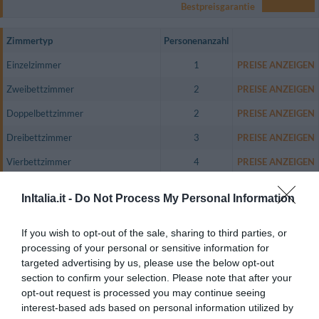
Bestpreisgarantie
Zimmertyp
Personenanzahl
Einzelzimmer
1
PREISE ANZEIGEN
Zweibettzimmer
2
PREISE ANZEIGEN
Doppelbettzimmer
2
PREISE ANZEIGEN
Dreibettzimmer
3
PREISE ANZEIGEN
Vierbettzimmer
4
PREISE ANZEIGEN
Zweibettzimmer mit Nutzung als
1
PREISE ANZEIGEN
InItalia.it -
Do Not Process My Personal Information
Einzelzimmer
Zweibettzimmer Superior mit
1
PREISE ANZEIGEN
If you wish to opt-out of the sale, sharing to third parties, or
Nutzung als Einzelzimmer
processing of your personal or sensitive information for
targeted advertising by us, please use the below opt-out
Die geräumigen, lärmisolierten Zimmer des Hauses sind mit
section to confirm your selection. Please note that after your
Kirschholzmöbeln und Tonfliesenböden eingerichtet und in warmen
Pastelltönen gehalten.
opt-out request is processed you may continue seeing
interest-based ads based on personal information utilized by
Alle Zimmer sind mit Klimaanlage, Direktwahltelefon, Satellitenfernsehen,