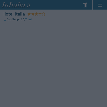
Hotel Italia
Startseite
Via Geppa 15
,
Triest
Meine
Reservierungen
InItalia Club
Sprache