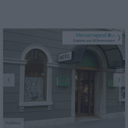
Hervorragend
9
/
10
Ergebnis aus
68
Bewertungen
Profilfoto