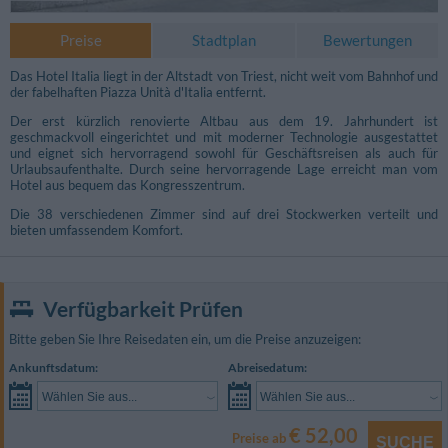
Preise
Stadtplan
Bewertungen
Das Hotel Italia liegt in der Altstadt von Triest, nicht weit vom Bahnhof und
der fabelhaften Piazza Unità d'Italia entfernt.
Der erst kürzlich renovierte Altbau aus dem 19. Jahrhundert ist
geschmackvoll eingerichtet und mit moderner Technologie ausgestattet
und eignet sich hervorragend sowohl für Geschäftsreisen als auch für
Urlaubsaufenthalte. Durch seine hervorragende Lage erreicht man vom
Hotel aus bequem das Kongresszentrum.
Die 38 verschiedenen Zimmer sind auf drei Stockwerken verteilt und
bieten umfassendem Komfort.
Verfügbarkeit Prüfen
Bitte geben Sie Ihre Reisedaten ein, um die Preise anzuzeigen:
Andere Fotos
Ankunftsdatum:
Abreisedatum:
Wählen Sie aus...
Wählen Sie aus...
€ 52,00
Preise ab
SUCHE