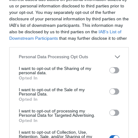
Très bien
8.2
/10
us or personal information disclosed to third parties prior to
PRIX
your opt-out. You may separately opt-out of the further
disclosure of your personal information by third parties on the
Best Western Metropoli
IAB’s list of downstream participants. This information may
also be disclosed by us to third parties on the
IAB’s List of
Downstream Participants
that may further disclose it to other
290 m
du centre
third parties.
Fabuleux
9.4
/10
PRIX
Personal Data Processing Opt Outs
I want to opt-out of the Sharing of my
Hotel Assarotti
personal data.
Opted In
380 m
du centre
I want to opt-out of the Sale of my
Superbe
8.5
/10
Personal Data.
Opted In
PRIX
I want to opt-out of processing my
Hotel Bellevue
Personal Data for Targeted Advertising.
Opted In
1.47 km
du centre
I want to opt-out of Collection, Use,
Très bien
8.1
Retention, Sale, and/or Sharing of my
/10