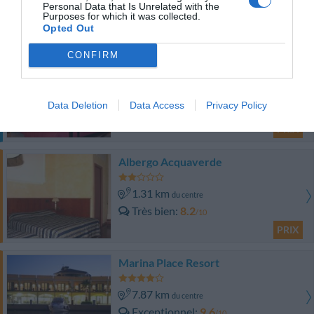
Personal Data that Is Unrelated with the
PRIX
Purposes for which it was collected.
Opted Out
Cet hôtel a des prix privés InItalia Club!
CONFIRM
Hotel Armonia
1.08 km
du centre
Data Deletion
Data Access
Privacy Policy
Bien
7.5
/10
PRIX
Albergo Acquaverde
1.31 km
du centre
Très bien
8.2
/10
PRIX
Marina Place Resort
7.87 km
du centre
Exceptionnel
9.6
/10