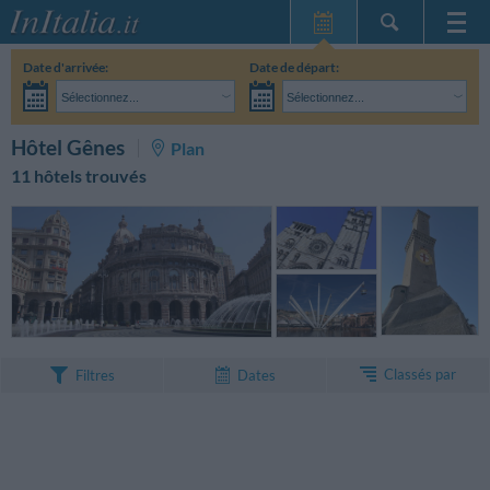
Page d'Accueil
Date d'arrivée:
Date de départ:
Mes réservations
Sélectionnez...
Sélectionnez...
InItalia Club
Adultes:
Je n'ai pas encore décidé des dates de mon séjour
Enfants:
RECHERCHEZ
Hôtel Gênes
Plan
Langue
11 hôtels trouvés
Classés par
Filtres
Dates