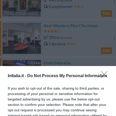
du centre
Exceptionnel
9.6
/10
PRIX
Best Western Plus City Hotel
300 m
du centre
Fabuleux
9.4
/10
PRIX
Hotel Helvetia
870 m
du centre
InItalia.it -
Do Not Process My Personal Information
Très bien
8.3
/10
PRIX
If you wish to opt-out of the sale, sharing to third parties, or
processing of your personal or sensitive information for
targeted advertising by us, please use the below opt-out
Locanda di Palazzo Cicala
section to confirm your selection. Please note that after your
opt-out request is processed you may continue seeing
680 m
du centre
interest-based ads based on personal information utilized by