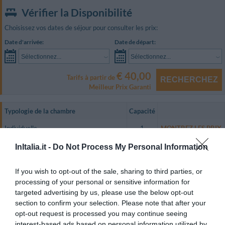
Vérifier la Disponibilité
Choisissez vos dates de séjour pour consulter les prix:
Date d'arrivée:
Date de départ:
Sélectionnez...
Sélectionnez...
€ 40,00
Tarifs à partir de
RECHERCHEZ
Meilleur Prix Garanti
Typologie de la chambre
Capacité
Individuelle
1
MONTREZ LES PRIX
Double avec grand lit
2
MONTREZ LES PRIX
InItalia.it -
Do Not Process My Personal Information
chambre familiale (2 adultes et 1 enfant)
3
MONTREZ LES PRIX
If you wish to opt-out of the sale, sharing to third parties, or
chambre familiale (2 adultes et 2 enfants)
4
MONTREZ LES PRIX
processing of your personal or sensitive information for
targeted advertising by us, please use the below opt-out
Tutte le 25 camere, curate nei dettagli, sono arredate con gusto
section to confirm your selection. Please note that after your
privilegiando colori soavi e arredamento vintage originale, alcune stanze
opt-out request is processed you may continue seeing
sono infatti dotate di mobili d’epoca per offrire al cliente l'emozione di
entrare in un regno di altri tempi.
interest-based ads based on personal information utilized by