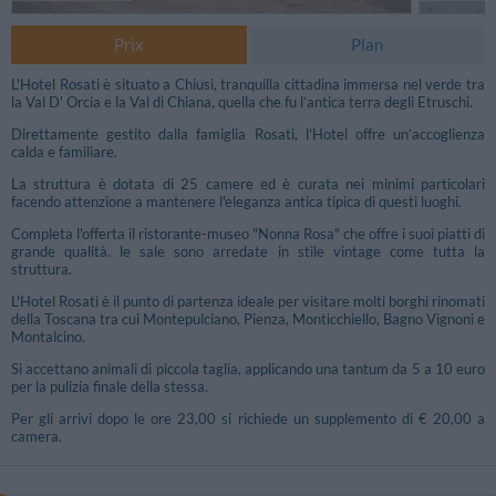
Prix
Plan
L'Hotel Rosati è situato a Chiusi, tranquilla cittadina immersa nel verde tra
la Val D' Orcia e la Val di Chiana, quella che fu l’antica terra degli Etruschi.
Direttamente gestito dalla famiglia Rosati, l'Hotel offre un’accoglienza
calda e familiare.
La struttura è dotata di 25 camere ed è curata nei minimi particolari
facendo attenzione a mantenere l'eleganza antica tipica di questi luoghi.
Completa l'offerta il ristorante-museo "Nonna Rosa" che offre i suoi piatti di
grande qualità. le sale sono arredate in stile vintage come tutta la
struttura.
L'Hotel Rosati è il punto di partenza ideale per visitare molti borghi rinomati
della Toscana tra cui Montepulciano, Pienza, Monticchiello, Bagno Vignoni e
Montalcino.
Si accettano animali di piccola taglia, applicando una tantum da 5 a 10 euro
Autres photos
per la pulizia finale della stessa.
Per gli arrivi dopo le ore 23,00 si richiede un supplemento di € 20,00 a
camera.