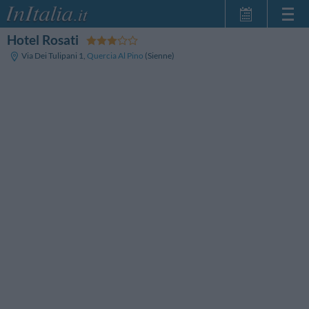
Hotel Rosati
Page d'Accueil
Via Dei Tulipani 1
,
Quercia Al Pino
(Sienne)
Mes réservations
InItalia Club
Langue