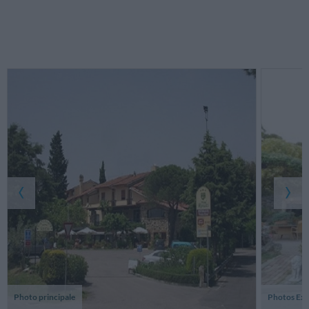
Photo principale
Photos Ext