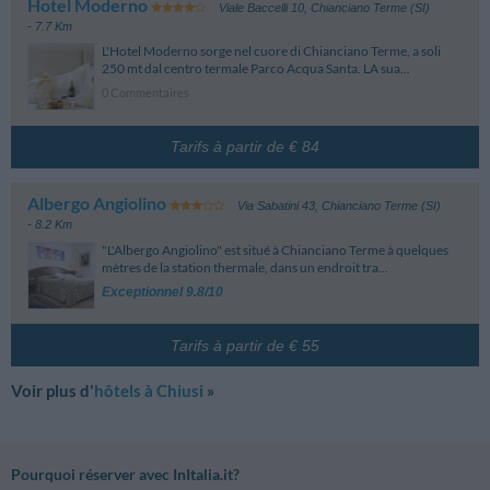
Hotel Moderno
Viale Baccelli 10
,
Chianciano Terme (SI)
- 7.7 Km
L'Hotel Moderno sorge nel cuore di Chianciano Terme, a soli
250 mt dal centro termale Parco Acqua Santa. LA sua...
0 Commentaires
Tarifs à partir de € 84
Albergo Angiolino
Via Sabatini 43
,
Chianciano Terme (SI)
- 8.2 Km
"L'Albergo Angiolino" est situé à Chianciano Terme à quelques
mètres de la station thermale, dans un endroit tra...
Exceptionnel 9.8/10
Tarifs à partir de € 55
Voir plus d'
hôtels à Chiusi
»
Pourquoi réserver avec InItalia.it?