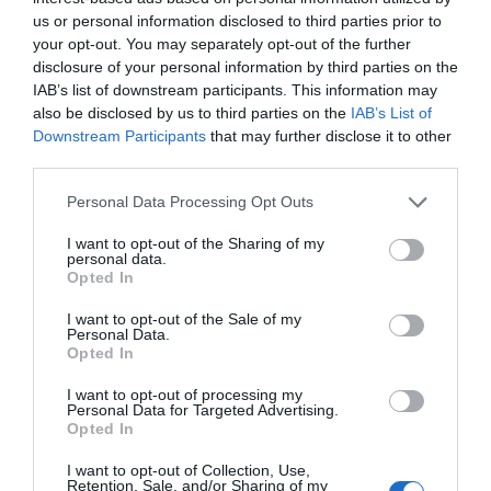
us or personal information disclosed to third parties prior to
Ogni camera dell’Hotel Rosati dispone di bagno privato, wi-fi, tv, telefono
your opt-out. You may separately opt-out of the further
con linea esterna diretta e aria condizionata.
disclosure of your personal information by third parties on the
Chambres disponibles: Individuelle, Double avec grand lit, chambre
IAB’s list of downstream participants. This information may
familiale (2 adultes et 1 enfant), chambre familiale (2 adultes et 2 enfants).
also be disclosed by us to third parties on the
IAB’s List of
Downstream Participants
that may further disclose it to other
third parties.
Services inclus dans le prix
Personal Data Processing Opt Outs
Bibliothèque
Centre Fitness / Salle de
Restaurant et Bar
gymnastique
I want to opt-out of the Sharing of my
Climatisation espaces communs
Connexion à Internet
personal data.
Fiore all'occhiello dell’Hotel è il ristorante-museo "Nonna Rosa" che
Opted In
Dépôt consigne bagages
Guichet excursions
Services payants
propone le migliori pietanze della cucina tipica toscana in una sala
Informations touristiques
Jardin d'enfants / Séjours pour
elegantemente arredata con oggetti d’epoca.
enfants
I want to opt-out of the Sale of my
Animaux acceptés
Animaux domestiques de petite
Personal Data.
Parking non couvert dans
Personnel multilingue
Cristina e Giorgio vi proporranno piatti caratterizzati da odori e sapori
Caractéristiques de l'hôtel
taille acceptés
Opted In
l’enceinte de l’hôtel
antichi con ingredienti naturali e genuini. Fra le specialità troverete pasta
Salle TV
Bar
Blanchisserie
fatta in casa, bistecche alla fiorentina, carni alla griglia, piatti di stagione e
Salle de jeux pour enfants
Salle de lecture
Chambres anti-allergiques
Chambres familiales
Cafétéria
Cuisine diététique
dolci casalinghi.
I want to opt-out of processing my
Personal Data for Targeted Advertising.
Chambres non-fumeur
Design hôtel
Cuisine typique locale
Excursions
Il ristorante "Nonna Rosa" è presente nelle guide della AIC dal 2008 ed è
Opted In
Gay Friendly
Jardin
Location auto
Lounge bar
specializzato anche nella preparazione di paste fatte in casa come
Parc jeux pour enfants
Récemment restructuré
Parcours en vélo
Pique-nique
tagliatelle, pappardelle, pici, pane e dolci seguendo le disposizioni delle
I want to opt-out of Collection, Use,
Terrasse
Vue Panoramique
normative vigenti.
Réceptions / Banquets /
Restaurant
Retention, Sale, and/or Sharing of my