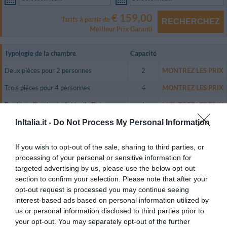
€ 159,00
Tarifs à partir de
RECHERCHEZ
Meilleur Prix Garanti
Typologie de la chambre
Capacité
Deux pièces pour 2 personnes
2
MONTREZ LES PRIX
Trois pièces pour 4 personnes
4
MONTREZ LES PRIX
Double utilisation Individuelle Deluxe
1
MONTREZ LES PRIX
Double Deluxe avec lits séparés
2
MONTREZ LES PRIX
InItalia.it -
Do Not Process My Personal Information
Le Relais Villa Angiolina met à la disposition des hôtes de confortables
If you wish to opt-out of the sale, sharing to third parties, or
chambres, réparties sur trois étages. Dotées d'une entrée indépendante,
processing of your personal or sensitive information for
elles donnent toutes sur le jardin ou sur les terrasses privées.
targeted advertising by us, please use the below opt-out
À la fois grandes et lumineuses, les chambres sont soignées dans les
section to confirm your selection. Please note that after your
moindres détails. Elles sont climatisées et équipées d'un téléphone avec
ligne directe, d'un minibar, d'un coffre-fort, d'une connexion Internet, d'une
opt-out request is processed you may continue seeing
TV couleur LCD et d'une salle de bain privée.
interest-based ads based on personal information utilized by
us or personal information disclosed to third parties prior to
Chambres disponibles: Deux pièces pour 2 personnes, Trois pièces pour 4
personnes, Double utilisation Individuelle Deluxe, Double Deluxe avec lits
your opt-out. You may separately opt-out of the further