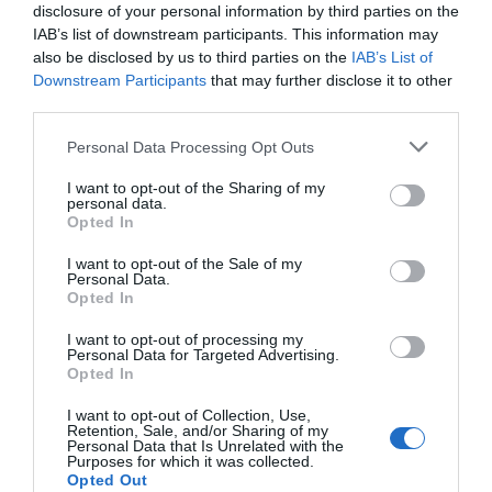
séparés.
disclosure of your personal information by third parties on the
IAB’s list of downstream participants. This information may
also be disclosed by us to third parties on the
IAB’s List of
Downstream Participants
that may further disclose it to other
Services inclus dans le prix
third parties.
Check in et check out rapides
Climatisation espaces communs
Restaurant et Bar
Personal Data Processing Opt Outs
Coffre-fort
Connexion à Internet
Informations touristiques
Personnel multilingue
Le copieux petit-déjeuner est servi dans la salle prévue à cet effet ou bien
I want to opt-out of the Sharing of my
Salle TV
Solarium
Services payants
dans le jardin.
personal data.
Opted In
Bar
Cafétéria
Caractéristiques de l'hôtel
Excursions
Guichet excursions
I want to opt-out of the Sale of my
Personal Data.
Location bicyclettes
Parking avec box privé dans
Chambres non-fumeur
Demeure historique
Opted In
l’enceinte de l’hôtel
Gay Friendly
Immeuble historique
Parking extérieur avec tarifs
Snack bar
I want to opt-out of processing my
préférentiels
Jardin
Récemment restructuré
Transfert de/pour aéroport
Personal Data for Targeted Advertising.
Terrasse
Transfert de/pour port
Opted In
I want to opt-out of Collection, Use,
Retention, Sale, and/or Sharing of my
Personal Data that Is Unrelated with the
Purposes for which it was collected.
Opted Out