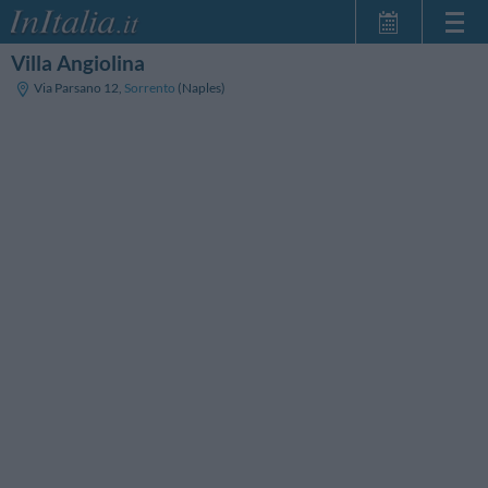
Villa Angiolina
Page d'Accueil
Via Parsano 12
,
Sorrento
(Naples)
Mes réservations
InItalia Club
Langue