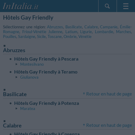
Hôtels Gay Friendly
Page d'Accueil
Mes réservations
Sélectionnez une région:
Abruzzes
,
Basilicate
,
Calabre
,
Campanie
,
Émilie-
Romagne
,
Frioul-Vénétie Julienne
,
Latium
,
Ligurie
,
Lombardie
,
Marches
,
InItalia Club
Pouilles
,
Sardaigne
,
Sicile
,
Toscane
,
Ombrie
,
Vénétie
Langue
Abruzzes
Hôtels Gay Friendly à Pescara
Montesilvano
Hôtels Gay Friendly à Teramo
Giulianova
Basilicate
Retour en haut de page
Hôtels Gay Friendly à Potenza
Maratea
Calabre
Retour en haut de page
Hôtels Gay Friendly à Cosenza