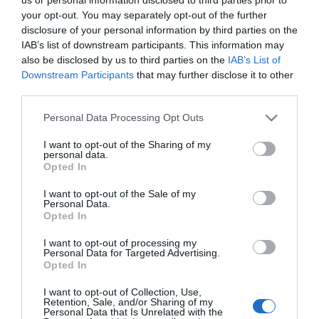
Quartu Sant'elena
your opt-out. You may separately opt-out of the further
Villasimius
disclosure of your personal information by third parties on the
Hôtels Gay Friendly à Nuoro
IAB’s list of downstream participants. This information may
Dorgali
also be disclosed by us to third parties on the
IAB’s List of
Hôtels Gay Friendly à Sassari
Downstream Participants
that may further disclose it to other
Alghero
third parties.
Castelsardo
Stintino
Personal Data Processing Opt Outs
Hôtels Gay Friendly à Medio Campidano
I want to opt-out of the Sharing of my
Arbus
personal data.
Hôtels Gay Friendly à Ogliastra
Opted In
Tortolì
I want to opt-out of the Sale of my
Hôtels Gay Friendly à Olbia-tempio
Personal Data.
Arzachena
Opted In
Badesi
Budoni
I want to opt-out of processing my
Olbia
Personal Data for Targeted Advertising.
Opted In
Palau
Santa Teresa Gallura
I want to opt-out of Collection, Use,
Retention, Sale, and/or Sharing of my
Personal Data that Is Unrelated with the
Sicile
Retour en haut de page