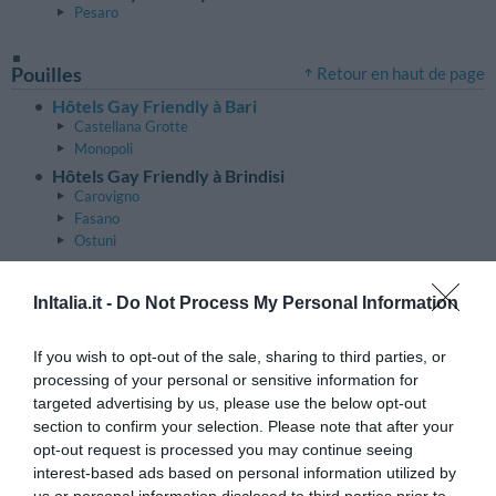
Pesaro
Pouilles
Retour en haut de page
Hôtels Gay Friendly à Bari
Castellana Grotte
Monopoli
Hôtels Gay Friendly à Brindisi
Carovigno
Fasano
Ostuni
Hôtels Gay Friendly à Foggia
Peschici
InItalia.it -
Do Not Process My Personal Information
Rodi Garganico
Vieste
If you wish to opt-out of the sale, sharing to third parties, or
Hôtels Gay Friendly à Lecce
processing of your personal or sensitive information for
Gallipoli
Santa Cesarea Terme
targeted advertising by us, please use the below opt-out
section to confirm your selection. Please note that after your
opt-out request is processed you may continue seeing
Sardaigne
Retour en haut de page
interest-based ads based on personal information utilized by
Hôtels Gay Friendly à Cagliari
us or personal information disclosed to third parties prior to