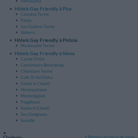
Pietrasanta
Hôtels Gay Friendly à Pisa
Casciana Terme
Palaia
San Giuliano Terme
Volterra
Hôtels Gay Friendly à Pistoia
Montecatini Terme
Hôtels Gay Friendly à Siena
Casole D'elsa
Castelnuovo Berardenga
Chianciano Terme
Colle Di Val D'elsa
Gaiole In Chianti
Montepulciano
Monteriggioni
Poggibonsi
Radda In Chianti
San Gimignano
Sovicille
Ombrie
Retour en haut de page