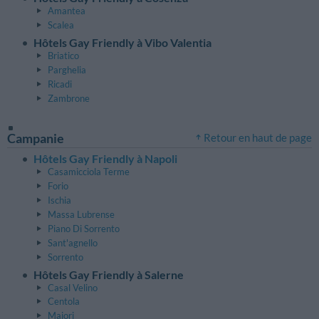
Amantea
Scalea
Hôtels Gay Friendly à Vibo Valentia
Briatico
Parghelia
Ricadi
Zambrone
Campanie
Retour en haut de page
Hôtels Gay Friendly à Napoli
Casamicciola Terme
Forio
Ischia
Massa Lubrense
Piano Di Sorrento
Sant'agnello
Sorrento
Hôtels Gay Friendly à Salerne
Casal Velino
Centola
Maiori