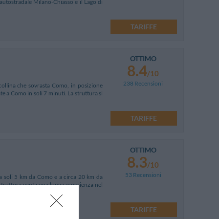
autostradale Milano-Chiasso e il Lago di
TARIFFE
OTTIMO
8.4
/10
238 Recensioni
 collina che sovrasta Como, in posizione
e a Como in soli 7 minuti. La struttura si
TARIFFE
OTTIMO
8.3
/10
53 Recensioni
, a soli 5 km da Como e a circa 20 km da
a struttura vanta una lunga esperienza nel
TARIFFE