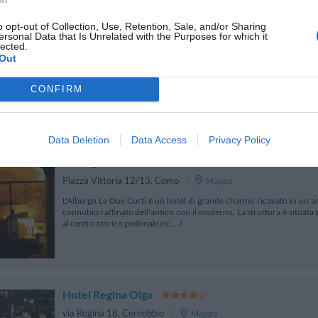
o opt-out of Collection, Use, Retention, Sale, and/or Sharing
Hotel Metropole Suisse Au Lac
ersonal Data that Is Unrelated with the Purposes for which it
lected.
Piazza Cavour 19
,
Como
Mappa
Out
L'Hotel Metropole Suisse Au Lac sorge sul Lungolago di Como in pos
principale della città, al porto e alla Cattedrale. Gestito con profess
CONFIRM
gamma di servizi esclusivi per...
Data Deletion
Data Access
Privacy Policy
Albergo Le Due Corti
Piazza Vittoria 12/13
,
Como
Mappa
L'Albergo Le Due Corti è un hotel di grande charme ricavato in un'anti
connubio raffinato dell'antico con il moderno. La struttura è situata 
al centro storico pedonale ric...
Hotel Regina Olga
via Regina 18
,
Cernobbio
Mappa