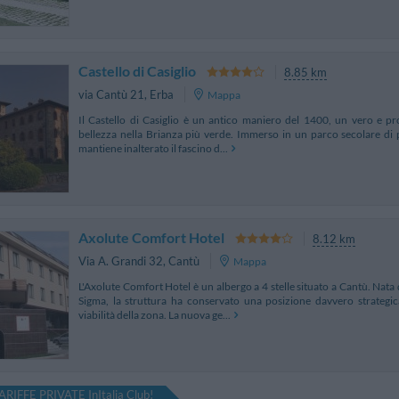
Castello di Casiglio
8.85 km
via Cantù 21
,
Erba
Mappa
Il Castello di Casiglio è un antico maniero del 1400, un vero e pr
bellezza nella Brianza più verde. Immerso in un parco secolare di pini
mantiene inalterato il fascino d...
Axolute Comfort Hotel
8.12 km
Via A. Grandi 32
,
Cantù
Mappa
L'Axolute Comfort Hotel è un albergo a 4 stelle situato a Cantù. Nata 
Sigma, la struttura ha conservato una posizione davvero strategica
viabilità della zona. La nuova ge...
ARIFFE PRIVATE InItalia Club!