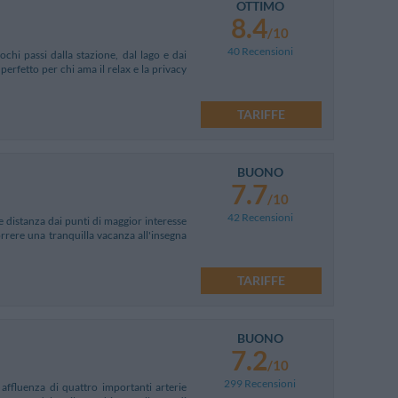
OTTIMO
8.4
/10
40 Recensioni
ochi passi dalla stazione, dal lago e dai
 perfetto per chi ama il relax e la privacy
TARIFFE
BUONO
7.7
/10
42 Recensioni
e distanza dai punti di maggior interesse
orrere una tranquilla vacanza all'insegna
TARIFFE
BUONO
7.2
/10
299 Recensioni
 affluenza di quattro importanti arterie