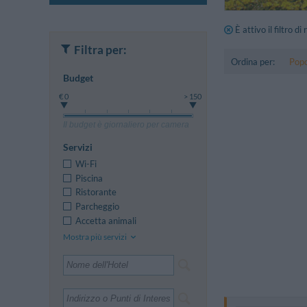
È attivo il filtro di
Filtra per:
Ordina per:
Popo
Budget
€ 0
> 150
Il budget è giornaliero per camera
Servizi
Wi-Fi
Piscina
Ristorante
Parcheggio
Accetta animali
Mostra più servizi