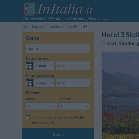
Gli specialisti delle prenotazioni alberghiere in Italia
Home Page
Lombardia
Como
Hotel 3 Stelle
Hotel 3 Ste
Cerca
Trovati 18 alberg
Data di arrivo:
Data di partenza:
Persone:
Adulti:
Bambini:
Non ho ancora deciso le date del
mio soggiorno
Cerca