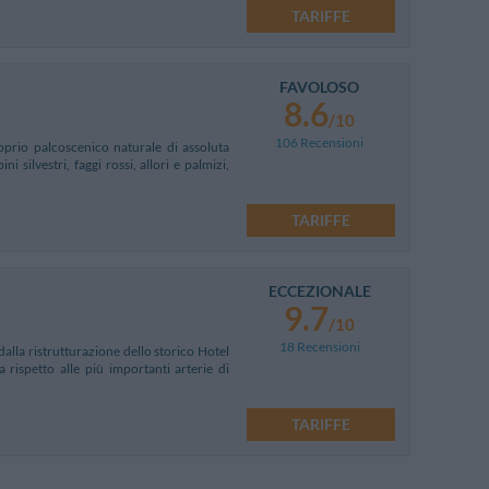
TARIFFE
FAVOLOSO
8.6
/10
106 Recensioni
oprio palcoscenico naturale di assoluta
 silvestri, faggi rossi, allori e palmizi,
TARIFFE
ECCEZIONALE
9.7
/10
18 Recensioni
dalla ristrutturazione dello storico Hotel
 rispetto alle più importanti arterie di
TARIFFE