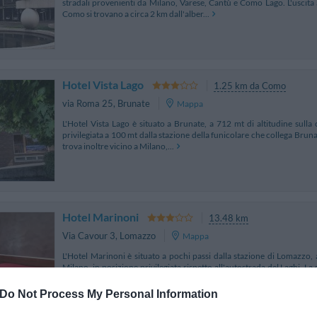
stradali provenienti da Milano, Varese, Cantù e Como Lago. L'uscita 
Como si trovano a circa 2 km dall'alber...
Hotel Vista Lago
1.25 km da Como
via Roma 25
,
Brunate
Mappa
L'Hotel Vista Lago è situato a Brunate, a 712 mt di altitudine sulla
privilegiata a 100 mt dalla stazione della funicolare che collega Brunat
trova inoltre vicino a Milano,...
Hotel Marinoni
13.48 km
Via Cavour 3
,
Lomazzo
Mappa
L'Hotel Marinoni è situato a pochi passi dalla stazione di Lomazzo
Milano, in posizione privilegiata rispetto all'autostrada del Laghi. L
settore alberghiero e fin dai prim...
Do Not Process My Personal Information
Ultima struttura prenotata