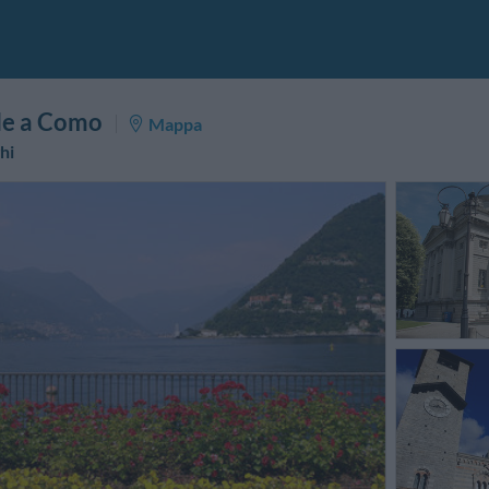
lle a Como
Mappa
hi