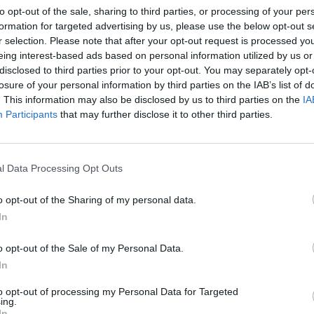
to opt-out of the sale, sharing to third parties, or processing of your per
formation for targeted advertising by us, please use the below opt-out s
Impero Hotel Varese
14.28 km
r selection. Please note that after your opt-out request is processed y
Via Lugano
,
Cantello
Mappa
eing interest-based ads based on personal information utilized by us or
disclosed to third parties prior to your opt-out. You may separately opt-
L'Impero Hotel è situato a Cantello a breve distanza dal confine ita
splendida città di Lugano. La struttura, a gestione familiare, è di re
losure of your personal information by third parties on the IAB’s list of
Wi-Fi a Internet e parcheggio....
. This information may also be disclosed by us to third parties on the
IA
Participants
that may further disclose it to other third parties.
Albergo Ristorante Madonnina
14.50 
l Data Processing Opt Outs
Largo Lanfranco 1
,
Cantello
Mappa
o opt-out of the Sharing of my personal data.
L'Albergo Ristorante La Madonnina si trova sul confine svizzero in
Varese, a 20 minuti dal Lago di Como e dal Lago di Lugano. L'elegante di
In
un punto di riferimento per l'o...
La struttura vicino Como con i migliori giudizi
o opt-out of the Sale of my Personal Data.
In
to opt-out of processing my Personal Data for Targeted
poste
ing.
In