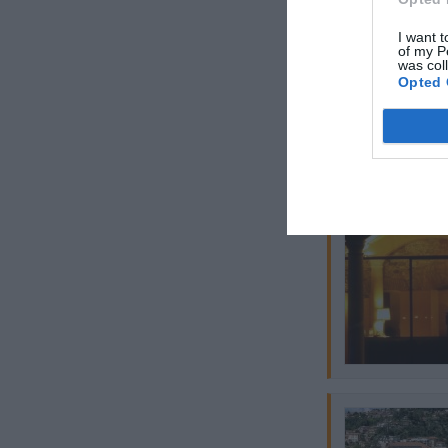
I want t
of my P
was col
Opted 