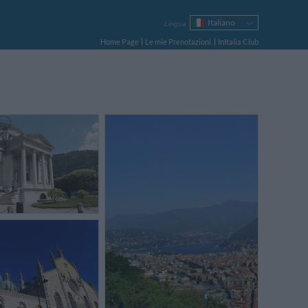
Italiano
Lingua
English
Home Page
Le mie Prenotazioni
InItalia Club
Français
Deutsch
Español
Русский
Português
Polski