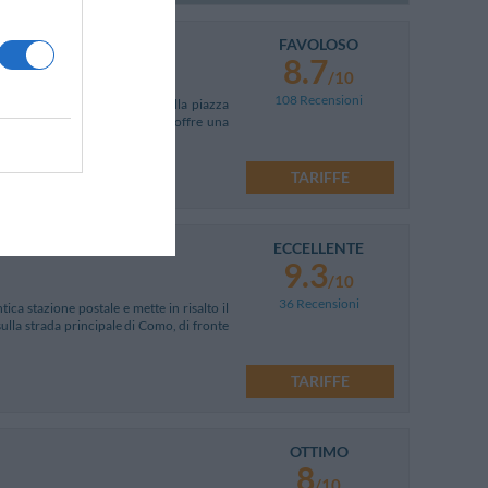
FAVOLOSO
8.7
/10
108 Recensioni
izione privilegiata rispetto alla piazza
ionalità dalla famiglia Cassani, offre una
TARIFFE
ECCELLENTE
9.3
/10
36 Recensioni
ca stazione postale e mette in risalto il
sulla strada principale di Como, di fronte
TARIFFE
OTTIMO
8
/10