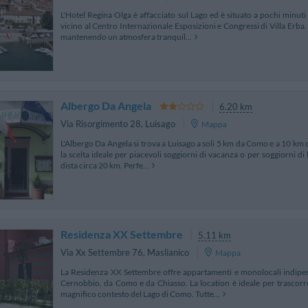
L'Hotel Regina Olga è affacciato sul Lago ed è situato a pochi min
vicino al Centro Internazionale Esposizioni e Congressi di Villa Erba. 
mantenendo un atmosfera tranquil...
Albergo Da Angela
6.20 km
Via Risorgimento 28
,
Luisago
Mappa
L'Albergo Da Angela si trova a Luisago a soli 5 km da Como e a 10 km d
la scelta ideale per piacevoli soggiorni di vacanza o per soggiorni di l
dista circa 20 km. Perfe...
Residenza XX Settembre
5.11 km
Via Xx Settembre 76
,
Maslianico
Mappa
La Residenza XX Settembre offre appartamenti e monolocali indipen
Cernobbio, da Como e da Chiasso. La location è ideale per trascorr
magnifico contesto del Lago di Como. Tutte...