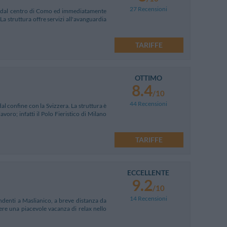
27 Recensioni
uti dal centro di Como ed immediatamente
La struttura offre servizi all'avanguardia
TARIFFE
OTTIMO
8.4
/10
44 Recensioni
al confine con la Svizzera. La struttura è
avoro; infatti il Polo Fieristico di Milano
TARIFFE
ECCELLENTE
9.2
/10
14 Recensioni
denti a Maslianico, a breve distanza da
ere una piacevole vacanza di relax nello