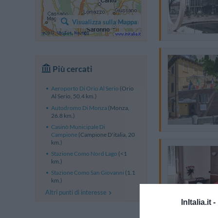
Visualizza sulla Mappa
Più cercati
Aeroporto Di Orio Al Serio
(Orio
Al Serio, 50.4 km.)
Autodromo Di Monza
(Monza,
26.8 km.)
Casinò Municipale Di
Campione
(Campione D'italia, 20
km.)
Stazione Como Nord Lago
(<1
km.)
Stazione Como San Giovanni
(1.1
km.)
Altri punti di interesse
InItalia.it -