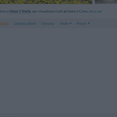
 ricerca
Hotel 3 Stelle
, per visualizzare tutti gli hotel a Como
clicca qui
larità
Giudizio clienti
Distanza
Stelle
Prezzo
Prezzo
5 . . 1
Prezzo Camera Doppia
1 . . 5
Prezzo Camera Tripla