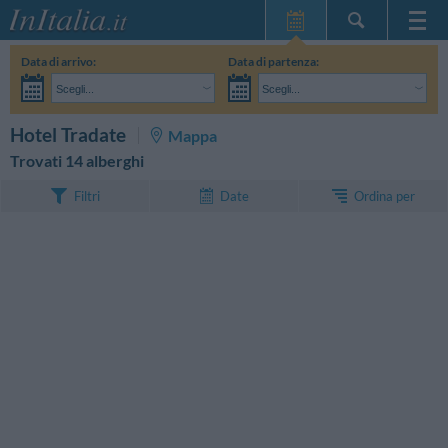
Home Page
Data di arrivo:
Data di partenza:
Le mie Prenotazioni
Scegli...
Scegli...
InItalia Club
Adulti:
Non ho ancora deciso le date del mio soggiorno
Bambini:
CERCA
Hotel Tradate
Mappa
Lingua
Trovati 14 alberghi
Ordina per
Filtri
Date