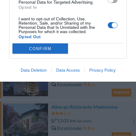
Personal Data for Targeted Advertising.
TARIFFE
Opted In
I want to opt-out of Collection, Use,
Hotel Sempione
Retention, Sale, and/or Sharing of my
Personal Data that Is Unrelated with the
Purposes for which it was collected.
13.89 km
dal centro
Opted Out
Ottimo
8.4
/10
TARIFFE
CONFIRM
Hotel Poli
Data Deletion
Data Access
Privacy Policy
14.34 km
dal centro
Eccezionale
9.8
/10
TARIFFE
Albergo Ristorante Madonnina
13.01 km
dal centro
Eccezionale
9.9
/10