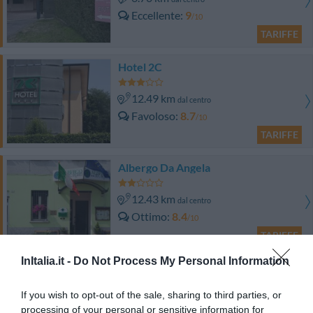
Eccellente
9
/10
TARIFFE
Hotel 2C
12.49 km
dal centro
Favoloso
8.7
/10
TARIFFE
Albergo Da Angela
12.43 km
dal centro
Ottimo
8.4
/10
TARIFFE
InItalia.it -
Do Not Process My Personal Information
Impero Hotel Varese
If you wish to opt-out of the sale, sharing to third parties, or
13.15 km
dal centro
processing of your personal or sensitive information for