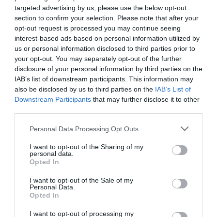
Eccellente
9
/10
targeted advertising by us, please use the below opt-out
TARIFFE
section to confirm your selection. Please note that after your
opt-out request is processed you may continue seeing
Locanda dei Mai Intees
interest-based ads based on personal information utilized by
us or personal information disclosed to third parties prior to
your opt-out. You may separately opt-out of the further
12.26 km
dal centro
disclosure of your personal information by third parties on the
Eccellente
9.2
/10
IAB’s list of downstream participants. This information may
TARIFFE
also be disclosed by us to third parties on the
IAB’s List of
Downstream Participants
that may further disclose it to other
Hotel Della Rotonda
third parties.
Personal Data Processing Opt Outs
12.58 km
dal centro
Ottimo
8.4
/10
I want to opt-out of the Sharing of my
personal data.
TARIFFE
Opted In
Albergo Michieletto
I want to opt-out of the Sale of my
Personal Data.
Opted In
12.36 km
dal centro
Ottimo
8.3
I want to opt-out of processing my
/10