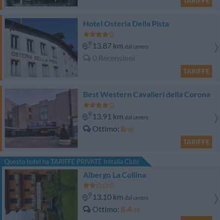
TARIFFE
Hotel Osteria Della Pista
13.87 km
dal centro
0 Recensioni
TARIFFE
Best Western Cavalieri della Corona
13.91 km
dal centro
Ottimo
8
/10
TARIFFE
Questo hotel ha TARIFFE PRIVATE InItalia Club!
Albergo La Collina
13.10 km
dal centro
Ottimo
8.4
/10