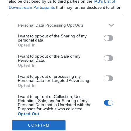
also be disclosed by us to third parties on the
IAB’s List of
TARIFFE
Downstream Participants
that may further disclose it to other
third parties.
Elite Hotel Residence
Personal Data Processing Opt Outs
7.69 km
dal centro
I want to opt-out of the Sharing of my
Eccellente
9.1
personal data.
/10
Opted In
TARIFFE
I want to opt-out of the Sale of my
Personal Data.
Hotel Delle Rose
Opted In
7.00 km
dal centro
I want to opt-out of processing my
Personal Data for Targeted Advertising.
Eccellente
9.2
/10
Opted In
TARIFFE
I want to opt-out of Collection, Use,
Retention, Sale, and/or Sharing of my
Hotel Al Vivit
Personal Data that Is Unrelated with the
Purposes for which it was collected.
Opted Out
8.62 km
dal centro
Eccellente
9.1
/10
CONFIRM