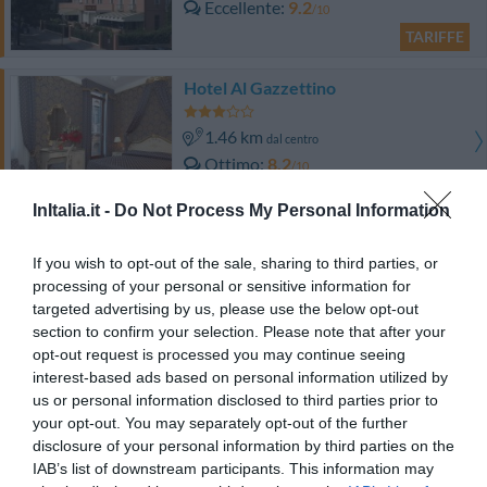
Eccellente
9.2
/10
TARIFFE
Hotel Al Gazzettino
1.46 km
dal centro
Ottimo
8.2
/10
TARIFFE
InItalia.it -
Do Not Process My Personal Information
Suite in Venice Ai Carmini
If you wish to opt-out of the sale, sharing to third parties, or
580 m
dal centro
processing of your personal or sensitive information for
0 Recensioni
targeted advertising by us, please use the below opt-out
section to confirm your selection. Please note that after your
TARIFFE
opt-out request is processed you may continue seeing
interest-based ads based on personal information utilized by
Hotel San Carlo
us or personal information disclosed to third parties prior to
your opt-out. You may separately opt-out of the further
disclosure of your personal information by third parties on the
7.63 km
dal centro
IAB’s list of downstream participants. This information may
Eccellente
9.1
/10