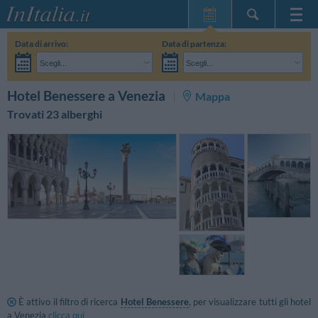
Home Page
Data di arrivo:
Data di partenza:
Le mie Prenotazioni
Scegli...
Scegli...
InItalia Club
Adulti:
Non ho ancora deciso le date del mio soggiorno
Bambini:
CERCA
Hotel Benessere a Venezia
Mappa
Lingua
Trovati 23 alberghi
È attivo il filtro di ricerca
Hotel Benessere
, per visualizzare tutti gli hotel
a Venezia
clicca qui