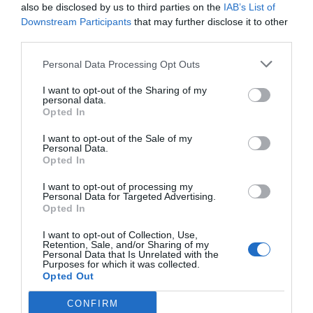
Hotel Noto Marina
also be disclosed by us to third parties on the
IAB’s List of
Downstream Participants
that may further disclose it to other
5.06 km
dal centro
third parties.
0 Recensioni
Personal Data Processing Opt Outs
TARIFFE
I want to opt-out of the Sharing of my
personal data.
Hotel Kallikoros
Opted In
8.20 km
dal centro
I want to opt-out of the Sale of my
Personal Data.
Eccezionale
10
/10
Opted In
TARIFFE
I want to opt-out of processing my
Personal Data for Targeted Advertising.
Questo hotel ha TARIFFE PRIVATE InItalia Club!
Opted In
Agriturismo Bioecologico Terra Di Pace
3.47 km
I want to opt-out of Collection, Use,
dal centro
Retention, Sale, and/or Sharing of my
Buono
7.5
/10
Personal Data that Is Unrelated with the
Purposes for which it was collected.
Opted Out
TARIFFE
CONFIRM