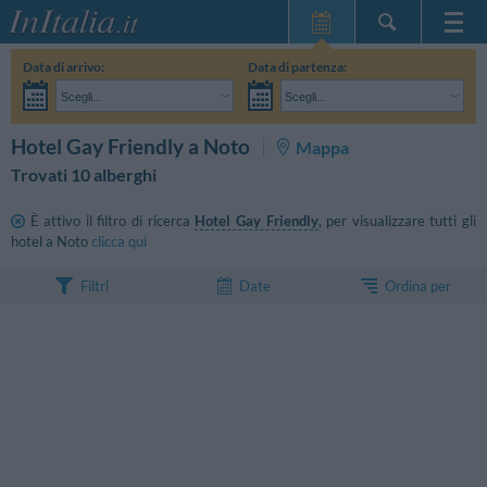
Home Page
Data di arrivo:
Data di partenza:
Le mie Prenotazioni
Scegli...
Scegli...
InItalia Club
Adulti:
Non ho ancora deciso le date del mio soggiorno
Bambini:
CERCA
Hotel Gay Friendly a Noto
Mappa
Lingua
Trovati 10 alberghi
È attivo il filtro di ricerca
Hotel Gay Friendly
, per visualizzare tutti gli
hotel a Noto
clicca qui
Ordina per
Filtri
Date