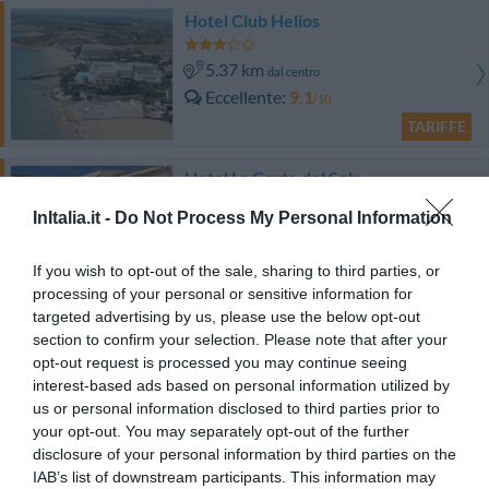
Hotel Club Helios
5.37 km
dal centro
Eccellente
9.1
/10
TARIFFE
Hotel La Corte del Sole
InItalia.it -
Do Not Process My Personal Information
5.18 km
dal centro
Favoloso
8.5
/10
If you wish to opt-out of the sale, sharing to third parties, or
TARIFFE
processing of your personal or sensitive information for
targeted advertising by us, please use the below opt-out
Hotel Villa Favorita
section to confirm your selection. Please note that after your
opt-out request is processed you may continue seeing
5.19 km
interest-based ads based on personal information utilized by
dal centro
us or personal information disclosed to third parties prior to
Favoloso
8.8
/10
your opt-out. You may separately opt-out of the further
TARIFFE
disclosure of your personal information by third parties on the
IAB’s list of downstream participants. This information may