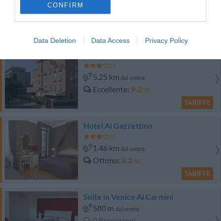
1.64 km
CONFIRM
dal centro
Eccezionale
9.6
/10
TARIFFE
Data Deletion
Data Access
Privacy Policy
Hotel Venezia 2000
5.25 km
dal centro
Eccellente
9.2
/10
TARIFFE
Hotel Al Gazzettino
1.46 km
dal centro
Ottimo
8.2
/10
TARIFFE
Suite in Venice Ai Carmini
580 m
dal centro
0 Recensioni