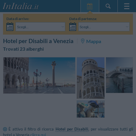
Home Page
Data di arrivo:
Data di partenza:
Le mie Prenotazioni
Scegli...
Scegli...
InItalia Club
Adulti:
Non ho ancora deciso le date del mio soggiorno
Bambini:
CERCA
Hotel per Disabili a Venezia
Mappa
Lingua
Trovati 23 alberghi
È attivo il filtro di ricerca
Hotel per Disabili
, per visualizzare tutti gli
hotel a Venezia
clicca qui