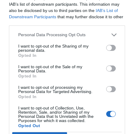
IAB’s list of downstream participants. This information may
TARIFFE
also be disclosed by us to third parties on the
IAB’s List of
Downstream Participants
that may further disclose it to other
Hotel Palladio
third parties.
8.89 km
dal centro
Personal Data Processing Opt Outs
Ottimo
8.3
/10
I want to opt-out of the Sharing of my
TARIFFE
personal data.
Opted In
Ulteriori Proposte
I want to opt-out of the Sale of my
Personal Data.
Opted In
Hotel Montecarlo
I want to opt-out of processing my
Personal Data for Targeted Advertising.
1.66 km
dal centro
Opted In
Eccezionale
9.6
/10
I want to opt-out of Collection, Use,
TARIFFE
Retention, Sale, and/or Sharing of my
Personal Data that Is Unrelated with the
Purposes for which it was collected.
Cà del Campo
Opted Out