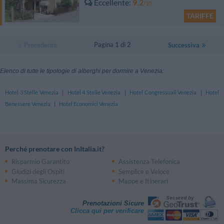
Eccellente
9.2
/10
TARIFFE
Pagina 1 di 2
Precedente
Successiva
Elenco di tutte le tipologie di alberghi per dormire a Venezia:
Hotel 3 Stelle Venezia
|
Hotel 4 Stelle Venezia
|
Hotel Congressuali Venezia
|
Hotel
Benessere Venezia
|
Hotel Economici Venezia
Perché prenotare con InItalia.it?
Risparmio Garantito
Assistenza Telefonica
Giudizi degli Ospiti
Semplice e Veloce
Massima Sicurezza
Mappe e Itinerari
Prenotazioni Sicure
Clicca qui per verificare