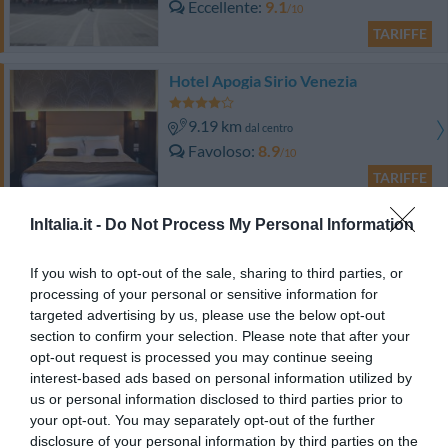
Eccellente
9.1
/10
TARIFFE
Hotel Apogia Sirio Venezia
9.19 km
dal centro
Favoloso
8.9
/10
TARIFFE
Ai Pini Park Hotel
InItalia.it -
Do Not Process My Personal Information
9.52 km
If you wish to opt-out of the sale, sharing to third parties, or
dal centro
Eccellente
9.1
processing of your personal or sensitive information for
/10
targeted advertising by us, please use the below opt-out
TARIFFE
section to confirm your selection. Please note that after your
opt-out request is processed you may continue seeing
Hotel Centrale
interest-based ads based on personal information utilized by
us or personal information disclosed to third parties prior to
8.62 km
dal centro
your opt-out. You may separately opt-out of the further
Ottimo
8.2
disclosure of your personal information by third parties on the
/10