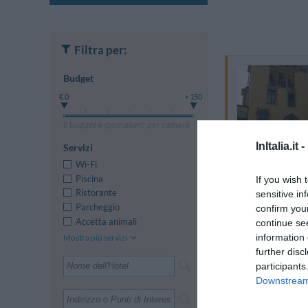
Filtra per:
Budget
€ 0
> 150
Il budget è giornaliero per camera
InItalia.it -
Servizi
Wi-Fi
Piscina
If you wish 
Ristorante
sensitive in
Parcheggio
confirm you
Accetta animali
continue se
information 
Mostra più servizi
further disc
participants
Downstream 