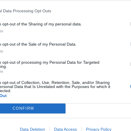
Hotel Ancora
8.25 km
l Data Processing Opt Outs
Corso Mameli 65
,
Verbania Intra
Mappa
o opt-out of the Sharing of my personal data.
L'Hotel Ancora si trova nel centro di Verbania, proprio di fron
dall’imbarcadero, in un'area attorniata da 350 negozi e da ottimi risto
In
della lentezza, l'hotel offre ai suo...
La struttura vicino Stazione Porto Valtravaglia con più 
o opt-out of the Sale of my Personal Data.
In
to opt-out of processing my Personal Data for Targeted
Hotel Villa Ruscello
14.25 km
ing.
Via Sempione 64
,
Baveno
Mappa
In
L'Hotel Villa Ruscello si trova a circa un chilometro e mezzo di distan
o opt-out of Collection, Use, Retention, Sale, and/or Sharing
di Stresa. Situata in una villa d'epoca, la struttura regala una vista indi
ersonal Data that Is Unrelated with the Purposes for which it
Pescatori. L'alber...
lected.
Out
CONFIRM
Hotel Brisino
13.39 km
Via Per Magognino 2
,
Stresa
Mappa
Data Deletion
Data Access
Privacy Policy