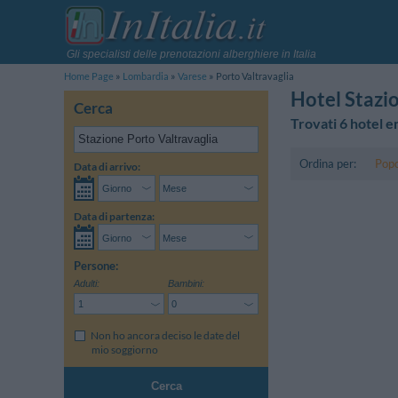
Gli specialisti delle prenotazioni alberghiere in Italia
Home Page
Lombardia
Varese
Porto Valtravaglia
Hotel Stazi
Cerca
Trovati 6 hotel e
Ordina per:
Popo
Data di arrivo:
Data di partenza:
Persone:
Adulti:
Bambini:
Non ho ancora deciso le date del
mio soggiorno
Cerca