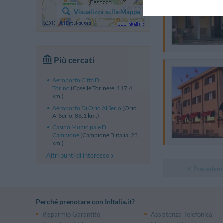
Visualizza sulla Mappa
Più cercati
Aeroporto Città Di
Torino
(Caselle Torinese, 117.4
km.)
Aeroporto Di Orio Al Serio
(Orio
Al Serio, 86.1 km.)
Casinò Municipale Di
Campione
(Campione D'italia, 23
km.)
Altri punti di interesse
Precedent
Perché prenotare con InItalia.it?
Risparmio Garantito
Assistenza Telefonica