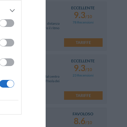
ECCELLENTE
9.3
/10
78 Recensioni
te al Lago Maggiore e a breve distanza
ranti. Posto ideale per ritrovare il ritmo
giudizi, ben 78!
TARIFFE
ECCELLENTE
9.3
/10
23 Recensioni
za sia dal centro di Baveno che dal centro
menticabile sull'Isola Bella e sull'Isola dei
TARIFFE
FAVOLOSO
8.6
/10