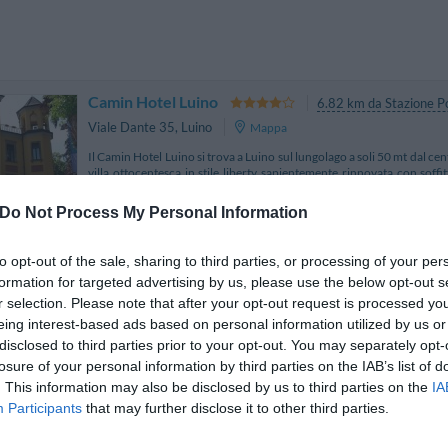
Camin Hotel Luino
6.82 km da Stazione Po
Viale Dante 35
,
Luino
Mappa
Il Camin Hotel Luino si trova a Luino sul lungolago a soli 50 mt dal cen
villa ottocentesca in stile liberty sapientemente rinnovata con soffit
ambiente caldo e raffinato...
La struttura vicino Stazione Porto Valtravaglia con i mig
Do Not Process My Personal Information
to opt-out of the sale, sharing to third parties, or processing of your per
formation for targeted advertising by us, please use the below opt-out s
Hotel Moderno
6.62 km
r selection. Please note that after your opt-out request is processed y
Via Tresoldi Lorini 1
,
Premeno
Mappa
eing interest-based ads based on personal information utilized by us or
Situato a Premeno, vicino alla Val Grande, l'hotel Moderno è stato r
disclosed to third parties prior to your opt-out. You may separately opt-
mantenendo intatti il fascino ed il calore dell'antica Villa D'Epoca
losure of your personal information by third parties on the IAB’s list of
terrazza esposta al sole dove poters...
. This information may also be disclosed by us to third parties on the
IA
La soluzione più vicina per il tuo soggiorno a Stazione 
Participants
that may further disclose it to other third parties.