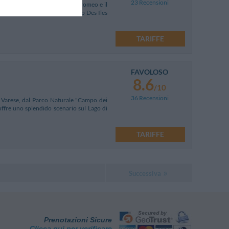
23 Recensioni
 vista panoramica sul golfo Borromeo e il
e e dai campi da golf "Golf Club Des Iles
TARIFFE
FAVOLOSO
8.6
/10
36 Recensioni
da Varese, dal Parco Naturale "Campo dei
offre uno splendido scenario sul Lago di
TARIFFE
Successiva
Prenotazioni Sicure
Clicca qui per verificare