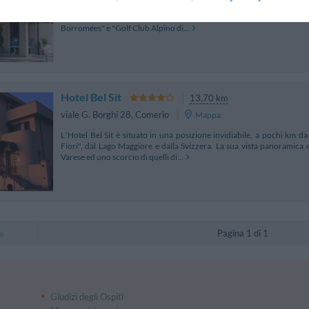
L'Hotel Brisino, completamente ristrutturato, si trova in collina con
Lago Maggiore, a soli 3 Km da Stresa, a 2 Km dal casello autostradal
Borromées" e "Golf Club Alpino di...
Hotel Bel Sit
13.70 km
viale G. Borghi 28
,
Comerio
Mappa
L´Hotel Bel Sit è situato in una posizione invidiabile, a pochi km 
Fiori", dal Lago Maggiore e dalla Svizzera. La sua vista panoramica 
Varese ed uno scorcio di quelli di...
Pagina 1 di 1
e
Giudizi degli Ospiti