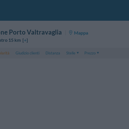
one Porto Valtravaglia
Mappa
ntro 15 km [
+
]
larità
Giudizio clienti
Distanza
Stelle
Prezzo
Prezzo
5 . . 1
Prezzo Camera Doppia
1 . . 5
Prezzo Camera Tripla