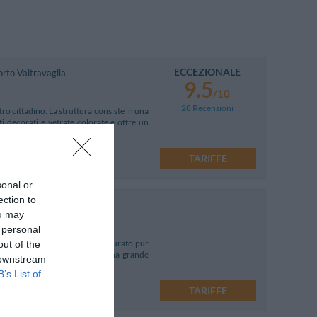
ECCEZIONALE
rto Valtravaglia
9.5
/10
28 Recensioni
tro cittadino. La struttura consiste in una
ti decorati e vetrate colorate e offre un
liori giudizi
TARIFFE
sonal or
ection to
ou may
 personal
ecentemente ampliato e ristrutturato pur
out of the
. A disposizione degli ospiti una grande
 downstream
B’s List of
Porto Valtravaglia
TARIFFE