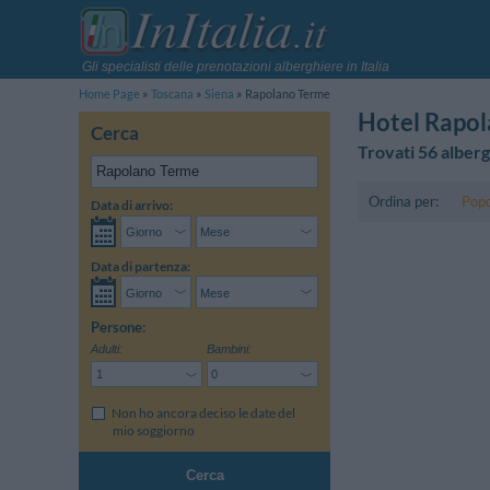
Gli specialisti delle prenotazioni alberghiere in Italia
Home Page
Toscana
Siena
Rapolano Terme
Hotel Rapo
Cerca
Trovati 56 alberg
Ordina per:
Popo
Data di arrivo:
Data di partenza:
Persone:
Adulti:
Bambini:
Non ho ancora deciso le date del
mio soggiorno
Cerca