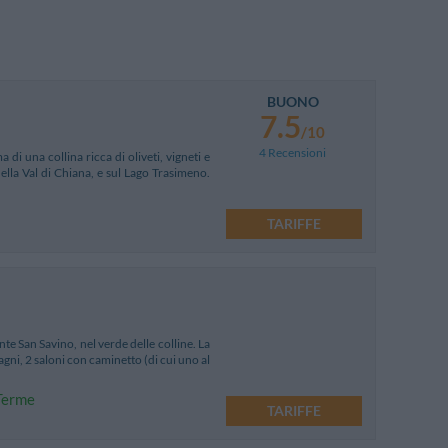
BUONO
7.5
/10
4 Recensioni
 di una collina ricca di oliveti, vigneti e
lla Val di Chiana, e sul Lago Trasimeno.
TARIFFE
te San Savino, nel verde delle colline. La
agni, 2 saloni con caminetto (di cui uno al
 Terme
TARIFFE