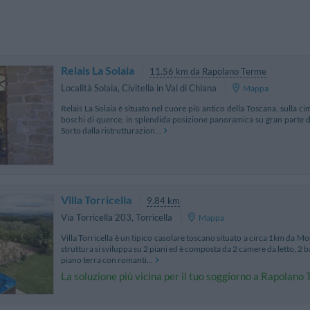
Relais La Solaia
11.56 km da Rapolano Terme
Località Solaia
,
Civitella in Val di Chiana
Mappa
Relais La Solaia è situato nel cuore più antico della Toscana, sulla cima
boschi di querce, in splendida posizione panoramica su gran parte de
Sorto dalla ristrutturazion...
Villa Torricella
9.84 km
Via Torricella 203
,
Torricella
Mappa
Villa Torricella è un tipico casolare toscano situato a circa 1km da Mon
struttura si sviluppa su 2 piani ed è composta da 2 camere da letto, 2 b
piano terra con romanti...
La soluzione più vicina per il tuo soggiorno a Rapolano