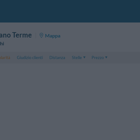
lano Terme
Mappa
hi
larità
Giudizio clienti
Distanza
Stelle
Prezzo
Prezzo
5 . . 1
Prezzo Camera Doppia
1 . . 5
Prezzo Camera Tripla