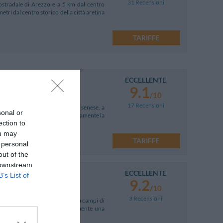
31 Recensioni
ostradale di Arezzo e a 5 km dal centro
etri dal centro storico della città aretina
TARIFFE
ECCELLENTE
9.1
/10
17 Recensioni
turata e situata nella campagna senese, a
sonal or
ca consente di raggiungere comodamente la
ection to
ou may
TARIFFE
 personal
out of the
 downstream
ECCELLENTE
B’s List of
9.2
/10
3 Recensioni
erso nella campagna toscana fra campi di
co casale del '700, offre attualmente una