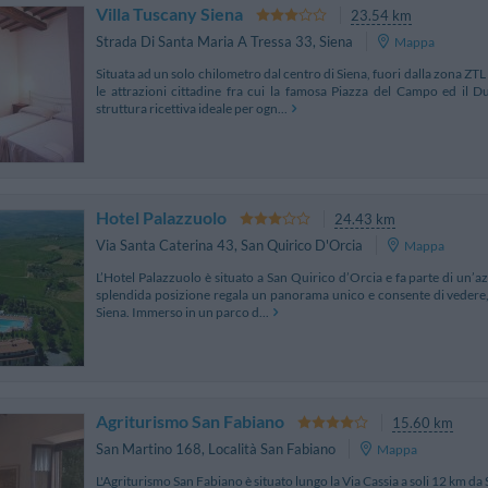
Villa Tuscany Siena
23.54 km
Strada Di Santa Maria A Tressa 33
,
Siena
Mappa
Situata ad un solo chilometro dal centro di Siena, fuori dalla zona ZTL e
le attrazioni cittadine fra cui la famosa Piazza del Campo ed il 
struttura ricettiva ideale per ogn...
Hotel Palazzuolo
24.43 km
Via Santa Caterina 43
,
San Quirico D'Orcia
Mappa
L’Hotel Palazzuolo è situato a San Quirico d’Orcia e fa parte di un’az
splendida posizione regala un panorama unico e consente di vedere, nel
Siena. Immerso in un parco d...
Agriturismo San Fabiano
15.60 km
San Martino 168
,
Località San Fabiano
Mappa
L'Agriturismo San Fabiano è situato lungo la Via Cassia a soli 12 km da 