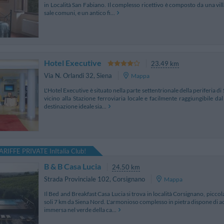
in Località San Fabiano. Il complesso ricettivo è composto da una vill
sale comuni, e un antico fi...
Hotel Executive
23.49 km
Via N. Orlandi 32
,
Siena
Mappa
L'Hotel Executive è situato nella parte settentrionale della periferia di
vicino alla Stazione ferroviaria locale e facilmente raggiungibile dal
destinazione ideale sia...
ARIFFE PRIVATE InItalia Club!
B & B Casa Lucia
24.50 km
Strada Provinciale 102
,
Corsignano
Mappa
Il Bed and Breakfast Casa Lucia si trova in località Corsignano, piccol
soli 7 km da Siena Nord. L'armonioso complesso in pietra dispone di acc
immersa nel verde della ca...