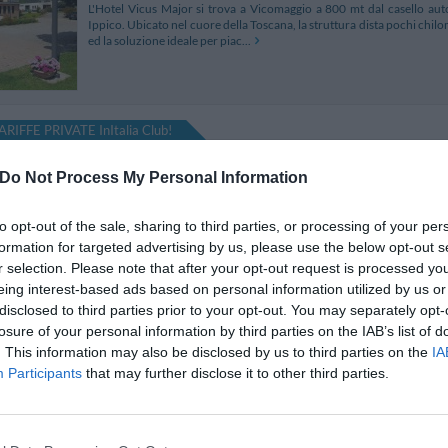
L'Hotel Vicus Major si trova a Vicomaggio a 800 mt dal casello aut
Ippico. Ubicato nel cuore della Toscana, la struttura dista pochi chilom
ed la soluzione ideale per piac...
ARIFFE PRIVATE InItalia Club!
Hotel Ai Tufi
22.25 km
Do Not Process My Personal Information
Str. Massetana Romana 68
,
Siena
Mappa
L'Hotel Ai Tufi, si sviluppa in una casa colonica ottocentesca ristrut
to opt-out of the sale, sharing to third parties, or processing of your per
800 mt dalla cinta muraria e da Porti Tufi. La sua posizione strategi
formation for targeted advertising by us, please use the below opt-out s
città di Siena i borghi medieval...
r selection. Please note that after your opt-out request is processed y
eing interest-based ads based on personal information utilized by us or
disclosed to third parties prior to your opt-out. You may separately opt-
losure of your personal information by third parties on the IAB’s list of
Hotel Le Capanne
22.48 km
. This information may also be disclosed by us to third parties on the
IA
Participants
that may further disclose it to other third parties.
Loc. Il Matto 44/45
,
Olmo
Mappa
L’Hotel Le Capanne, a soli 5 km da Arezzo, è un piccolo albergo imm
tabacco, di grano e girasoli. Sorto dalla ristrutturazione di un anti
calorosa accoglienza in 17 comode c...