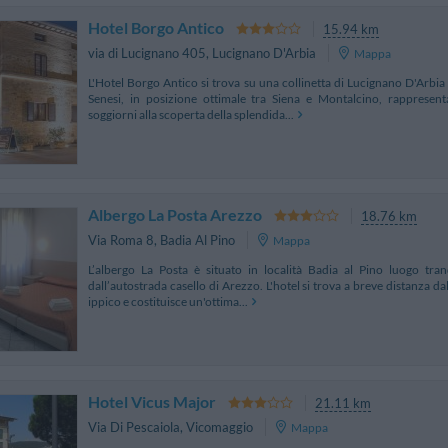
Hotel Borgo Antico
15.94 km
via di Lucignano 405
,
Lucignano D'Arbia
Mappa
L'Hotel Borgo Antico si trova su una collinetta di Lucignano D'Arbia 
Senesi, in posizione ottimale tra Siena e Montalcino, rappresenta
soggiorni alla scoperta della splendida...
Albergo La Posta Arezzo
18.76 km
Via Roma 8
,
Badia Al Pino
Mappa
L’albergo La Posta è situato in località Badia al Pino luogo tran
dall’autostrada casello di Arezzo. L'hotel si trova a breve distanza dall
ippico e costituisce un'ottima...
Hotel Vicus Major
21.11 km
Via Di Pescaiola
,
Vicomaggio
Mappa