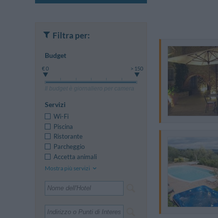
Filtra per:
Budget
€ 0
> 150
Il budget è giornaliero per camera
Servizi
Wi-Fi
Piscina
Ristorante
Parcheggio
Accetta animali
Mostra più servizi