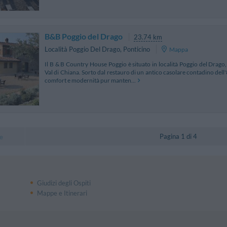
B&B Poggio del Drago
23.74 km
Località Poggio Del Drago
,
Ponticino
Mappa
Il B & B Country House Poggio è situato in località Poggio del Drago,
Val di Chiana. Sorto dal restauro di un antico casolare contadino dell
comfort e modernità pur manten...
Pagina 1 di 4
e
Giudizi degli Ospiti
Mappe e Itinerari