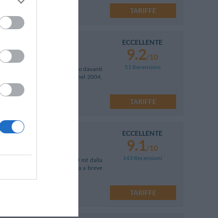
TARIFFE
ECCELLENTE
9.2
/10
51 Recensioni
 in un edificio in stile neoclassico davanti
 Completamente ristrutturato nel 2004,
TARIFFE
ECCELLENTE
9.1
/10
143 Recensioni
ti da Piazza del Campo e a 500 mt dalla
à. L'uscita autostradale si trova a breve
 143!
TARIFFE