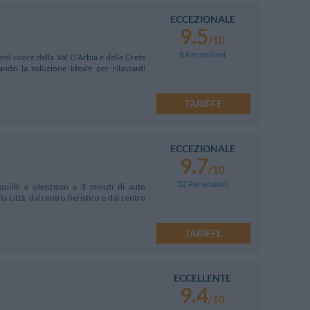
ECCEZIONALE
9.5
/10
8 Recensioni
nel cuore della Val D’Arbia e delle Crete
ndo la soluzione ideale per rilassanti
TARIFFE
ECCEZIONALE
9.7
/10
32 Recensioni
quillo e silenzioso a 3 minuti di auto
a città, dal centro fieristico e dal centro
TARIFFE
ECCELLENTE
9.4
/10