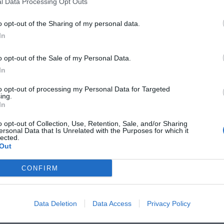
l Data Processing Opt Outs
o opt-out of the Sharing of my personal data.
In
Albergo Chiusarelli
22.89 km
Viale Curtatone 15
,
Siena
Mappa
o opt-out of the Sale of my Personal Data.
In
L'Albergo Chiusarelli, dal 1870 simbolo dell'ospitalità a Siena, è situato
alla Basilica di San Domenico, a pochi passi da Piazza del Campo.
l'hotel conserva intatte le pec...
to opt-out of processing my Personal Data for Targeted
ing.
In
o opt-out of Collection, Use, Retention, Sale, and/or Sharing
ersonal Data that Is Unrelated with the Purposes for which it
Albergo Minerva
22.65 km
lected.
Out
via Garibaldi 72
,
Siena
Mappa
L'Albergo Minerva è situato nel centro storico di Siena, a 10 minu
CONFIRM
Stazione ferroviaria, in posizione dominante sul panorama della citt
distanza dalla struttura, consentendo...
La struttura vicino Rapolano Terme con più giudizi, ben
Data Deletion
Data Access
Privacy Policy