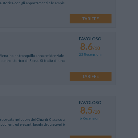
a storica con gli appartamenti e le ampie
TARIFFE
FAVOLOSO
8.6
/10
23 Recensioni
 Siena in una tranquilla zona residenziale,
 centro storico di Siena. Si tratta di una
TARIFFE
FAVOLOSO
8.5
/10
6 Recensioni
a borgata nel cuore del Chianti Classico a
oglienti ed eleganti luoghi di quiete ed è