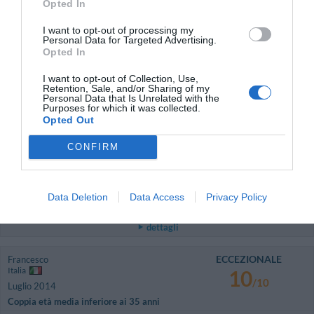
Opted In
BUONO
Ortenzio
I want to opt-out of processing my
Italia
7.8
Personal Data for Targeted Advertising.
/10
Opted In
Settembre 2014
Coppia età media superiore ai 35 anni
I want to opt-out of Collection, Use,
Retention, Sale, and/or Sharing of my
Ritornerebbe in questo hotel?
SI
Personal Data that Is Unrelated with the
Purposes for which it was collected.
dettagli
Opted Out
BUONO
Marco
CONFIRM
Italia
7.8
/10
Agosto 2014
Viaggiatore con amici/colleghi
Data Deletion
Data Access
Privacy Policy
Ritornerebbe in questo hotel?
NON SO
dettagli
ECCEZIONALE
Francesco
Italia
10
/10
Luglio 2014
Coppia età media inferiore ai 35 anni