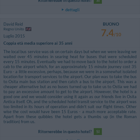
Ritornerebbe in questo hotel?
SI
dettagli
BUONO
David Reid
Regno Unito
7.4
/10
Luglio 2015
Coppia età media superiore ai 35 anni
The local bus service was ok on certain days but when we were leaving we
waited over 45 minutes in searing heat for buses that were scheduled
every 15 minutes. Eventually we had to move back to the hotel to order a
cab to the airport which, for an approximately 15 minute journey cost 35
Euro - a little excessive, perhaps, because we were in a somewhat isolated
location for transport services to the airport. Our plan was to take the bus
to Osita main bus station and then catch a bus to the airport. This was a
cheaper alternative but as no buses turned up to take us to Ostia we had
to pay an excessive amount to get to the airport. However, the hotel is a
good one and we would consider using it again as our friends live in Osita
Antica itself. Oh, and the scheduled hotel transit service to the airport was
too limited in its hours of operation and didn't suit our flight times. Other
wise the cost would have been 15 Euros - a much more acceptable rate.
Apart from these quibbles the hotel gets a thumbs up (in the Roman
tradition) from us.
Ritornerebbe in questo hotel?
SI