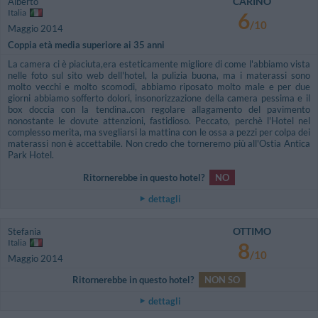
CARINO
Alberto
Italia
6
/10
Maggio 2014
Coppia età media superiore ai 35 anni
La camera ci è piaciuta,era esteticamente migliore di come l'abbiamo vista
nelle foto sul sito web dell'hotel, la pulizia buona, ma i materassi sono
molto vecchi e molto scomodi, abbiamo riposato molto male e per due
giorni abbiamo sofferto dolori, insonorizzazione della camera pessima e il
box doccia con la tendina..con regolare allagamento del pavimento
nonostante le dovute attenzioni, fastidioso. Peccato, perchè l'Hotel nel
complesso merita, ma svegliarsi la mattina con le ossa a pezzi per colpa dei
materassi non è accettabile. Non credo che torneremo più all'Ostia Antica
Park Hotel.
Ritornerebbe in questo hotel?
NO
dettagli
OTTIMO
Stefania
Italia
8
/10
Maggio 2014
Ritornerebbe in questo hotel?
NON SO
dettagli