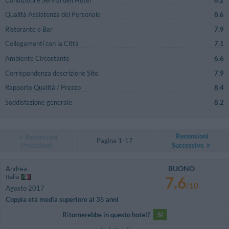
Qualità Assistenza del Personale
8.6
Ristorante e Bar
7.9
Collegamenti con la Città
7.1
Ambiente Circostante
6.6
Corrispondenza descrizione Sito
7.9
Rapporto Qualità / Prezzo
8.4
Soddisfazione generale
8.2
Recensioni
Recensioni
Pagina 1-17
Precedenti
Successive
BUONO
Andrea
Italia
7.6
/10
Agosto 2017
Coppia età media superiore ai 35 anni
Ritornerebbe in questo hotel?
SI