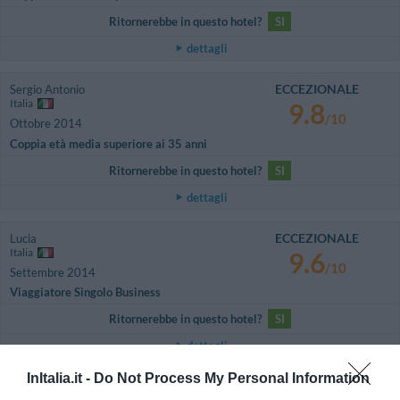
Ritornerebbe in questo hotel?
SI
dettagli
ECCEZIONALE
Sergio Antonio
Italia
9.8
/10
Ottobre 2014
Coppia età media superiore ai 35 anni
Ritornerebbe in questo hotel?
SI
dettagli
ECCEZIONALE
Lucia
Italia
9.6
/10
Settembre 2014
Viaggiatore Singolo Business
Ritornerebbe in questo hotel?
SI
dettagli
InItalia.it -
Do Not Process My Personal Information
CARINO
Viktoria