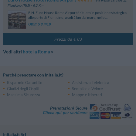
via Remo La Valle 11
,
Fiumicino (RM)
- 6.2 Km
E.H. Euro House Rome Airport è situato in posizione strategica
alle porte di Fiumicino, a soli 2 km dal mare, nelle ...
Ottimo 8.4/10
Prezzi da € 83
Vedi altri
hotel a Roma
»
Perché prenotare con InItalia.it?
Risparmio Garantito
Assistenza Telefonica
Giudizi degli Ospiti
Semplice e Veloce
Massima Sicurezza
Mappe e Itinerari
Prenotazioni Sicure
Clicca qui per verificare
InItalia.it Srl