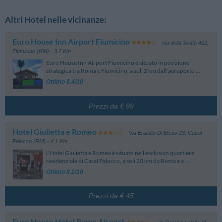
Altri Hotel nelle vicinanze:
Euro House Inn Airport Fiumicino
via della Scafa 422
,
Fiumicino (RM)
- 3.7 Km
Euro House Inn Airport Fiumicino è situato in posizione
strategica tra Roma e Fiumicino, a soli 2 km dall'aeroporto ...
Ottimo 8.4/10
Prezzi da € 99
Hotel Giulietta e Romeo
Via Eraclito Di Efeso 23
,
Casal
Palocco (RM)
- 4.1 Km
L'Hotel Giulietta e Romeo è situato nell'esclusivo quartiere
residenziale di Casal Palocco, a soli 20 km da Roma e a ...
Ottimo 8.2/10
Prezzi da € 45
Euro House Hotel Rome Airport