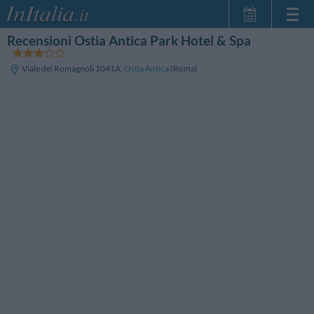
Recensioni Ostia Antica Park Hotel & Spa
Home Page
Le mie Prenotazioni
Viale dei Romagnoli 1041A
,
Ostia Antica
(Roma)
InItalia Club
Lingua