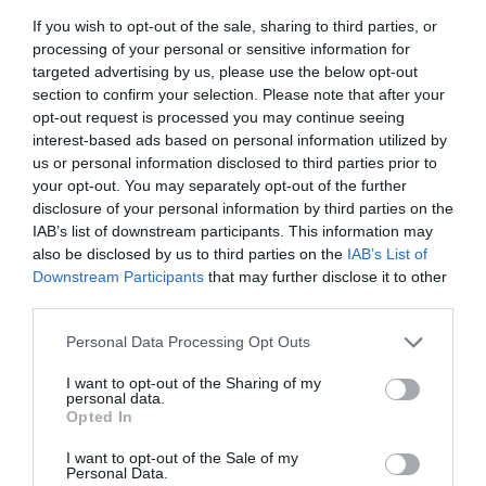
Germania
6.6
/10
Settembre 2014
If you wish to opt-out of the sale, sharing to third parties, or
processing of your personal or sensitive information for
Coppia età media inferiore ai 35 anni
targeted advertising by us, please use the below opt-out
Ritornerebbe in questo hotel?
SI
section to confirm your selection. Please note that after your
dettagli
opt-out request is processed you may continue seeing
interest-based ads based on personal information utilized by
us or personal information disclosed to third parties prior to
BUONO
Andrea
Italia
7.6
your opt-out. You may separately opt-out of the further
/10
Settembre 2014
disclosure of your personal information by third parties on the
Coppia età media superiore ai 35 anni
IAB’s list of downstream participants. This information may
also be disclosed by us to third parties on the
IAB’s List of
Ritornerebbe in questo hotel?
SI
Downstream Participants
that may further disclose it to other
dettagli
third parties.
Personal Data Processing Opt Outs
BUONO
Ortenzio
Italia
7.8
/10
I want to opt-out of the Sharing of my
Settembre 2014
personal data.
Coppia età media superiore ai 35 anni
Opted In
Ritornerebbe in questo hotel?
SI
I want to opt-out of the Sale of my
Personal Data.
dettagli