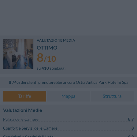
VALUTAZIONE MEDIA
OTTIMO
8
/
10
su
410
sondaggi
Il
74
% dei clienti prenoterebbe ancora
Ostia Antica Park Hotel & Spa
Tariffe
Mappa
Struttura
Valutazioni Medie
Pulizia delle Camere
8.7
Comfort e Servizi delle Camere
8
Condizioni e Servizi dell'Hotel
8.2